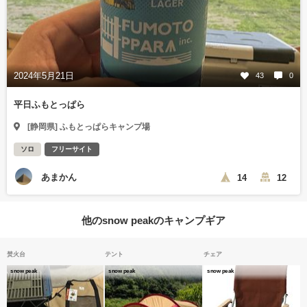
2024年5月21日
43
0
平日ふもとっぱら
[静岡県] ふもとっぱらキャンプ場
ソロ
フリーサイト
あまかん
14
12
他のsnow peakのキャンプギア
焚火台
テント
チェア
snow peak
snow peak
snow peak