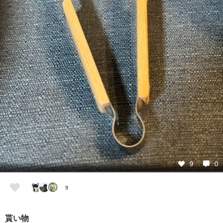
9
0
9
貰い物