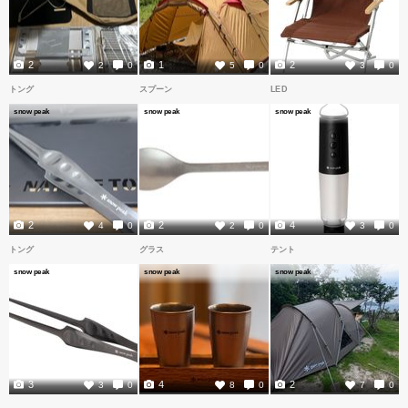
2
1
2
2
0
5
0
3
0
トング
スプーン
LED
snow peak
snow peak
snow peak
2
2
4
4
0
2
0
3
0
トング
グラス
テント
snow peak
snow peak
snow peak
3
4
2
3
0
8
0
7
0