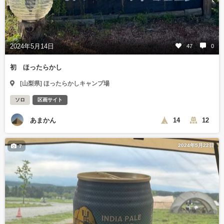
2024年5月14日
47
0
初 ほったらかし
[山梨県] ほったらかしキャンプ場
ソロ
区画サイト
あまかん
14
12
2024年5月22日
7