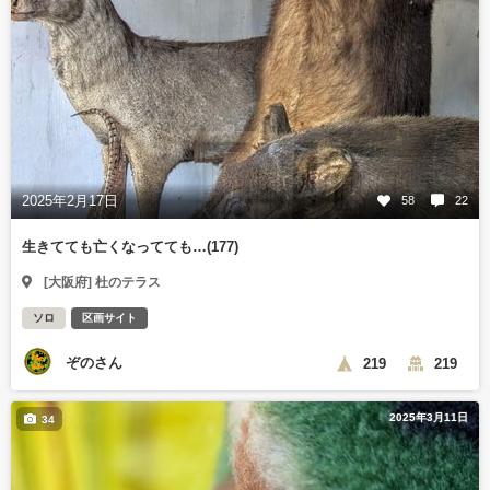
2025年2月17日
58
22
生きてても亡くなってても…(177)
[大阪府] 杜のテラス
ソロ
区画サイト
ぞのさん
219
219
2025年3月11日
34