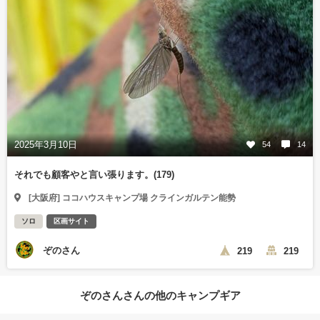
2025年3月10日
54
14
それでも顧客やと言い張ります。(179)
[大阪府] ココハウスキャンプ場 クラインガルテン能勢
ソロ
区画サイト
ぞのさん
219
219
ぞのさんさんの他のキャンプギア