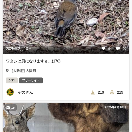
2025年2月10日
64
20
ワタシは貝になります💧…(176)
[大阪府] 大阪府
ソロ
フリーサイト
ぞのさん
219
219
2025年2月18日
19