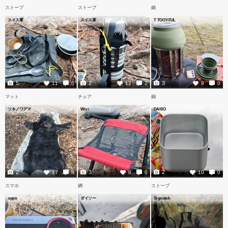
ストーブ
ストーブ
鍋
スイス軍
スイス軍
T TOOYFUL
5
2
3
11
0
12
2
9
0
マット
チェア
鍋
ツキノワグマ
Wist
DAISO
2
3
2
17
8
8
0
10
0
スマホ
網
ストーブ
oppo
ダイソー
Signstek