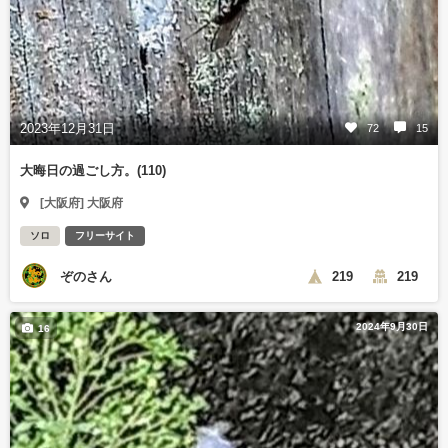
2023年12月31日
72
15
大晦日の過ごし方。(110)
[大阪府] 大阪府
ソロ
フリーサイト
ぞのさん
219
219
2024年9月30日
16