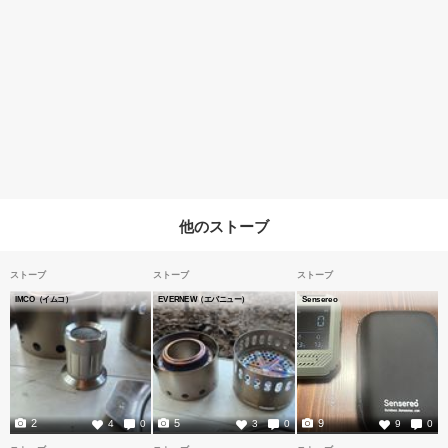
他のストーブ
ストーブ
ストーブ
ストーブ
IMCO（イムコ）
EVERNEW（エバニュー）
Sensereo
2
5
9
4
0
3
0
9
0