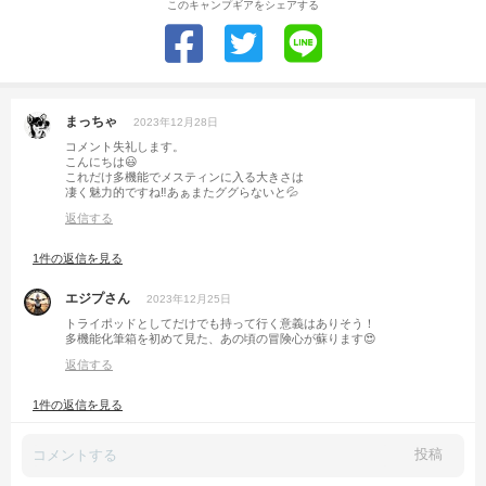
このキャンプギアをシェアする
まっちゃ
2023年12月28日
コメント失礼します。
こんにちは😃
これだけ多機能でメスティンに入る大きさは
凄く魅力的ですね‼︎あぁまたググらないと💦
返信する
1件の返信を見る
エジプさん
2023年12月25日
トライポッドとしてだけでも持って行く意義はありそう！
多機能化筆箱を初めて見た、あの頃の冒険心が蘇ります😍
返信する
1件の返信を見る
投稿