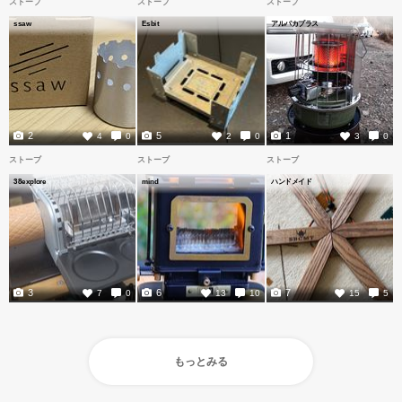
ストーブ
ストーブ
ストーブ
ssaw
Esbit
アルパカプラス
2
5
1
4
0
2
0
3
0
ストーブ
ストーブ
ストーブ
38explore
mind
ハンドメイド
3
6
7
7
0
13
10
15
5
もっとみる