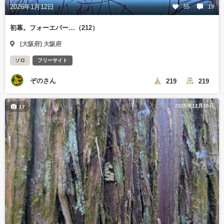
2026年1月12日
55
19
初幕。フォーエバー…（212）
[大阪府] 大阪府
ソロ
フリーサイト
ぞのさん
219
219
2025年12月30日
17