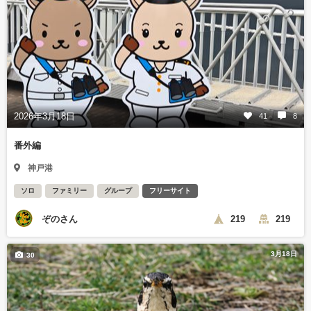
2026年3月18日
41
8
番外編
神戸港
ソロ
ファミリー
グループ
フリーサイト
ぞのさん
219
219
3月18日
30