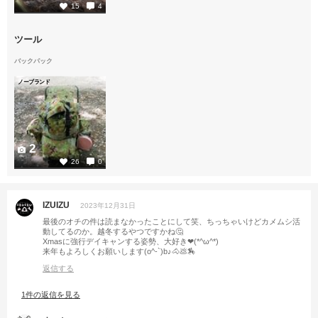
15
4
ツール
バックパック
ノーブランド
2
26
0
IZUIZU
2023年12月31日
最後のオチの件は読まなかったことにして笑、ちっちゃいけどカメムシ活
動してるのか。越冬するやつですかね🤔
Xmasに強行デイキャンする姿勢、大好き❤(*^ω^*)
来年もよろしくお願いします(o^-`)b♪🐴💩🏇
返信する
1件の返信を見る