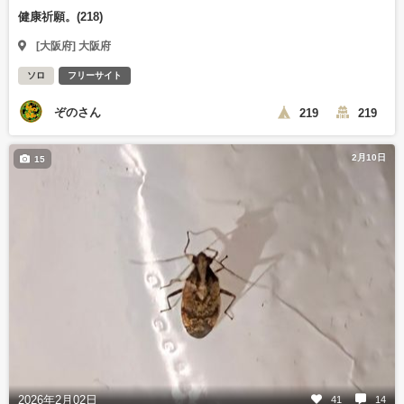
健康祈願。(218)
[大阪府] 大阪府
ソロ
フリーサイト
ぞのさん
219
219
2月10日
15
2026年2月02日
41
14