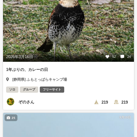
2026年3月16日
52
24
1年ぶりの、カレーの日
[静岡県] ふもとっぱらキャンプ場
ソロ
グループ
フリーサイト
ぞのさん
219
219
3月10日
25