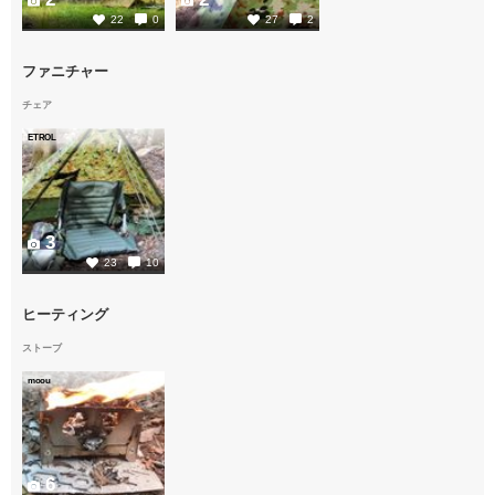
22
0
27
2
ファニチャー
チェア
ETROL
3
23
10
ヒーティング
ストーブ
moou
6