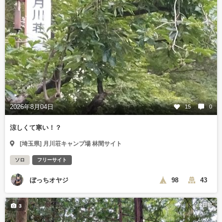
2026年8月04日
15
0
涼しくて寒い！？
[埼玉県] 月川荘キャンプ場 林間サイト
ソロ
フリーサイト
ぼっちオヤジ
98
43
2日前
3