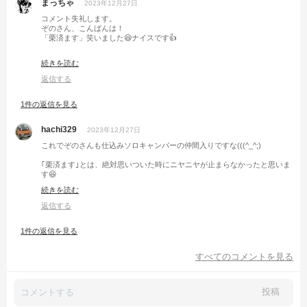
まっちゃ
2023年12月27日
コメント失礼します。
ぞのさん、こんばんは！
「栗済ます」笑いました😆ナイスです👍
来年も宜しくお願いします🙇🏻
続きを読む
良いお年をお迎えください👍
返信する
1件の返信を見る
hachi329
2023年12月27日
これでぞのさんも仕込みソロキャンパーの仲間入りですな(((^_^;)
｢栗済ます｣とは、絶対思いついた時にニヤニヤが止まらなかったと思いま
す😆
続きを読む
来年もよろしくお願いします🙇⤵️
返信する
1件の返信を見る
すべてのコメントを見る
投稿