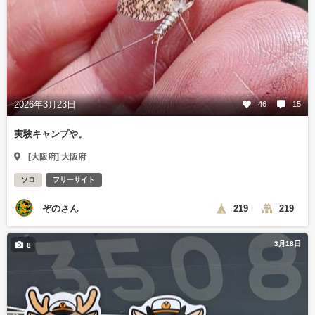
2026年3月23日
46
15
実験キャンプや。
[大阪府] 大阪府
ソロ
フリーサイト
ぞのさん
219
219
3月18日
8