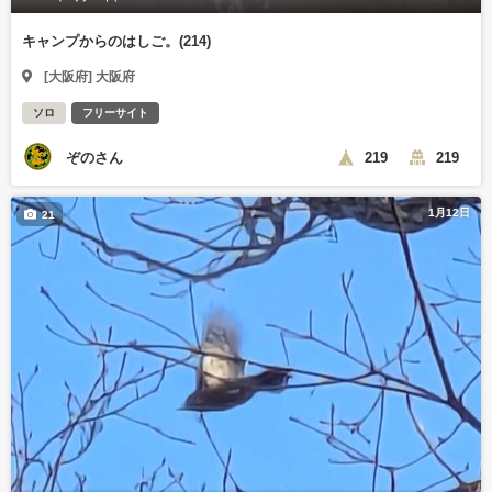
キャンプからのはしご。(214)
[大阪府] 大阪府
ソロ
フリーサイト
ぞのさん
219
219
1月12日
21