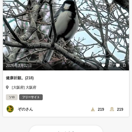
2026年3月02日
47
12
健康祈願。(218)
[大阪府] 大阪府
ソロ
フリーサイト
ぞのさん
219
219