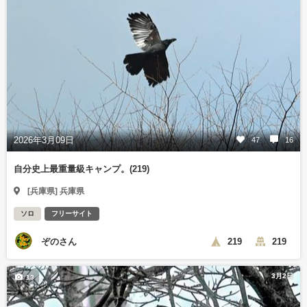
2026年3月09日
47
16
自分史上最重量級キャンプ。(219)
[兵庫県] 兵庫県
ソロ
フリーサイト
ぞのさん
219
219
3月2日
13