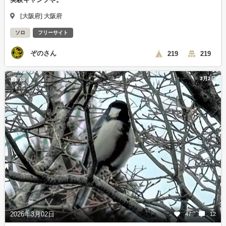
[大阪府] 大阪府
ソロ
フリーサイト
ぞのさん
219
219
3月2日
13
2026年3月02日
47
12