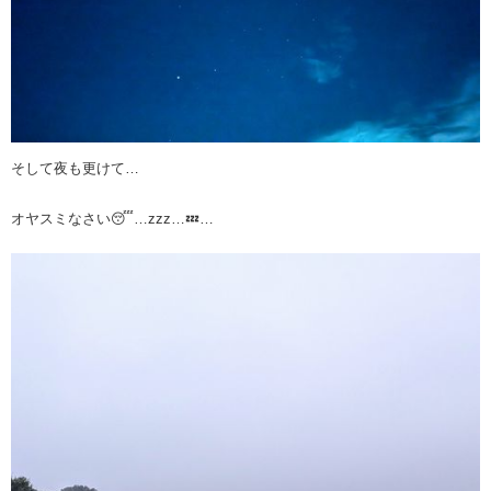
そして夜も更けて…
オヤスミなさい😴…zzz…💤…