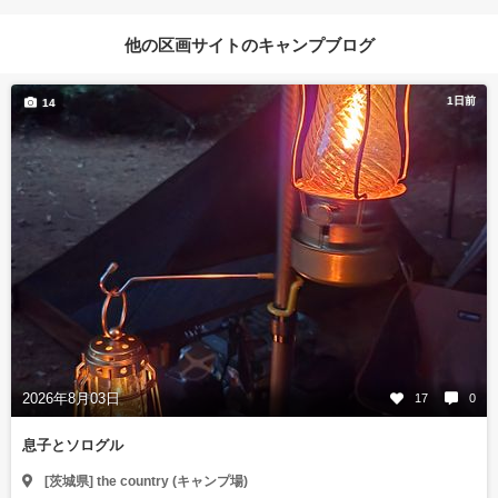
他の区画サイトのキャンプブログ
1日前
14
2026年8月03日
17
0
息子とソログル
[茨城県] the country (キャンプ場)