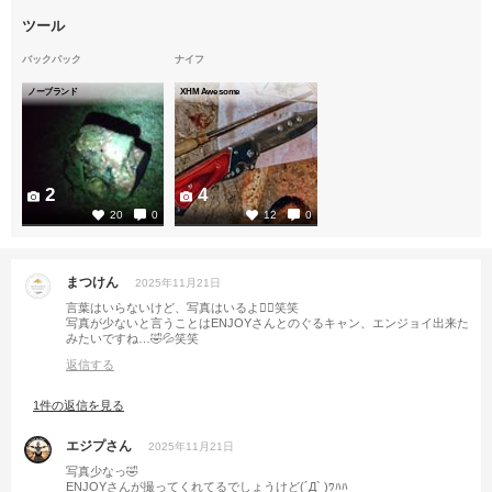
ツール
バックパック
ナイフ
ノーブランド
XHM Awesome
2
4
20
0
12
0
まつけん
2025年11月21日
言葉はいらないけど、写真はいるよ🙋‍♂️笑笑
写真が少ないと言うことはENJOYさんとのぐるキャン、エンジョイ出来た
みたいですね…🤣💦笑笑
返信する
1件の返信を見る
エジプさん
2025年11月21日
写真少なっ🤣
ENJOYさんが撮ってくれてるでしょうけど(´Д` )ﾜﾊﾊ