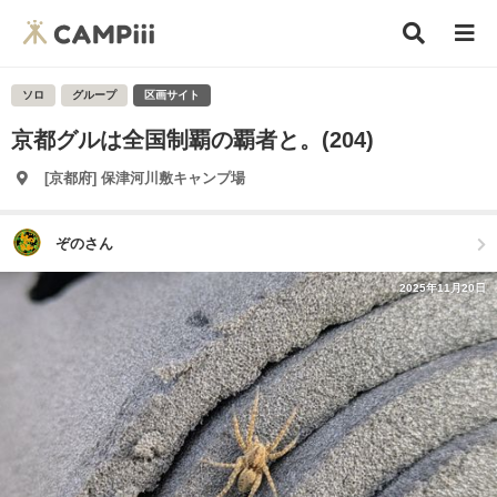
ソロ
グループ
区画サイト
京都グルは全国制覇の覇者と。(204)
[京都府] 保津河川敷キャンプ場
ぞのさん
2025年11月20日