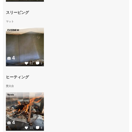
スリーピング
マット
EVERNEW
4
21
2
ヒーティング
焚火台
Newie
4
10
4