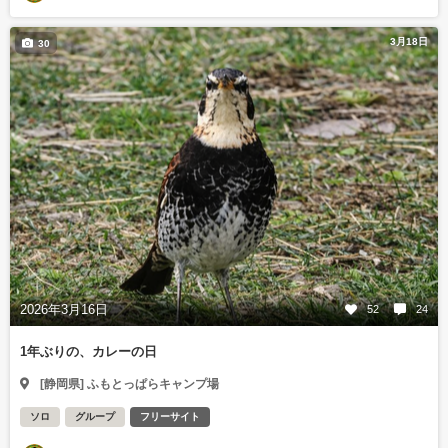
3月18日
30
2026年3月16日
52
24
1年ぶりの、カレーの日
[静岡県] ふもとっぱらキャンプ場
ソロ
グループ
フリーサイト