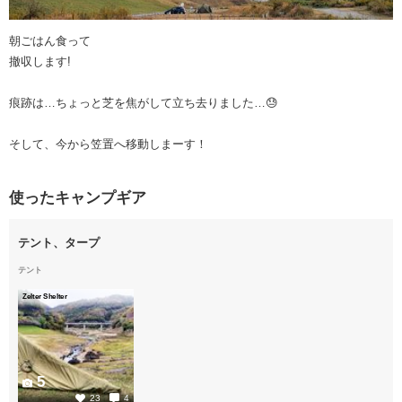
朝ごはん食って
撤収します!
痕跡は…ちょっと芝を焦がして立ち去りました…😓
そして、今から笠置へ移動しまーす！
使ったキャンプギア
テント、タープ
テント
Zelter Shelter
5
23
4