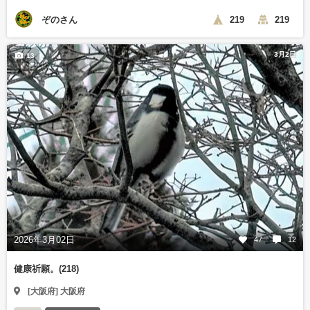
ぞのさん
219
219
3月2日
13
2026年3月02日
47
12
健康祈願。(218)
[大阪府] 大阪府