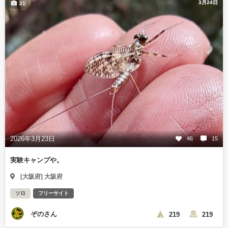
3月24日
21
2026年3月23日
46
15
実験キャンプや。
[大阪府] 大阪府
ソロ
フリーサイト
ぞのさん
219
219