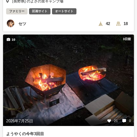
[長野県] のよさの里キャンプ場
ファミリー
区画サイト
オートサイト
セツ
42
18
3日前
10
2026年7月25日
21
0
ようやくの今年3回目