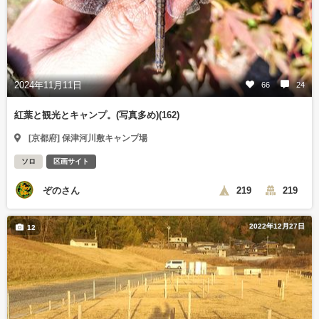
2024年11月11日
66
24
紅葉と観光とキャンプ。(写真多め)(162)
[京都府] 保津河川敷キャンプ場
ソロ
区画サイト
ぞのさん
219
219
2022年12月27日
12