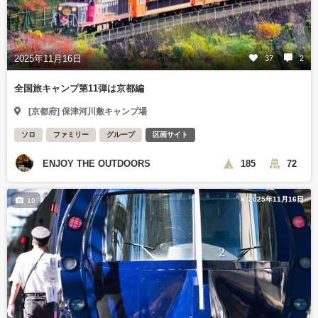
2025年11月16日
37
2
全国旅キャンプ第11弾は京都編
[京都府] 保津河川敷キャンプ場
ソロ
ファミリー
グループ
区画サイト
ENJOY THE OUTDOORS
185
72
2025年11月16日
10