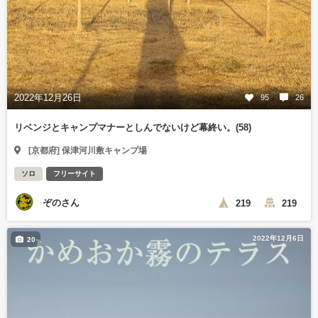
2022年12月26日
95
26
リベンジとキャンプマナーとしんでないけど幕終い。(58)
[京都府] 保津河川敷キャンプ場
ソロ
フリーサイト
ぞのさん
219
219
2022年12月6日
20