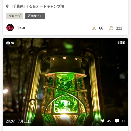
[千葉県] 千石台オートキャンプ場
グループ
区画サイト
ke-n
66
122
5日前
32
2026年7月11日
45
17