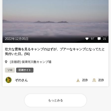
2022年12月05日
97
21
壮大な雲海を見るキャンプのはずが、プアーなキャンプになってたと
気付いた日。(56)
[京都府] 保津河川敷キャンプ場
ソロ
区画サイト
ぞのさん
219
219
もっとみる