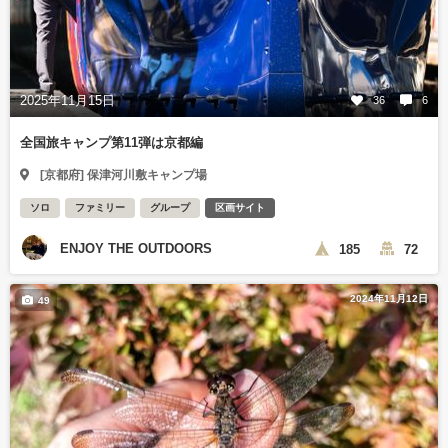
2025年11月15日
36
6
全国旅キャンプ第11弾は京都編
[京都府] 保津河川敷キャンプ場
ソロ
ファミリー
グループ
区画サイト
ENJOY THE OUTDOORS
185
72
2024年11月12日
49