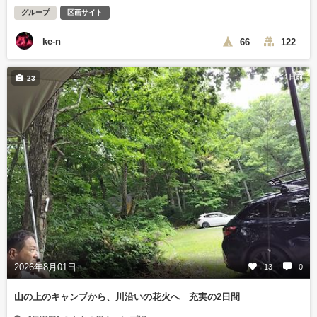
グループ
区画サイト
ke-n
66
122
1日前
23
2026年8月01日
13
0
山の上のキャンプから、川沿いの花火へ 充実の2日間