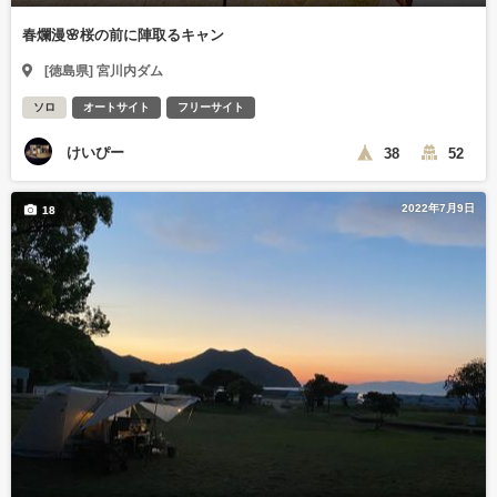
春爛漫🌸桜の前に陣取るキャン
[徳島県] 宮川内ダム
ソロ
オートサイト
フリーサイト
けいぴー
38
52
2022年7月9日
18