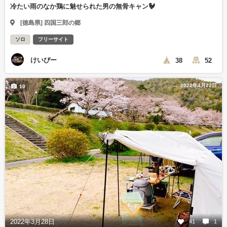
冷たい雨のなか鶏に魅せられた男の無骨キャン🐓
[徳島県] 四国三郎の郷
ソロ
フリーサイト
けいぴー
38
52
2022年4月22日
10
2022年3月28日
41
1