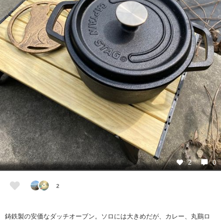
2
0
2
鋳鉄製の安価なダッチオーブン。ソロには大きめだが、カレー、丸鷄ロ