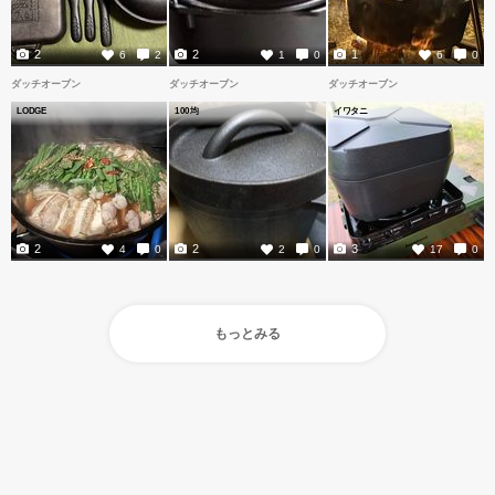
2
2
1
6
2
1
0
6
0
ダッチオーブン
ダッチオーブン
ダッチオーブン
LODGE
100均
イワタニ
2
2
3
4
0
2
0
17
0
もっとみる