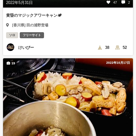
2022年5月31日
47
2
黄昏のマジックアワーキャン🏕
[香川県] 田の浦野営場
ソロ
フリーサイト
けいぴー
38
52
2022年10月17日
19