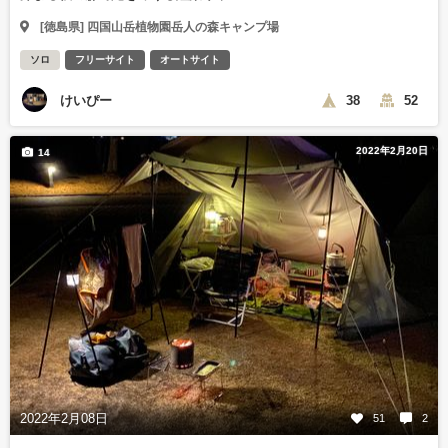
[徳島県] 四国山岳植物園岳人の森キャンプ場
ソロ
フリーサイト
オートサイト
けいぴー
38
52
2022年2月20日
14
2022年2月08日
51
2