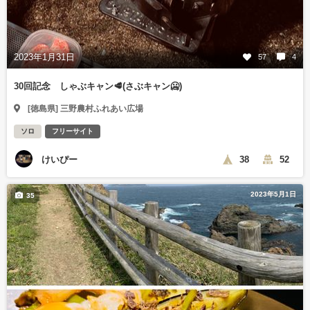
2023年1月31日
57
4
30回記念 しゃぶキャン🥩(さぶキャン🥶)
[徳島県] 三野農村ふれあい広場
ソロ
フリーサイト
けいぴー
38
52
2023年5月1日
35