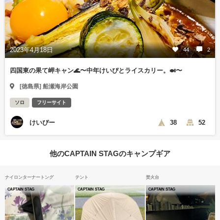
2023年4月18日
44
2
四国東の果て岬キャン🌊〜中年けいぴとライスカリー。🍛〜
[徳島県] 船瀬海岸公園
ソロ
フリーサイト
けいぴー
38
52
他のCAPTAIN STAGのキャンプギア
ナイロンターナートング
テント
焚火台
CAPTAIN STAG
CAPTAIN STAG
CAPTAIN STAG