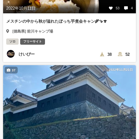
2022年10月11日
53
4
メスチンの中から秋が溢れたぼっち芋煮会キャン🌾🍠🍄
[徳島県] 前川キャンプ場
ソロ
フリーサイト
けいぴー
38
52
2022年11月21日
37