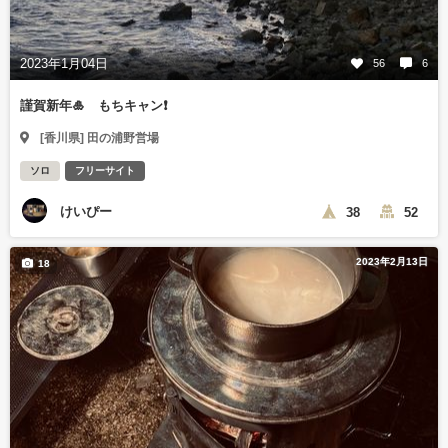
2023年1月04日
56
6
謹賀新年🎍 もちキャン❗️
[香川県] 田の浦野営場
ソロ
フリーサイト
けいぴー
38
52
2023年2月13日
18