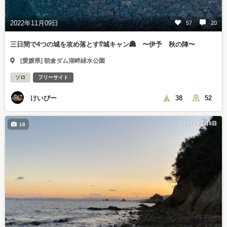
2022年11月09日
57
20
三日間で4つの城を攻め落とす⁉️城キャン🏯 〜伊予 秋の陣〜
[愛媛県] 朝倉ダム湖畔緑水公園
ソロ
フリーサイト
けいぴー
38
52
2023年1月5日
18