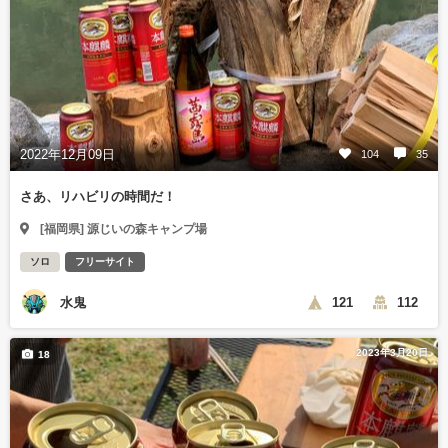
2022年12月09日
104
35
さあ、リハビリの時間だ！
[福岡県] 源じいの森キャンプ場
ソロ
フリーサイト
水鬼
121
112
2023年3月20日
18