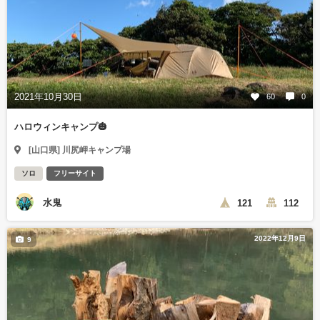
2021年10月30日
60
0
ハロウィンキャンプ🎃
[山口県] 川尻岬キャンプ場
ソロ
フリーサイト
水鬼
121
112
2022年12月9日
9