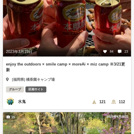
2023年3月19日
84
23
enjoy the outdoors × smile camp × moreAi × miz camp ※3/21更
新
[福岡県] 橘香園キャンプ場
グループ
区画サイト
水鬼
121
112
2023年4月26日
15