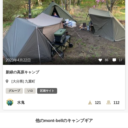
2023年4月22日
86
17
新緑の高原キャンプ
[大分県] 九重町
グループ
ソロ
区画サイト
水鬼
121
112
他のmont-bellのキャンプギア