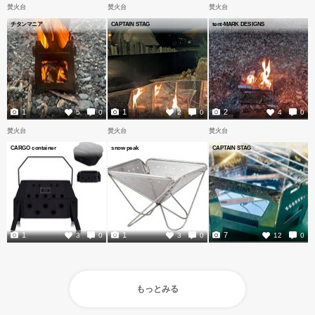
焚火台
焚火台
焚火台
チタンマニア
CAPTAIN STAG
tent-MARK DESIGNS
1
1
2
5
0
2
0
4
0
焚火台
焚火台
焚火台
CARGO container
snow peak
CAPTAIN STAG
1
1
7
3
0
3
0
12
0
もっとみる