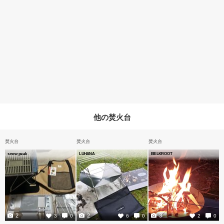
他の焚火台
焚火台
焚火台
焚火台
snow peak
LUHANA
BELKROOT
2
2
3
3
0
6
0
2
0