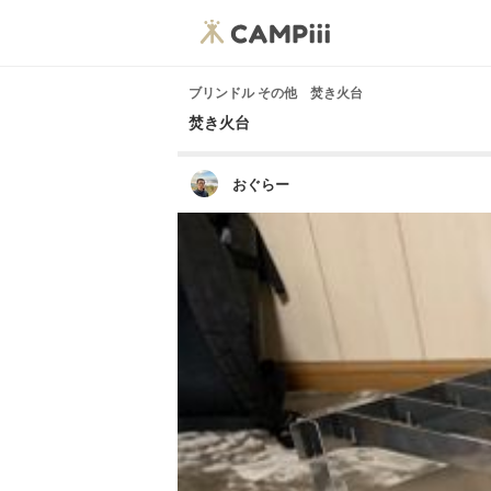
ブリンドル その他 焚き火台
焚き火台
おぐらー