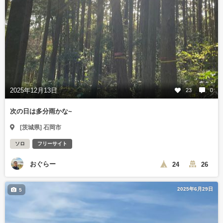
2025年12月13日
23
0
次の日は多分雨かな~
[茨城県] 石岡市
ソロ
フリーサイト
おぐらー
24
26
2025年6月29日
5