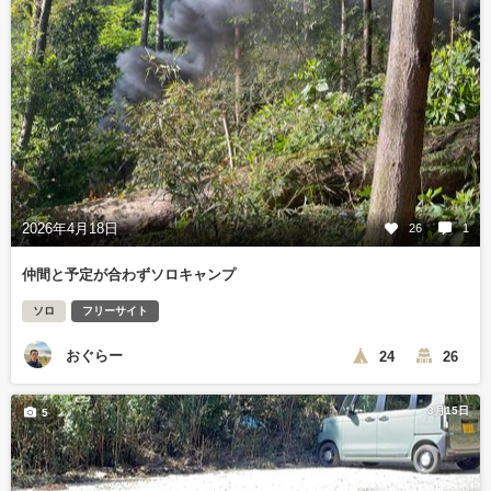
2026年4月18日
26
1
仲間と予定が合わずソロキャンプ
ソロ
フリーサイト
おぐらー
24
26
3月15日
5