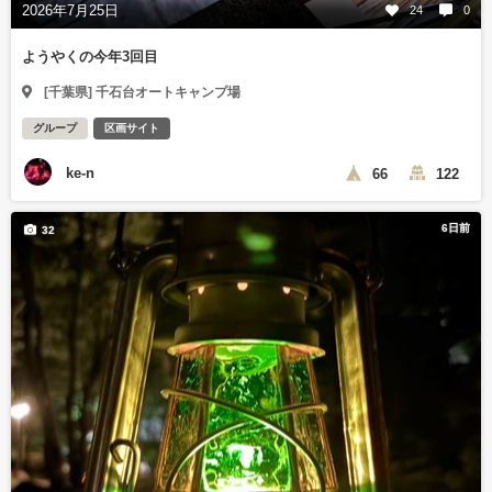
2026年7月25日
24
0
ようやくの今年3回目
[千葉県] 千石台オートキャンプ場
グループ
区画サイト
ke-n
66
122
6日前
32