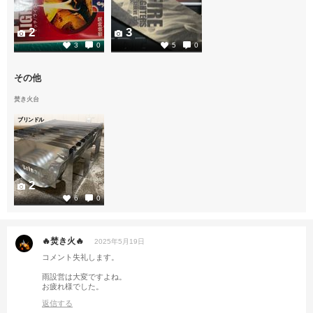
2
3
3
0
5
0
その他
焚き火台
ブリンドル
2
6
0
🔥焚き火🔥
2025年5月19日
コメント失礼します。
雨設営は大変ですよね。
お疲れ様でした。
返信する