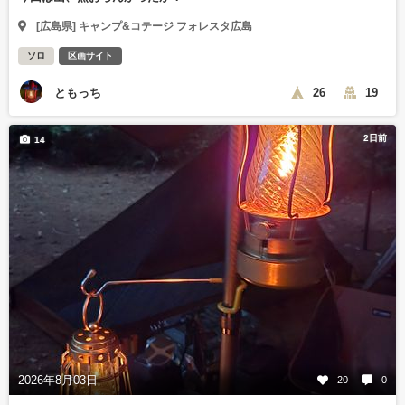
[広島県] キャンプ&コテージ フォレスタ広島
ソロ
区画サイト
ともっち
26
19
2日前
14
2026年8月03日
20
0