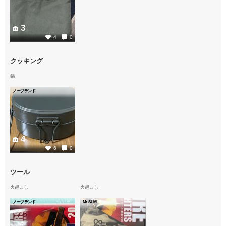
3
4
0
クッキング
鍋
ノーブランド
4
6
0
ツール
火起こし
火起こし
ノーブランド
Mt.SUMI