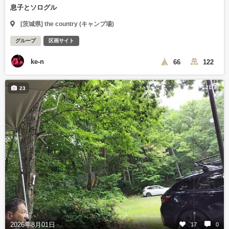
息子とソログル
[茨城県] the country (キャンプ場)
グループ
区画サイト
ke-n
66
122
2日前
23
2026年8月01日
17
0