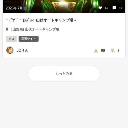
2026年7月11日
47
17
～(´∀｀～)ｽｽﾞｽｨｰ山伏オートキャンプ場～
[山梨県] 山伏オートキャンプ場
ソロ
区画サイト
ぷりん
88
7
もっとみる