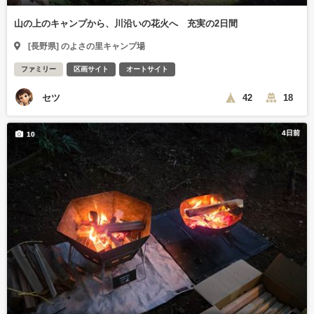
山の上のキャンプから、川沿いの花火へ 充実の2日間
[長野県] のよさの里キャンプ場
ファミリー
区画サイト
オートサイト
セツ
42
18
4日前
10