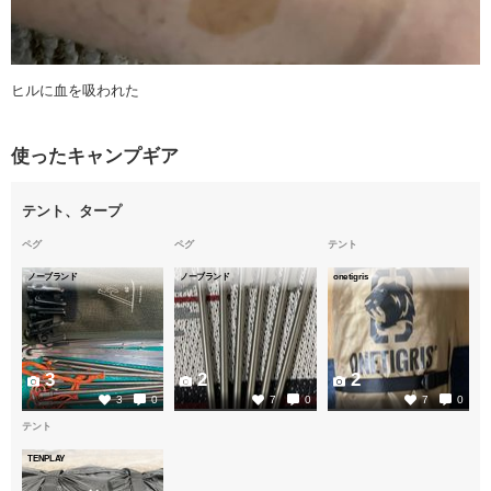
ヒルに血を吸われた
使ったキャンプギア
テント、タープ
ペグ
ペグ
テント
ノーブランド
ノーブランド
onetigris
3
2
2
3
0
7
0
7
0
テント
TENPLAY