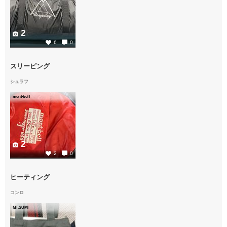
2
6
0
スリーピング
シュラフ
mont-bell
2
2
0
ヒーティング
コンロ
MT.SUMI