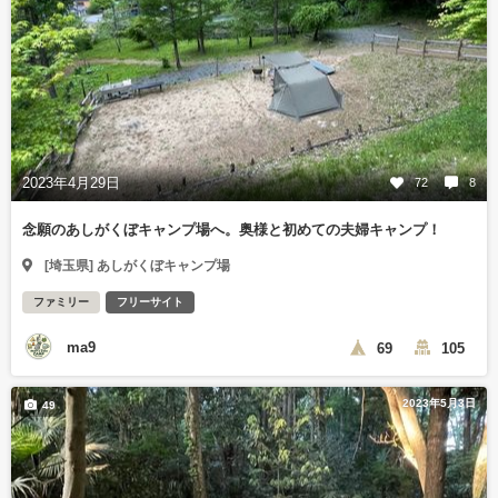
2023年4月29日
72
8
念願のあしがくぼキャンプ場へ。奥様と初めての夫婦キャンプ！
[埼玉県] あしがくぼキャンプ場
ファミリー
フリーサイト
ma9
69
105
2023年5月3日
49