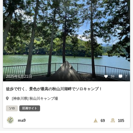
2025年6月21日
59
7
徒歩で行く、景色が最高の秋山川湖畔でソロキャンプ！
[神奈川県] 秋山川キャンプ場
ソロ
区画サイト
ma9
69
105