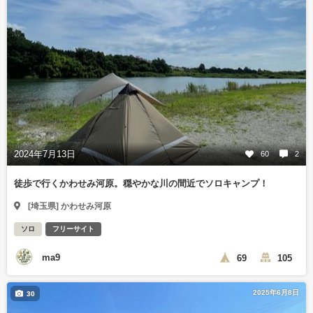
2024年7月13日
60
2
徒歩で行くかわせみ河原。穏やかな川の間近でソロキャンプ！
[埼玉県] かわせみ河原
ソロ
フリーサイト
ma9
69
105
2025年6月8日
30