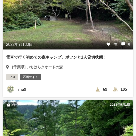
2022年7月30日
70
6
電車で行く初めての森キャンプ。ポツンと1人貸切状態！
[千葉県] いちはらクオードの森
ソロ
区画サイト
ma9
69
105
2023年5月1日
69