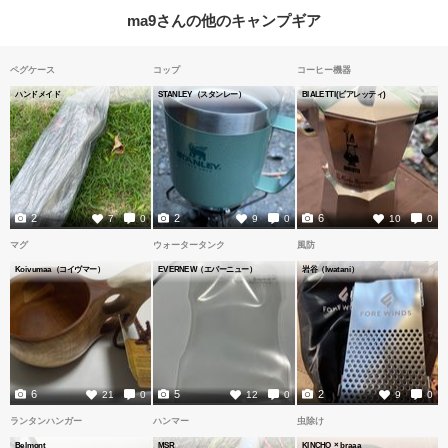
ma9さんの他のキャンプギア
ペグケース
コップ
コーヒー機器
ハンドメイド
STANLEY（スタンレー）
BIALETTI(ビアレッティ)
2
2
6
7
0
9
0
10
0
マグ
ウォータータンク
風防
Koivumaa（コイヴマー）
EVERNEW（エバーニュー）
岩谷（Iwatani）
6
5
2
21
0
12
0
9
0
ランタンハンガー
ハンマー
虫除け
Belmont
MSR
KINCHO × braaa