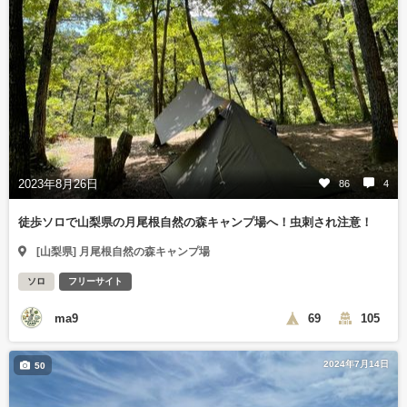
2023年8月26日
86
4
徒歩ソロで山梨県の月尾根自然の森キャンプ場へ！虫刺され注意！
[山梨県] 月尾根自然の森キャンプ場
ソロ
フリーサイト
ma9
69
105
2024年7月14日
50