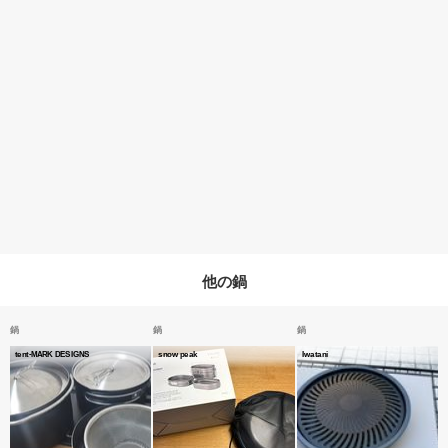
他の鍋
鍋
鍋
鍋
tent-MARK DESIGNS
snow peak
Iwatani