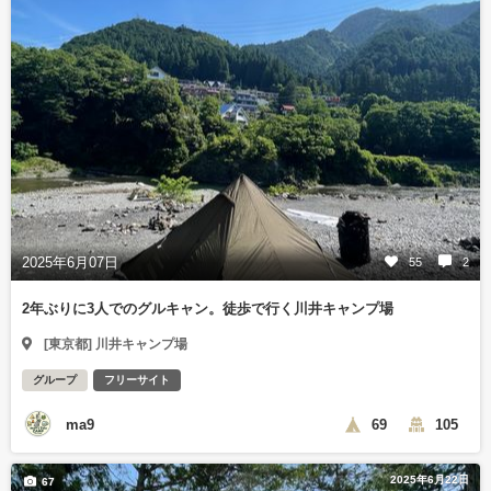
2025年6月07日
55
2
2年ぶりに3人でのグルキャン。徒歩で行く川井キャンプ場
[東京都] 川井キャンプ場
グループ
フリーサイト
ma9
69
105
2025年6月22日
67