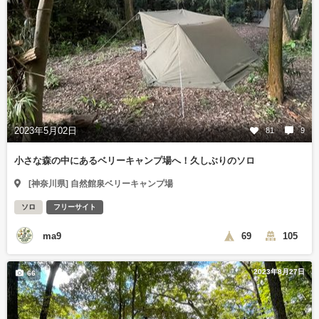
2023年5月02日
81
9
小さな森の中にあるベリーキャンプ場へ！久しぶりのソロ
[神奈川県] 自然館泉ベリーキャンプ場
ソロ
フリーサイト
ma9
69
105
2023年8月27日
66