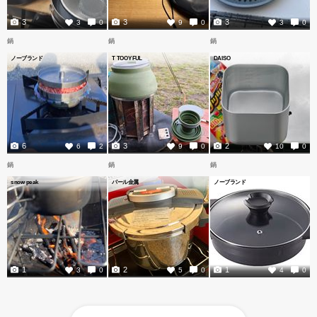
3
3
3
3
0
9
0
3
0
鍋
鍋
鍋
ノーブランド
T TOOYFUL
DAISO
6
3
2
6
2
9
0
10
0
鍋
鍋
鍋
snow peak
パール金属
ノーブランド
1
2
1
3
0
5
0
4
0