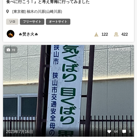
食べに行こう！』と考え青梅に行ってみました
[東京都] 柚木の川原(山崎川原)
ソロ
フリーサイト
オートサイト
🔥焚き火🔥
122
422
2023年7月16日
70
2023年7月16日
64
8