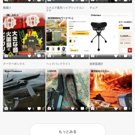
熊避け
スクエア真空ハイブリッドコン
チェア
テナ
（株）カネコ
Coleman
WORKMAN (ワークマン)
4
5
7
7
0
6
0
4
0
クーラーボックス
ヘッドバンドライト
放射温度計
Alpen Outdoors
LOGOS
株式会社カスタム
4
4
6
9
0
6
0
8
0
もっとみる