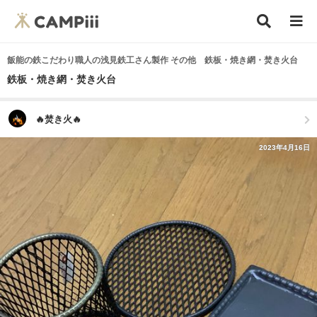
飯能の鉄こだわり職人の浅見鉄工さん製作 その他 鉄板・焼き網・焚き火台
鉄板・焼き網・焚き火台
🔥焚き火🔥
2023年4月16日