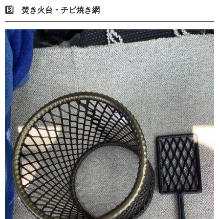
3️⃣ 焚き火台・チビ焼き網