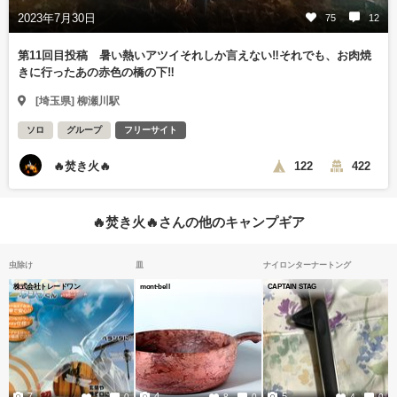
2023年7月30日
75
12
第11回目投稿 暑い熱いアツイそれしか言えない‼️それでも、お肉焼
きに行ったあの赤色の橋の下‼️
[埼玉県] 柳瀬川駅
ソロ
グループ
フリーサイト
🔥焚き火🔥
122
422
🔥焚き火🔥さんの他のキャンプギア
虫除け
皿
ナイロンターナートング
株式会社トレードワン
mont-bell
CAPTAIN STAG
7
4
5
1
0
8
0
4
0