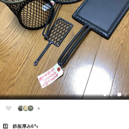
4
2
4
1️⃣ 鉄板厚み6㍉