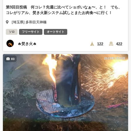
第9回目投稿 何コレ？先週に比べてショボいなぁ〜、と！ でも、
コレがリアル、焚き火新システム試しとまたお肉食べに行く！
[埼玉県] 多和目天神橋
ソロ
フリーサイト
オートサイト
🔥焚き火🔥
122
422
2023年7月30日
83