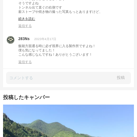
そうですよね
トンネル出て直ぐの右側です
薪ストーブや焼き物の撮った写真もっとありますけど、
キャンプとはあまり関係ないと思いまして最小限にしました。
続きを読む
店主さんはとても良い方でして、お忙しい中でも色々と説明や相談にのっ
てくれます
返信する
オンリーワン商品の製作も可能です
是非、お時間ある時に立ち寄ってみてください
283Ns
2023年4月17日
飯能方面通る時に必ず視界に入る製作所ですよね！
僕も気になってました！
こんな感じなんですね！ありがとうございます！
返信する
投稿
投稿したキャンパー