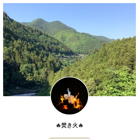
🔥焚き火🔥