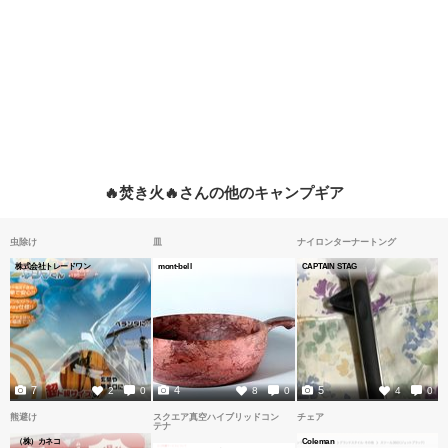
🔥焚き火🔥さんの他のキャンプギア
虫除け
皿
ナイロンターナートング
株式会社トレードワン
mont-bell
CAPTAIN STAG
7
4
5
2
0
8
0
4
0
熊避け
スクエア真空ハイブリッドコン
チェア
テナ
（株）カネコ
Coleman