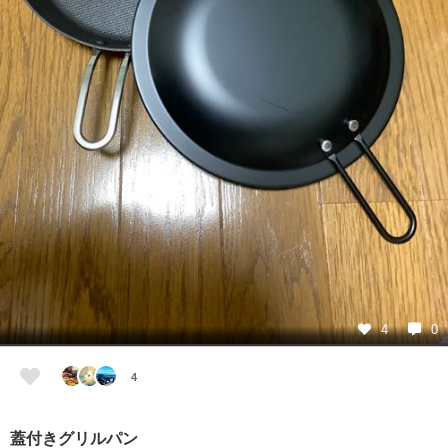
4
0
4
蓋付きグリルパン