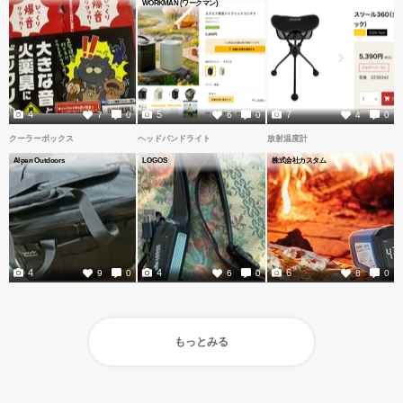
WORKMAN (ワークマン)
4
5
7
7
0
6
0
4
0
クーラーボックス
ヘッドバンドライト
放射温度計
Alpen Outdoors
LOGOS
株式会社カスタム
4
4
6
9
0
6
0
8
0
もっとみる