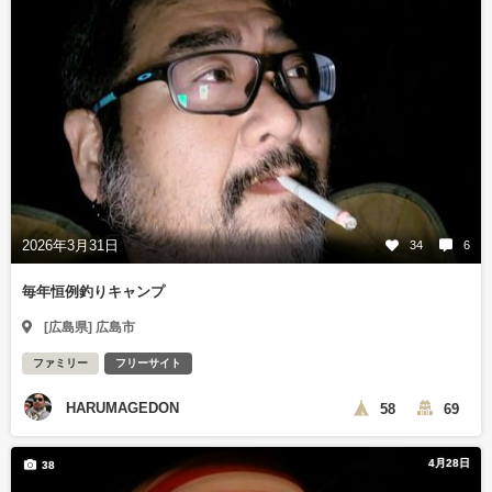
2026年3月31日
34
6
毎年恒例釣りキャンプ
[広島県] 広島市
ファミリー
フリーサイト
HARUMAGEDON
58
69
4月28日
38