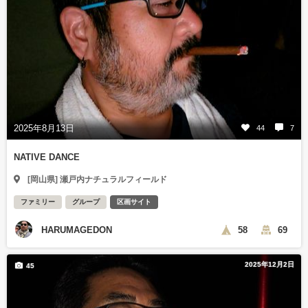
2025年8月13日
44
7
NATIVE DANCE
[岡山県] 瀬戸内ナチュラルフィールド
ファミリー
グループ
区画サイト
HARUMAGEDON
58
69
2025年12月2日
45