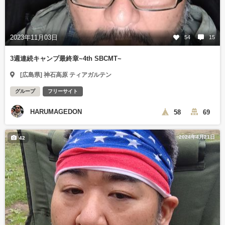
2023年11月03日
54
15
3週連続キャンプ最終章~4th SBCMT~
[広島県] 神石高原 ティアガルテン
グループ
フリーサイト
HARUMAGEDON
58
69
2024年4月21日
42