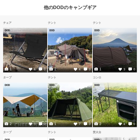
他のDODのキャンプギア
チェア
テント
テント
DOD
DOD
DOD
1
2
1
4
0
4
0
3
0
タープ
テント
コンロ
DOD
DOD
DOD
2
1
2
5
0
7
0
4
0
タープ
テント
焚火台
DOD
DOD
DOD