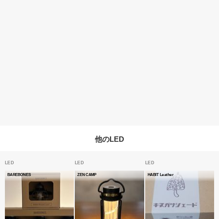
他のLED
LED
LED
LED
BAREBONES
ZEN CAMP
HABIT Leather