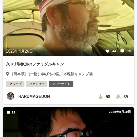
2025年4月26日
44
20
久々1号参加のファミグルキャン
[熊本県] （一財）学びやの里／木魂館キャンプ場
グループ
ファミリー
フリーサイト
HARUMAGEDON
58
69
2025年8月19日
22