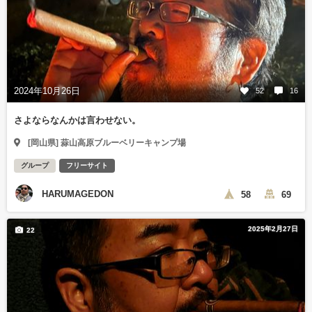
2024年10月26日
52
16
さよならなんかは言わせない。
[岡山県] 蒜山高原ブルーベリーキャンプ場
グループ
フリーサイト
HARUMAGEDON
58
69
2025年2月27日
22