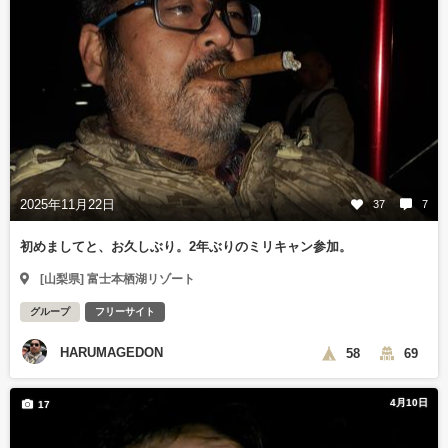
2025年11月22日
37
7
初めましてと、お久しぶり。2年ぶりのミリキャン参加。
[山梨県] 富士本栖湖リゾート
グループ
フリーサイト
HARUMAGEDON
58
69
4月10日
17