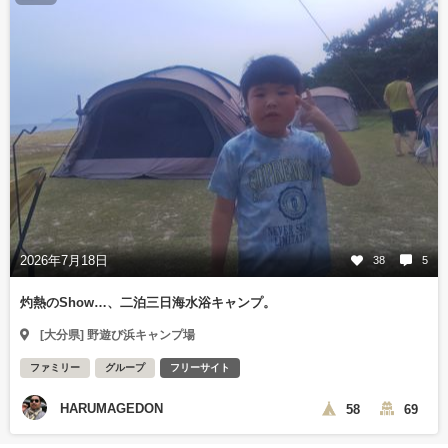
2026年7月18日
38
5
灼熱のShow…、二泊三日海水浴キャンプ。
[大分県] 野遊び浜キャンプ場
ファミリー
グループ
フリーサイト
HARUMAGEDON
58
69