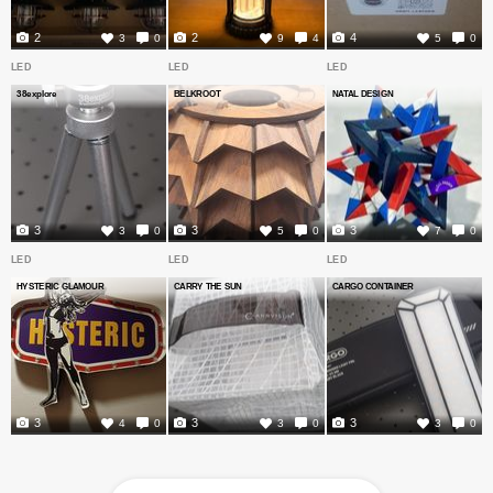
2
2
4
3
0
9
4
5
0
LED
LED
LED
38explore
BELKROOT
NATAL DESIGN
3
3
3
3
0
5
0
7
0
LED
LED
LED
HYSTERIC GLAMOUR
CARRY THE SUN
CARGO CONTAINER
3
3
3
4
0
3
0
3
0