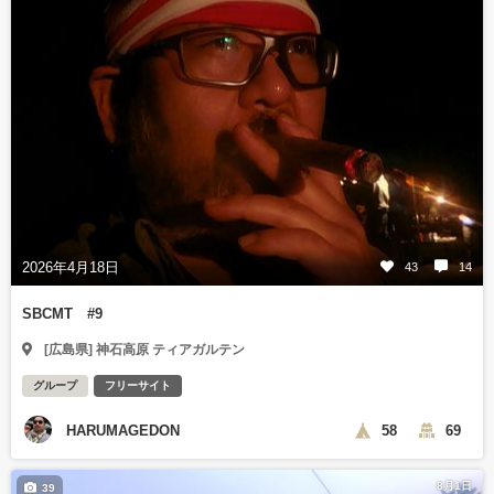
2026年4月18日
43
14
SBCMT #9
[広島県] 神石高原 ティアガルテン
グループ
フリーサイト
HARUMAGEDON
58
69
8月1日
39