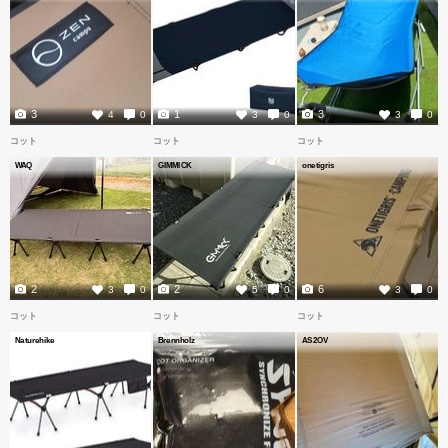
3
1
3
4
0
3
0
3
0
コット
コット
コット
WAQ
GIMMICK
onetigris
2
2
6
3
0
5
0
3
0
コット
コット
コット
Naturehike
Brennholz
AS2OV