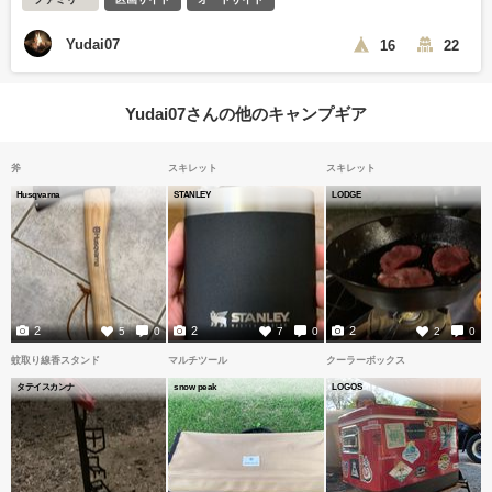
Yudai07
16
22
Yudai07さんの他のキャンプギア
斧
スキレット
スキレット
Husqvarna
STANLEY
LODGE
2
2
2
5
0
7
0
2
0
蚊取り線香スタンド
マルチツール
クーラーボックス
タテイスカンナ
snow peak
LOGOS