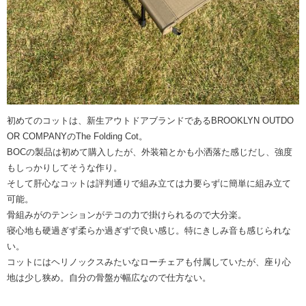
初めてのコットは、新生アウトドアブランドであるBROOKLYN OUTDO
OR COMPANYのThe Folding Cot。
BOCの製品は初めて購入したが、外装箱とかも小洒落た感じだし、強度
もしっかりしてそうな作り。
そして肝心なコットは評判通りで組み立ては力要らずに簡単に組み立て
可能。
骨組みがのテンションがテコの力で掛けられるので大分楽。
寝心地も硬過ぎず柔らか過ぎずで良い感じ。特にきしみ音も感じられな
い。
コットにはヘリノックスみたいなローチェアも付属していたが、座り心
地は少し狭め。自分の骨盤が幅広なので仕方ない。