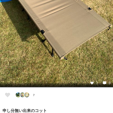
7
0
7
申し分無い出来のコット