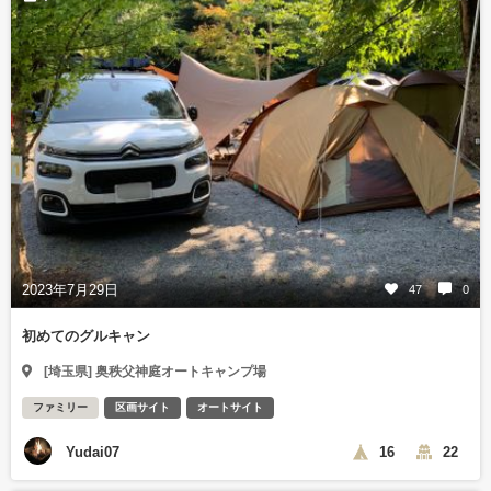
2023年7月29日
47
0
初めてのグルキャン
[埼玉県] 奥秩父神庭オートキャンプ場
ファミリー
区画サイト
オートサイト
Yudai07
16
22