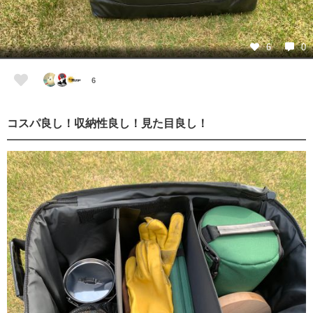
6
0
6
コスパ良し！収納性良し！見た目良し！