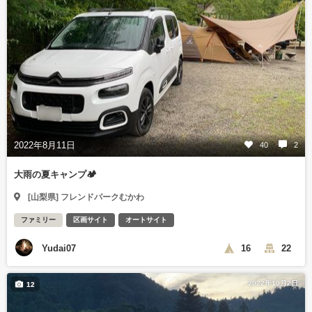
2022年8月11日
40
2
大雨の夏キャンプ🏕
[山梨県] フレンドパークむかわ
ファミリー
区画サイト
オートサイト
Yudai07
16
22
2022年10月2日
12