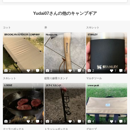
Yudai07さんの他のキャンプギア
コット
斧
スキレット
BROOKLYN OUTDOOR COMPANY
Husqvarna
STANLEY
2
2
2
7
0
5
0
7
0
スキレット
蚊取り線香スタンド
マルチツール
LODGE
タテイスカンナ
snow peak
2
2
4
2
0
5
0
8
0
クーラーボックス
トラッシュボックス
グローブ