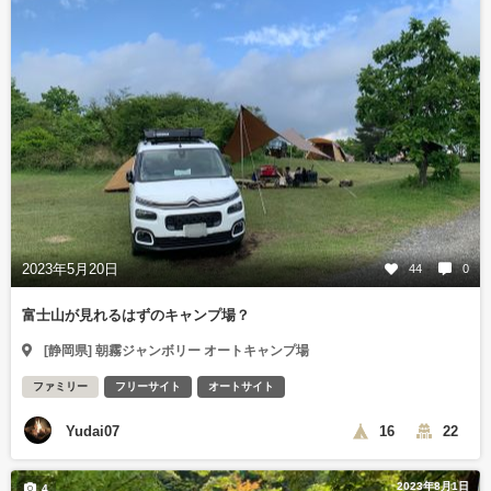
2023年5月20日
44
0
富士山が見れるはずのキャンプ場？
[静岡県] 朝霧ジャンボリー オートキャンプ場
ファミリー
フリーサイト
オートサイト
Yudai07
16
22
2023年8月1日
4