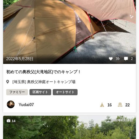
2022年5月28日
39
2
初めての奥秩父(大滝地区)でのキャンプ！
[埼玉県] 奥秩父神庭オートキャンプ場
ファミリー
区画サイト
オートサイト
Yudai07
16
22
2022年8月13日
14