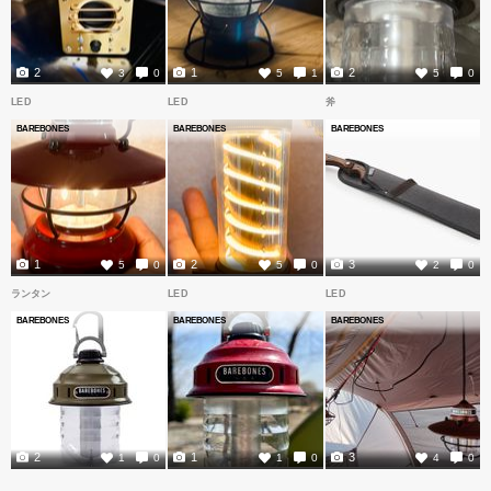
2
1
2
3
0
5
1
5
0
LED
LED
斧
BAREBONES
BAREBONES
BAREBONES
1
2
3
5
0
5
0
2
0
ランタン
LED
LED
BAREBONES
BAREBONES
BAREBONES
2
1
3
1
0
1
0
4
0