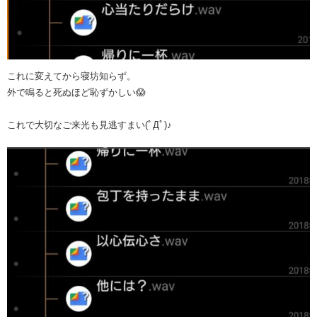
これに変えてから寝坊知らず。
外で鳴ると死ぬほど恥ずかしい😱
これで大切なご来光も見逃すまい(ﾟДﾟ)♪