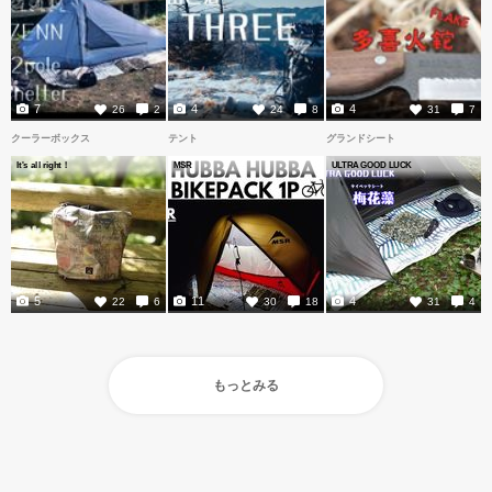
7
4
4
26
2
24
8
31
7
クーラーボックス
テント
グランドシート
It's all right！
MSR
ULTRA GOOD LUCK
5
11
4
22
6
30
18
31
4
もっとみる