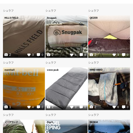
シュラフ
シュラフ
シュラフ
HILLS FIELD
Snugpak
QEZER
2
2
2
3
0
4
0
4
0
シュラフ
シュラフ
シュラフ
mont-bell
snow peak
WIND HARD
1
2
2
4
0
3
0
6
0
シュラフ
シュラフ
シュラフ
ノーブランド
4inch
NANGA