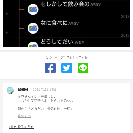
このキャンプギアをシェアする
atelier
2022年11月14日
若本さんイケボ声優だし、
もしかして気持ちよく起きれるのか…
朝から「どうだい、景気付けに一杯」
返信する
1件の返信を見る