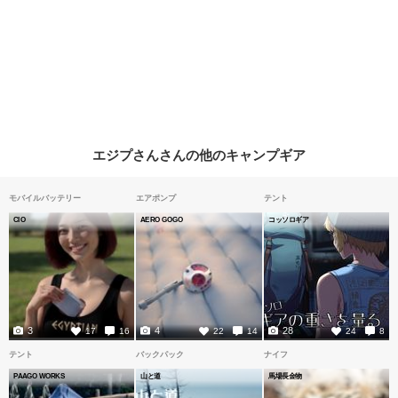
エジプさんさんの他のキャンプギア
モバイルバッテリー
エアポンプ
テント
CIO
AERO GOGO
コッソロギア
3
4
28
17
16
22
14
24
8
テント
バックパック
ナイフ
PAAGO WORKS
山と道
馬場長金物