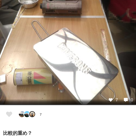
7
0
7
比較的重め？