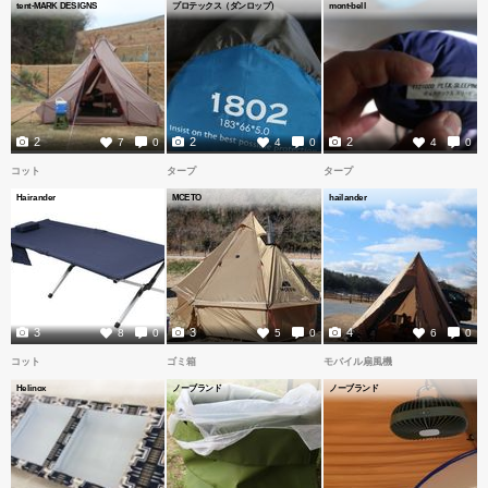
tent-MARK DESIGNS
プロテックス（ダンロップ）
mont-bell
2
2
2
7
0
4
0
4
0
コット
タープ
タープ
Hairander
MCETO
hailander
3
3
4
8
0
5
0
6
0
コット
ゴミ箱
モバイル扇風機
Helinox
ノーブランド
ノーブランド