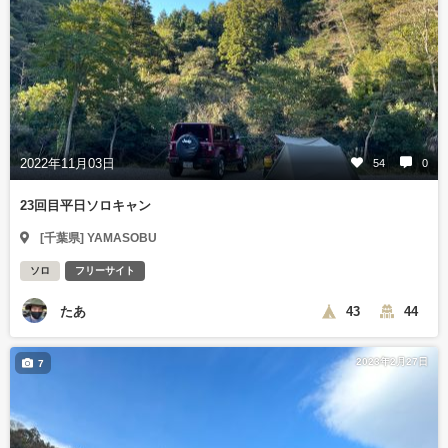
2022年11月03日
54
0
23回目平日ソロキャン
[千葉県] YAMASOBU
ソロ
フリーサイト
たあ
43
44
2023年2月27日
7