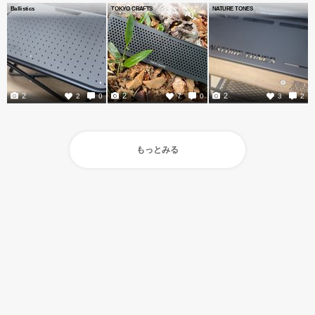
Ballistics
TOKYO CRAFTS
NATURE TONES
2
2
2
2
0
7
0
3
2
もっとみる