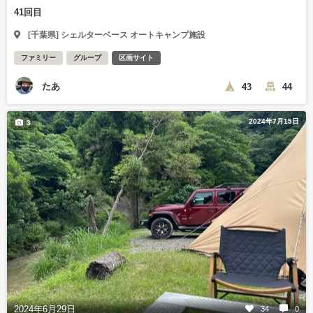
41回目
[千葉県] シェルターベース オートキャンプ施設
ファミリー
グループ
区画サイト
たあ
43
44
2024年7月15日
3
2024年6月29日
34
0