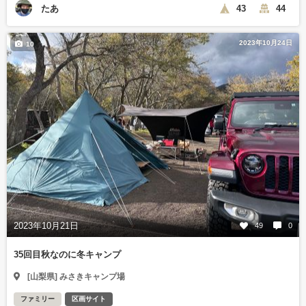
たあ
43
44
2023年10月24日
10
2023年10月21日
49
0
35回目秋なのに冬キャンプ
[山梨県] みさきキャンプ場
ファミリー
区画サイト