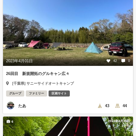
2023年4月01日
42
0
26回目 新規開拓のグルキャン広々
[千葉県] サニーサイドオートキャンプ
グループ
ファミリー
区画サイト
たあ
43
44
2023年4月30日
6