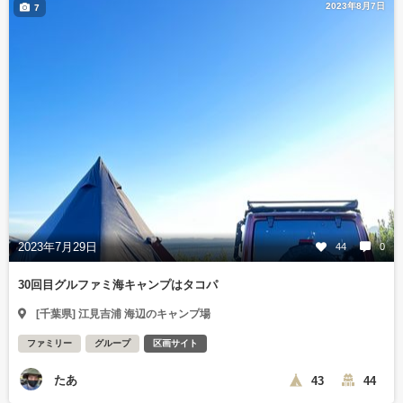
2023年8月7日
7
2023年7月29日
44
0
30回目グルファミ海キャンプはタコパ
[千葉県] 江見吉浦 海辺のキャンプ場
ファミリー
グループ
区画サイト
たあ
43
44