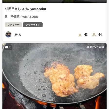
42回目久しぶりのyamasobu
[千葉県] YAMASOBU
ファミリー
フリーサイト
たあ
43
44
2024年9月23日
2