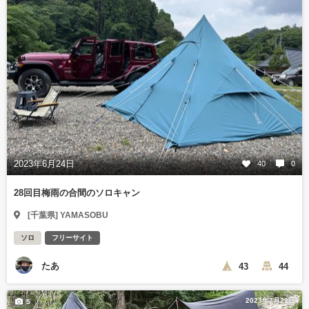
2023年6月24日
40
0
28回目梅雨の合間のソロキャン
[千葉県] YAMASOBU
ソロ
フリーサイト
たあ
43
44
2023年7月21日
5