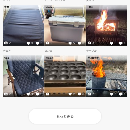
コット
クーラーボックス
焚火台
中華
stanley
HOBI
2
2
3
3
0
5
0
8
0
チェア
コンロ
テーブル
waq
iwatani
尾上製作所
2
2
2
9
0
2
0
6
0
もっとみる