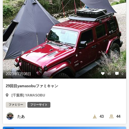
2023年7月08日
45
0
29回目yamasobuファミキャン
[千葉県] YAMASOBU
ファミリー
フリーサイト
たあ
43
44