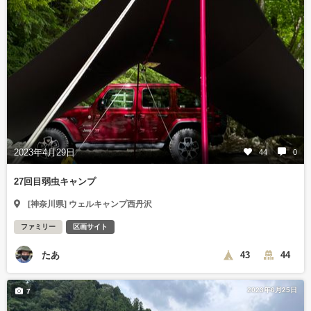
2023年4月29日
44
0
27回目弱虫キャンプ
[神奈川県] ウェルキャンプ西丹沢
ファミリー
区画サイト
たあ
43
44
2023年6月25日
7