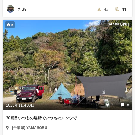
たあ
43
44
2023年11月5日
5
2023年11月03日
31
0
36回目いつもの場所でいつものメンツで
[千葉県] YAMASOBU