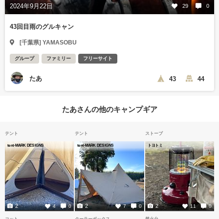
2024年9月22日
29
0
43回目雨のグルキャン
[千葉県] YAMASOBU
グループ
ファミリー
フリーサイト
たあ
43
44
たあさんの他のキャンプギア
テント
テント
ストーブ
tent-MARK DESIGNS
tent-MARK DESIGNS
トヨトミ
2
2
2
4
0
7
0
11
0