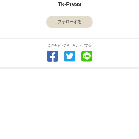
Tk-Press
フォローする
このキャンプギアをシェアする