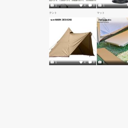
1
1
4
0
テント
マット
tent-MARK DESIGNS
visionpeaks
1
1
4
0