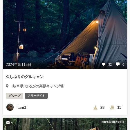
2024年6月15日
32
0
久しぶりのグルキャン
[岐阜県] ひるがの高原キャンプ場
グループ
フリーサイト
tani3
28
15
2024年10月20日
4