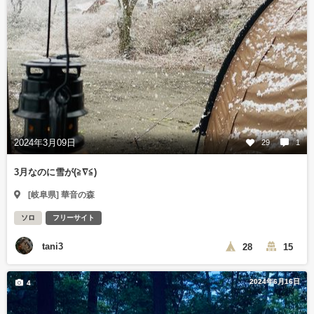
2024年3月09日
29
1
3月なのに雪が(≧∇≦)
[岐阜県] 華音の森
ソロ
フリーサイト
tani3
28
15
2024年6月16日
4