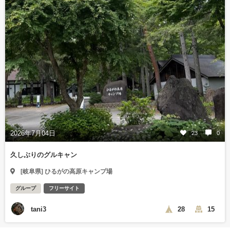
2026年7月04日
23
0
久しぶりのグルキャン
[岐阜県] ひるがの高原キャンプ場
グループ
フリーサイト
tani3
28
15