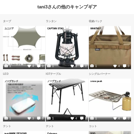
tani3さんの他のキャンプギア
タープ
ランタン
収納バック
ユニジア
CAPTAIN STAG
WHATNOT
1
1
1
4
0
3
0
4
0
LED
IGTテーブル
シングルバーナー
ノーブランド
ノーブランド
snow peak
1
1
1
3
0
4
0
4
0
テント
テント
コット
tent-MARK DESIGNS
Coleman
DOD