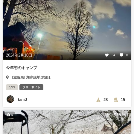
2024年2月10日
34
0
今年初のキャンプ
[滋賀県] 湖岸緑地 志那1
ソロ
フリーサイト
tani3
28
15
2024年3月10日
5