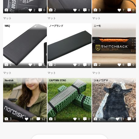
2
2
3
2
0
4
0
7
0
マット
マット
マット
WAQ
ノーブランド
ニーモ
1
2
2
3
0
2
0
6
0
マット
マット
マット
Nordisk
CAPTAIN STAG
ツキノワグマ
3
1
2
18
12
8
0
17
8