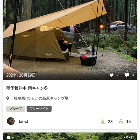
2024年10月19日
23
0
雨予報的中 雨キャン💦
[岐阜県] ひるがの高原キャンプ場
グループ
フリーサイト
tani3
28
15
7月7日
4