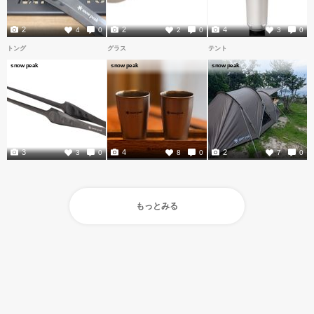
2
2
4
4
0
2
0
3
0
トング
グラス
テント
snow peak
snow peak
snow peak
3
4
2
3
0
8
0
7
0
もっとみる