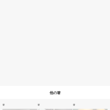
他の箸
箸
箸
箸