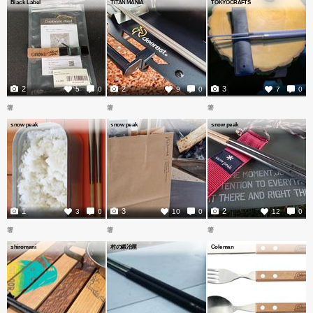
Black Label
TITAN MANIA
TOKYOCRAFTS
2
2
3
5
0
9
0
7
0
箸
箸
箸
snow peak
snow peak
snow peak
1
3
2
3
0
10
0
12
0
箸
箸
箸
shiromani
村の鍛冶屋
Coleman