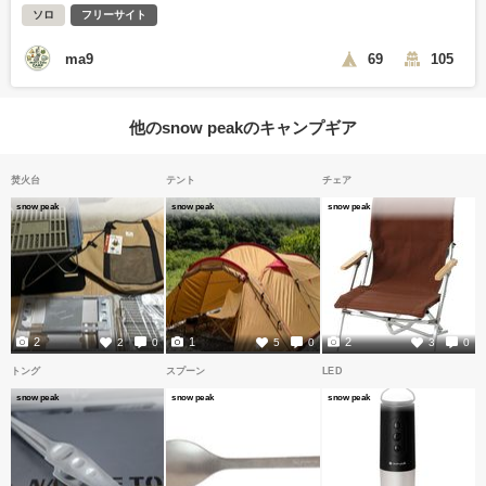
ソロ
フリーサイト
ma9
69
105
他のsnow peakのキャンプギア
焚火台
テント
チェア
snow peak
snow peak
snow peak
2
1
2
2
0
5
0
3
0
トング
スプーン
LED
snow peak
snow peak
snow peak