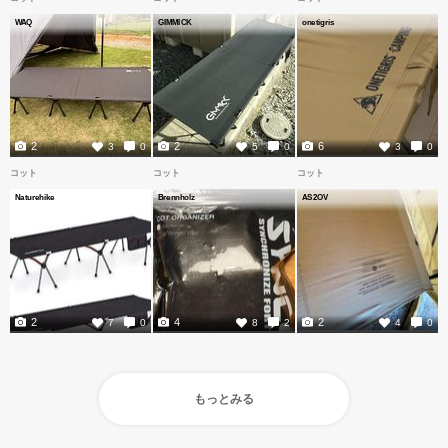
WAQ
GIMMICK
onetigris
2
2
6
3
0
5
0
3
0
コット
コット
コット
Naturehike
Brennholz
AS2OV
2
4
2
7
0
8
2
4
0
もっとみる