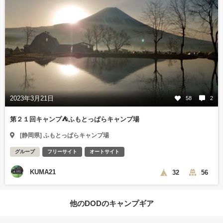
2023年3月21日
58
2
第２１回キャンプ⛺ふもとっぱらキャンプ場
[静岡県] ふもとっぱらキャンプ場
グループ
フリーサイト
オートサイト
KUMA21
32
56
他のDODのキャンプギア