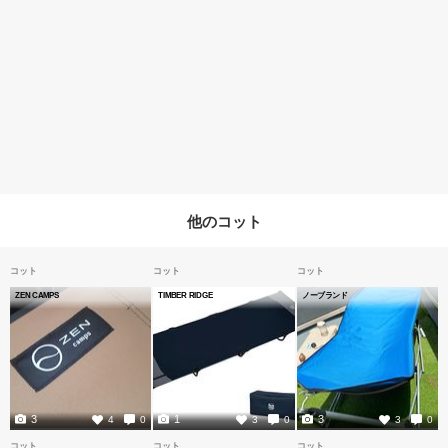
他のコット
コット
コット
コット
ZEN CAMPS
TIMBER RIDGE
ノーブランド
3
1
3
4
0
3
0
3
0
コット
コット
コット