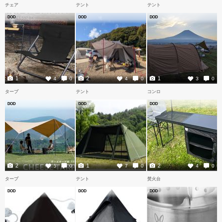
チェア
テント
テント
DOD
DOD
DOD
1
2
1
4
0
4
0
3
0
タープ
テント
コンロ
DOD
DOD
DOD
2
1
2
5
0
7
0
4
0
タープ
テント
焚火台
DOD
DOD
DOD