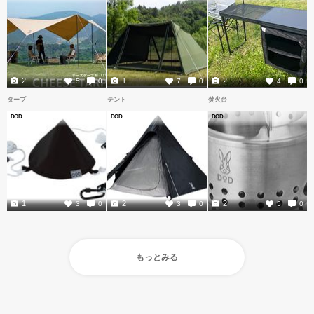
2
1
2
5
0
7
0
4
0
タープ
テント
焚火台
DOD
DOD
DOD
1
2
2
3
0
3
0
5
0
もっとみる