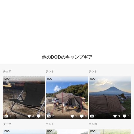
他のDODのキャンプギア
チェア
テント
テント
DOD
DOD
DOD
1
2
1
4
0
5
0
3
0
タープ
テント
コンロ
DOD
DOD
DOD