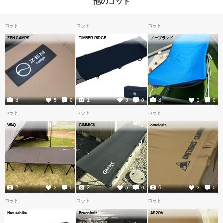
他のコット
コット
コット
コット
ZEN CAMPS
TIMBER RIDGE
ノーブランド
3
1
3
5
0
3
0
3
0
コット
コット
コット
WAQ
GIMMICK
onetigris
2
2
6
3
0
5
0
3
0
コット
コット
コット
Naturehike
Brennholz
AS2OV