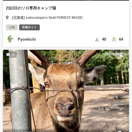
2泊3日のソロ専用キャンプ場
[北海道] solocampers field FOREST MUSIC
ソロ
区画サイト
Pyonkichi
40
64
2022年9月20日
18