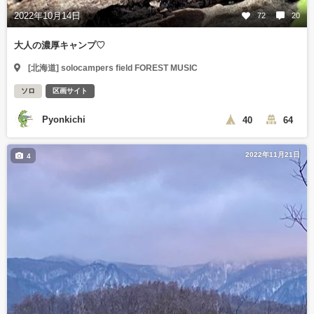
2022年10月14日
72
20
大人の濃厚キャンプ♡
[北海道] solocampers field FOREST MUSIC
ソロ
区画サイト
Pyonkichi
40
64
2022年11月21日
4