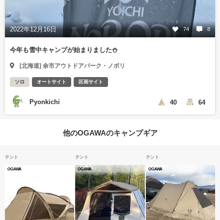
2022年12月16日
74
8
今年も雪中キャンプが始まりました⛄️
[北海道] 余市アウトドアパーク・ノボリ
ソロ
オートサイト
区画サイト
Pyonkichi
40
64
他のOGAWAのキャンプギア
テント
テント
テント
OGAWA
OGAWA
OGAWA