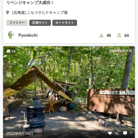
リベンジキャンプ大成功！
[北海道] ニセコサヒナキャンプ場
ファミリー
区画サイト
オートサイト
Pyonkichi
40
64
2022年9月11日
14
2022年9月09日
61
7