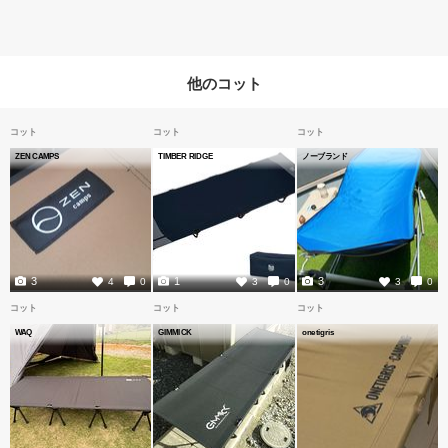
他のコット
コット
コット
コット
ZEN CAMPS
TIMBER RIDGE
ノーブランド
3
1
3
4
0
3
0
3
0
コット
コット
コット
WAQ
GIMMICK
onetigris