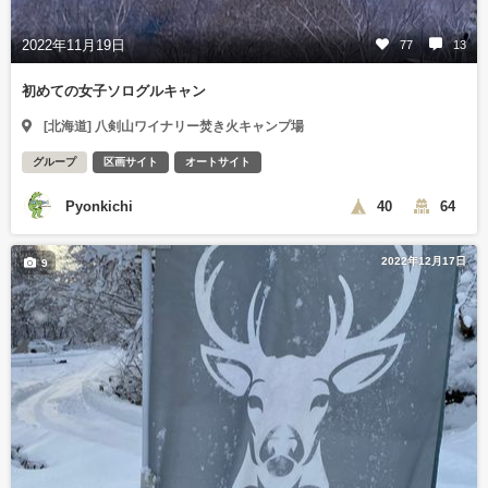
2022年11月19日
77
13
初めての女子ソログルキャン
[北海道] 八剣山ワイナリー焚き火キャンプ場
グループ
区画サイト
オートサイト
Pyonkichi
40
64
2022年12月17日
9