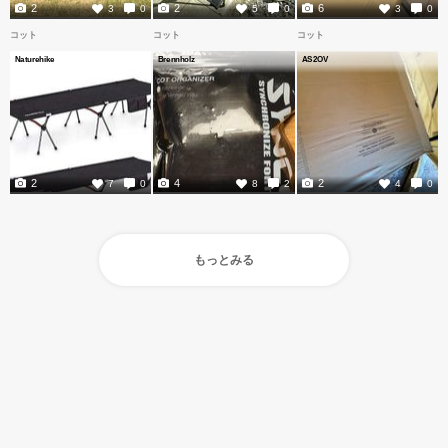
2
2
6
3
0
5
0
3
0
コット
コット
コット
Naturehike
Brennholz
AS2OV
2
4
2
7
0
8
2
4
0
もっとみる