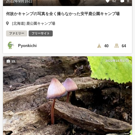
2022年9月16日
62
8
何故かキャンプの写真を全く撮らなかった安平鹿公園キャンプ場
[北海道] 鹿公園キャンプ場
ファミリー
フリーサイト
Pyonkichi
40
64
2022年10月17日
15