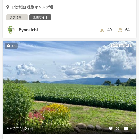
[北海道] 穂別キャンプ場
ファミリー
区画サイト
Pyonkichi
40
64
2022年7月29日
19
2022年7月27日
61
4