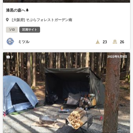
漆黒の森へ🌲
[大阪府] そぶらフォレストガーデン南
ソロ
区画サイト
ミツル
23
26
2022年5月8日
7