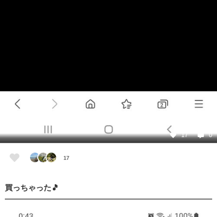
17
0
17
買っちゃった🎵