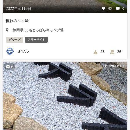
2022年5月16日
83
0
憧れの～～😁
[静岡県] ふもとっぱらキャンプ場
グループ
フリーサイト
ミツル
23
26
2022年6月1日
9