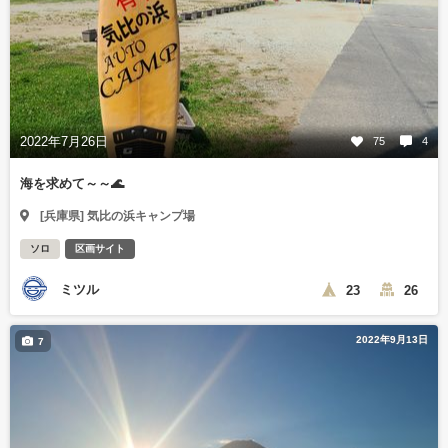
2022年7月26日
75
4
海を求めて～～🌊
[兵庫県] 気比の浜キャンプ場
ソロ
区画サイト
ミツル
23
26
2022年9月13日
7