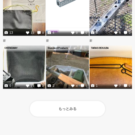
13
4
6
13
0
9
0
6
0
薪
薪
薪
CHENGMAY
Standard Products
TARAS BOULBA
6
2
1
15
2
4
0
7
0
もっとみる