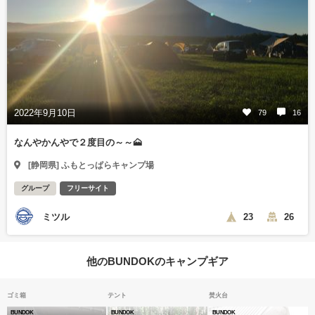
2022年9月10日
79
16
なんやかんやで２度目の～～🗻
[静岡県] ふもとっぱらキャンプ場
グループ
フリーサイト
ミツル
23
26
他のBUNDOKのキャンプギア
ゴミ箱
テント
焚火台
BUNDOK
BUNDOK
BUNDOK