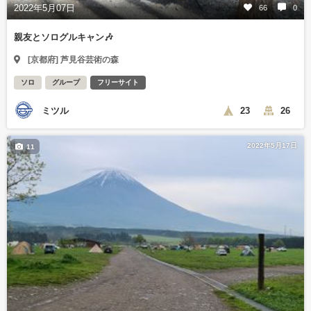
2022年5月07日
66
0
親友とソログルキャン🎶
[京都府] 芦見谷芸術の森
ソロ
グループ
フリーサイト
ミツル
23
26
2022年5月17日
11