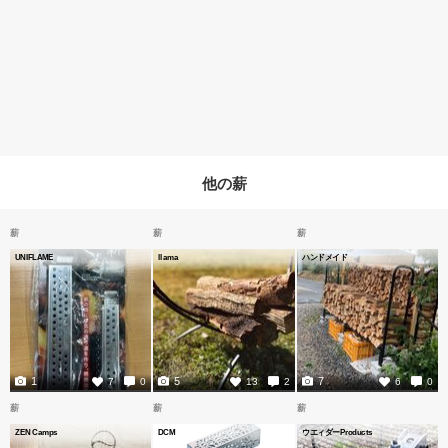
他の薪
薪
薪
薪
UNIFLAME
llama
ハンドメイド
1
5
7
7
0
13
2
6
0
薪
薪
薪
ZEN Camps
DCM
ウエィダーProducts