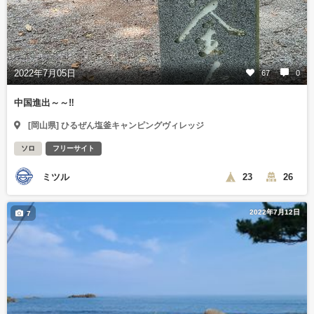
2022年7月05日
67
0
中国進出～～‼️
[岡山県] ひるぜん塩釜キャンピングヴィレッジ
ソロ
フリーサイト
ミツル
23
26
2022年7月12日
7