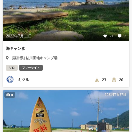
2022年7月11日
71
2
海キャン🏄
[福井県] 鮎川園地キャンプ場
ソロ
フリーサイト
ミツル
23
26
2022年7月27日
8