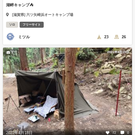
湖畔キャンプ⛺
[滋賀県] 六ツ矢崎浜オートキャンプ場
ソロ
フリーサイト
ミツル
23
26
2022年4月19日
7
2022年4月18日
72
0