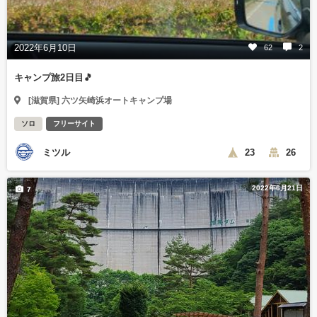
2022年6月10日
62
2
キャンプ旅2日目🎵
[滋賀県] 六ツ矢崎浜オートキャンプ場
ソロ
フリーサイト
ミツル
23
26
2022年6月21日
7