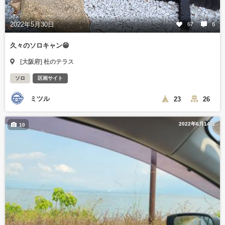
2022年5月30日
67
6
久々のソロキャン😁
[大阪府] 杜のテラス
ソロ
区画サイト
ミツル
23
26
2022年6月14日
10