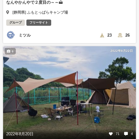
なんやかんやで２度目の～～🗻
[静岡県] ふもとっぱらキャンプ場
グループ
フリーサイト
ミツル
23
26
2022年8月22日
6
2022年8月20日
71
4