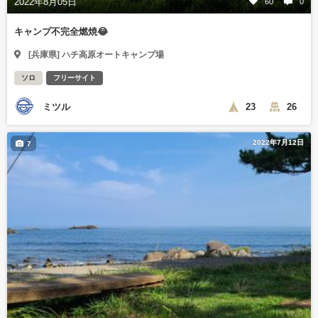
2022年8月05日
60
0
キャンプ不完全燃焼😂
[兵庫県] ハチ高原オートキャンプ場
ソロ
フリーサイト
ミツル
23
26
2022年7月12日
7