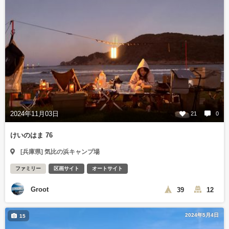
2024年11月03日
21
0
けいのはま 76
[兵庫県] 気比の浜キャンプ場
ファミリー
区画サイト
オートサイト
Groot
39
12
2024年5月4日
15