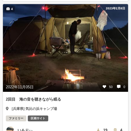
2023年2月8日
4
2022年11月05日
50
0
2回目 海の音を聴きながら眠る
[兵庫県] 気比の浜キャンプ場
ファミリー
区画サイト
いもりぃ
19
4