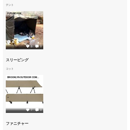
テント
FUTURE FOX
2
6
0
スリーピング
コット
BROOKLYN OUTDOOR COMPANY (BOC)
3
7
0
ファニチャー