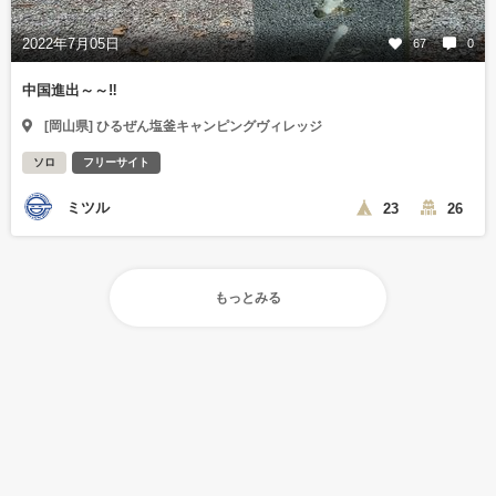
2022年7月05日
67
0
中国進出～～‼️
[岡山県] ひるぜん塩釜キャンピングヴィレッジ
ソロ
フリーサイト
ミツル
23
26
もっとみる