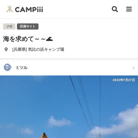
ソロ
区画サイト
海を求めて～～🌊
[兵庫県] 気比の浜キャンプ場
ミツル
2022年7月27日