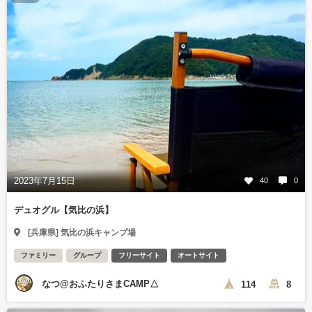
2023年7月15日
40
0
デュオグル【気比の浜】
[兵庫県] 気比の浜キャンプ場
ファミリー
グループ
フリーサイト
オートサイト
なつ@おふたりさまCAMP△
114
8