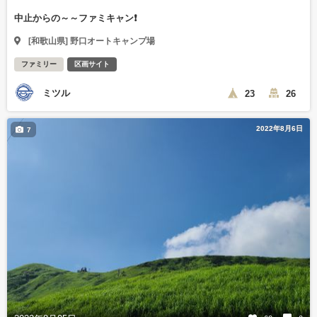
中止からの～～ファミキャン❗
[和歌山県] 野口オートキャンプ場
ファミリー
区画サイト
ミツル
23
26
2022年8月6日
7