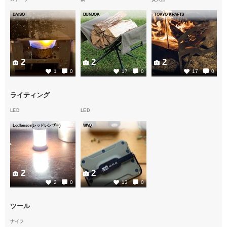
DAISO
BUNDOK
TOKYO KRAFTS
2
2
2
1
0
17
0
17
0
ライティング
LED
LED
Ledlenser(レッドレンザー)
WAQ
2
2
2
0
13
0
ツール
ナイフ