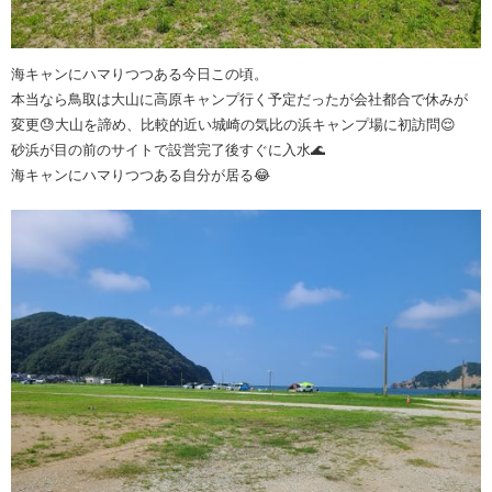
海キャンにハマりつつある今日この頃。
本当なら鳥取は大山に高原キャンプ行く予定だったが会社都合で休みが
変更😓大山を諦め、比較的近い城崎の気比の浜キャンプ場に初訪問😌
砂浜が目の前のサイトで設営完了後すぐに入水🌊
海キャンにハマりつつある自分が居る😂