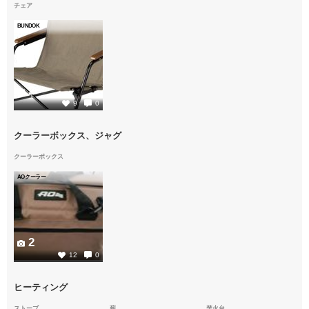
チェア
BUNDOK
2
9
0
クーラーボックス、ジャグ
クーラーボックス
AOクーラー
2
12
0
ヒーティング
ストーブ
薪
焚火台