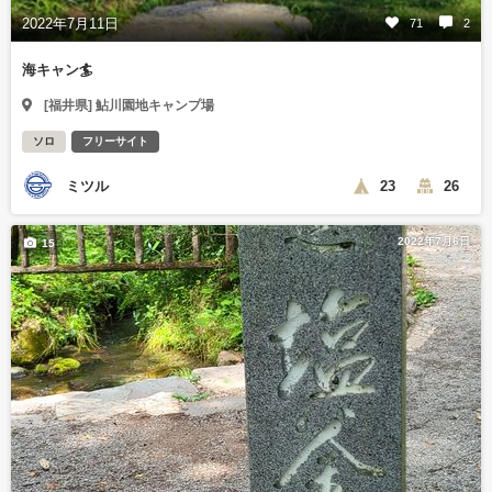
2022年7月11日
71
2
海キャン🏄
[福井県] 鮎川園地キャンプ場
ソロ
フリーサイト
ミツル
23
26
2022年7月6日
15