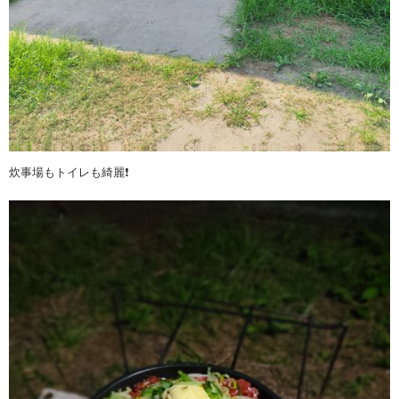
炊事場もトイレも綺麗❗