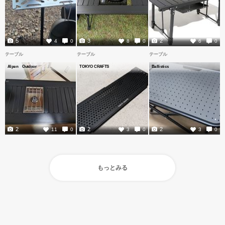
5
3
2
4
0
8
0
6
0
テーブル
テーブル
テーブル
Alpen Outdoor
TOKYO CRAFTS
Ballistics
2
2
2
11
0
3
0
3
0
もっとみる