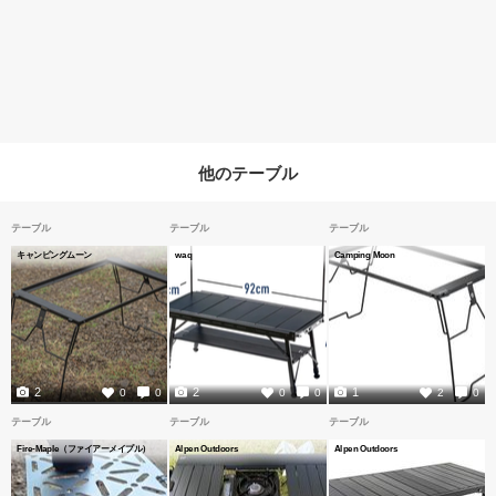
他のテーブル
テーブル
テーブル
テーブル
キャンピングムーン
waq
Camping Moon
2
2
1
0
0
0
0
2
0
テーブル
テーブル
テーブル
Fire-Maple（ファイアーメイプル）
Alpen Outdoors
Alpen Outdoors