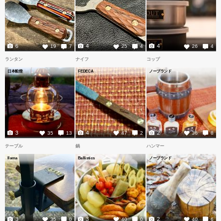
6
4
4
19
7
25
4
26
4
ランタン
ナイフ
コップ
日本船燈
FEDECA
ノーブランド
3
4
2
35
13
47
2
36
8
テーブル
鍋
ハンマー
llama
Ballistics
ノーブランド
3
3
2
35
0
40
0
40
6