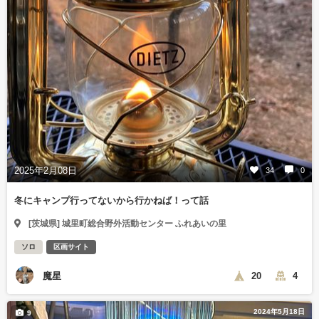
2025年2月08日
34
0
冬にキャンプ行ってないから行かねば！って話
[茨城県] 城里町総合野外活動センター ふれあいの里
ソロ
区画サイト
魔星
20
4
2024年5月18日
9