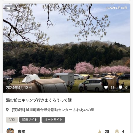
2024年4月15日
20
2024年4月13日
33
0
混む前にキャンプ行きまくろうって話
[茨城県] 城里町総合野外活動センター ふれあいの里
ソロ
区画サイト
オートサイト
魔星
20
4