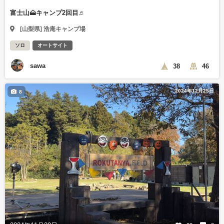
富士山🗻キャンプ2回目♬
[山梨県] 浩庵キャンプ場
ソロ
オートサイト
sawa
38
46
2024年12月25日
8