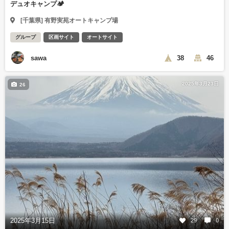
デュオキャンプ🏕️
[千葉県] 有野実苑オートキャンプ場
グループ
区画サイト
オートサイト
sawa
38
46
2025年3月23日
26
2025年3月15日
29
0