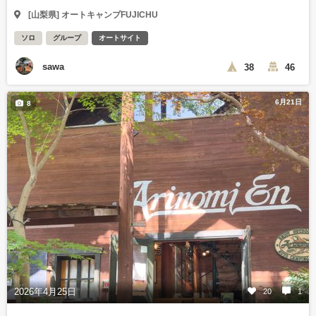
[山梨県] オートキャンプFUJICHU
ソロ
グループ
オートサイト
sawa
38
46
6月21日
8
2026年4月25日
20
1