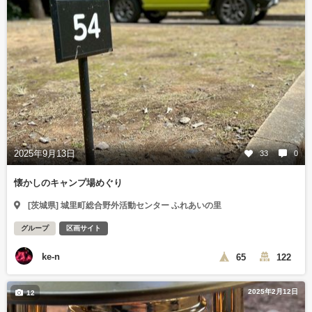
2025年9月13日
33
0
懐かしのキャンプ場めぐり
[茨城県] 城里町総合野外活動センター ふれあいの里
グループ
区画サイト
ke-n
65
122
2025年2月12日
12