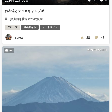
2024年11月30日
30
0
お友達とデュオキャンプ🏕️
[茨城県] 薪原木の六反屋
グループ
区画サイト
オートサイト
sawa
38
46
2024年12月18日
56