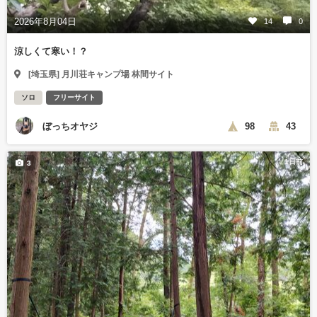
2026年8月04日
14
0
涼しくて寒い！？
[埼玉県] 月川荘キャンプ場 林間サイト
ソロ
フリーサイト
ぼっちオヤジ
98
43
1日前
3