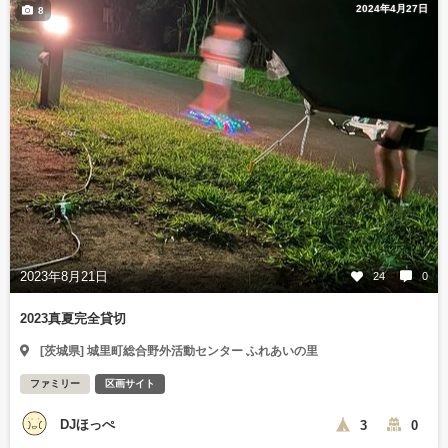
2024年4月27日
8
2023年8月21日
24
0
2023真夏完全貸切
[茨城県] 城里町総合野外活動センター ふれあいの里
ファミリー
区画サイト
DJほっぺ
3
0