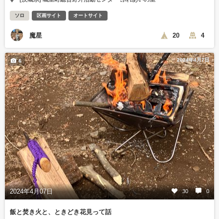
ソロ
区画サイト
オートサイト
魔星
20
4
2024年4月7日
6
2024年4月07日
30
0
飯と焚き火と、ときどき花見って話