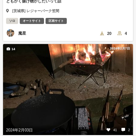
ともかく揚げ物がしたいって話
[茨城県] レジャーパーク笠間
ソロ
オートサイト
区画サイト
魔星
20
4
2024年2月7日
14
2024年2月03日
41
2