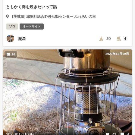
ともかく肉を焼きたいって話
[茨城県] 城里町総合野外活動センター ふれあいの里
ソロ
オートサイト
魔星
20
4
2023年12月10日
14
2023年12月09日
43
4