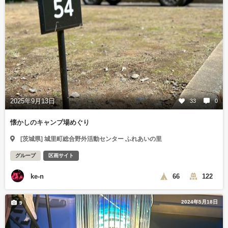
2025年9月13日
33
0
懐かしのキャンプ場めぐり
[茨城県] 城里町総合野外活動センター ふれあいの里
グループ
区画サイト
ke-n
66
122
2024年5月18日
9