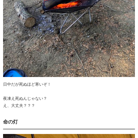
日中だが死ぬほど寒いぞ！
夜凍え死ぬんじゃない？
え、大丈夫？？？
命の灯