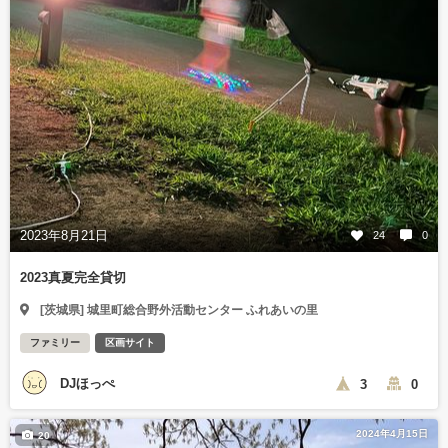
2023年8月21日
24
0
2023真夏完全貸切
[茨城県] 城里町総合野外活動センター ふれあいの里
ファミリー
区画サイト
DJほっぺ
3
0
2024年4月15日
20