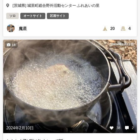
[茨城県] 城里町総合野外活動センター ふれあいの里
ソロ
オートサイト
区画サイト
魔星
20
4
2024年2月12日
15
2024年2月10日
38
2