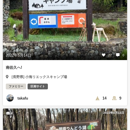
2022年5月14日
27
0
南佐久へ!
[長野県] 小海リエックスキャンプ場
ファミリー
区画サイト
takafu
14
9
2022年4月12日
6