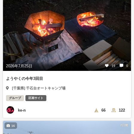
2026年7月25日
19
0
ようやくの今年3回目
[千葉県] 千石台オートキャンプ場
グループ
区画サイト
ke-n
66
122
2日前
16