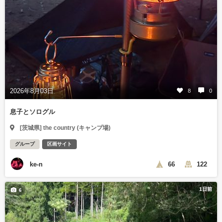
2026年8月03日
8
0
息子とソログル
[茨城県] the country (キャンプ場)
グループ
区画サイト
ke-n
66
122
1日前
6