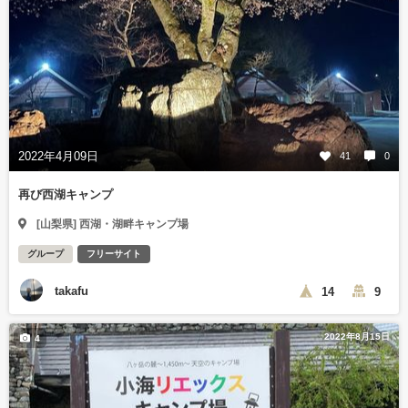
2022年4月09日
41
0
再び西湖キャンプ
[山梨県] 西湖・湖畔キャンプ場
グループ
フリーサイト
takafu
14
9
2022年8月15日
4