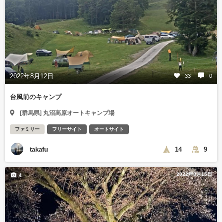
2022年8月12日
33
0
台風前のキャンプ
[群馬県] 丸沼高原オートキャンプ場
ファミリー
フリーサイト
オートサイト
takafu
14
9
2022年8月15日
4