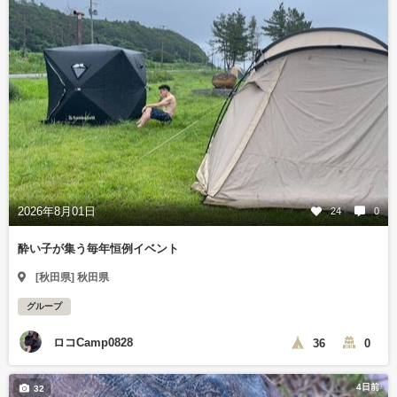
2026年8月01日
24
0
酔い子が集う毎年恒例イベント
[秋田県] 秋田県
グループ
ロコCamp0828
36
0
4日前
32