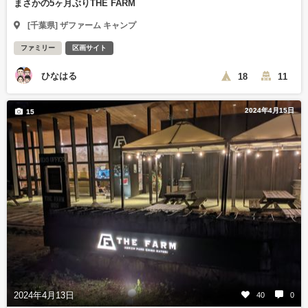
まさかの5ヶ月ぶりTHE FARM
[千葉県] ザファーム キャンプ
ファミリー
区画サイト
ひなはる
18
11
2024年4月15日
15
2024年4月13日
40
0