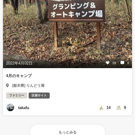
2022年4月02日
59
0
4月のキャンプ
[栃木県] りんどう湖
ファミリー
区画サイト
takafu
14
9
もっとみる