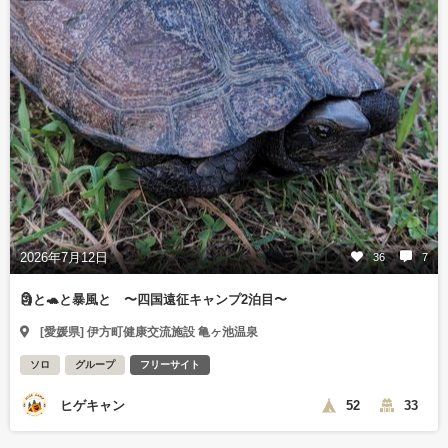
2026年7月12日
36
7
🗿と🐢と暴風と 〜四国遠征キャンプ2泊目〜
[愛媛県] 伊方町健康交流施設 亀ヶ池温泉
ソロ
グループ
フリーサイト
ヒゲキャン
52
33