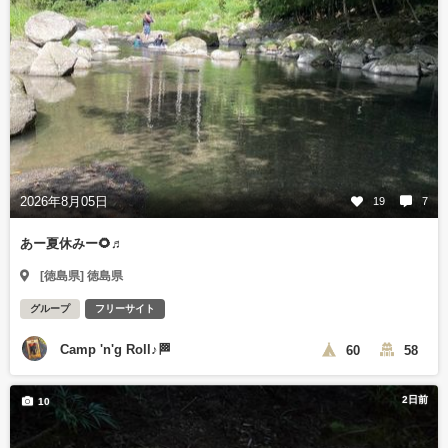
2026年8月05日
19
7
あー夏休みー🌻♬
[徳島県] 徳島県
グループ
フリーサイト
Camp 'n'g Roll♪🏁
60
58
2日前
10