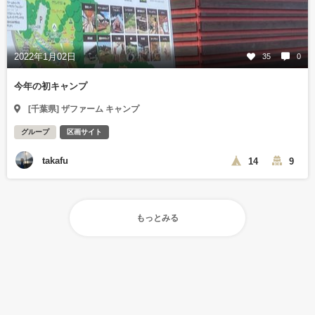
2022年1月02日
35
0
今年の初キャンプ
[千葉県] ザファーム キャンプ
グループ
区画サイト
takafu
14
9
もっとみる