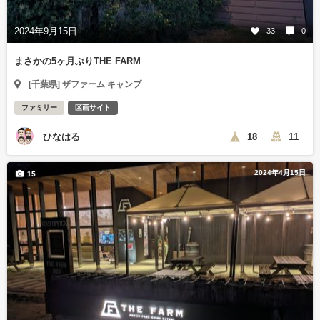
2024年9月15日
33
0
まさかの5ヶ月ぶりTHE FARM
[千葉県] ザファーム キャンプ
ファミリー
区画サイト
ひなはる
18
11
2024年4月15日
15