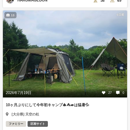
HARUMAGEDON
58
69
6日前
13
2026年7月19日
27
0
10ヶ月ぶりにして今年初キャンプ🎄⛺🚙は猛暑💦
[大分県] 天空の杜
ファミリー
区画サイト