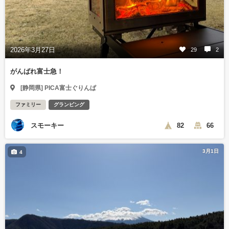
2026年3月27日
29
2
がんばれ富士急！
[静岡県] PICA富士ぐりんぱ
ファミリー
グランピング
スモーキー
82
66
3月1日
4