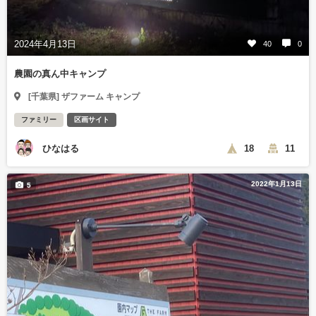
2024年4月13日
40
0
農園の真ん中キャンプ
[千葉県] ザファーム キャンプ
ファミリー
区画サイト
ひなはる
18
11
2022年1月13日
5