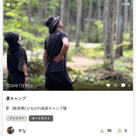
2日前
26
2026年7月30日
29
9
夏キャンプ
[岐阜県] ひるがの高原キャンプ場
ファミリー
オートサイト
すな
48
6