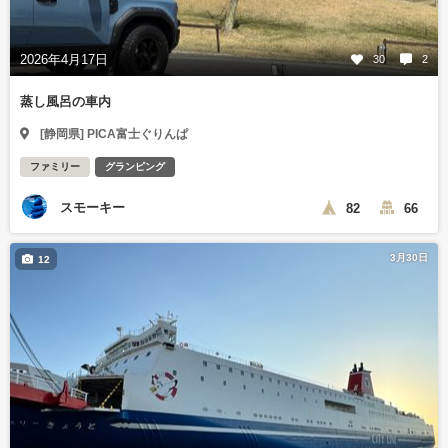
2026年4月17日
30
2
蒸し風呂の車内
[静岡県] PICA富士ぐりんぱ
ファミリー
グランピング
スモーキー
82
66
3月30日
12