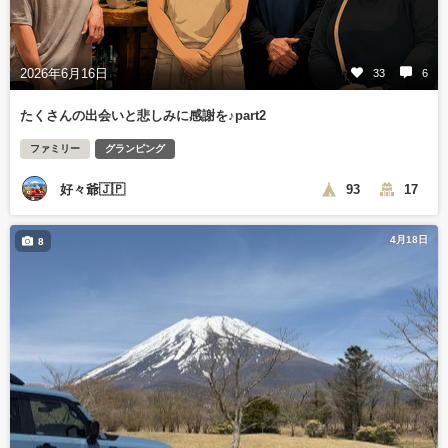
2026年6月16日
33
6
たくさんの出会いと悲しみに感謝を♪part2
ファミリー
グランピング
好々爺🇯🇵
93
17
4月18日
8