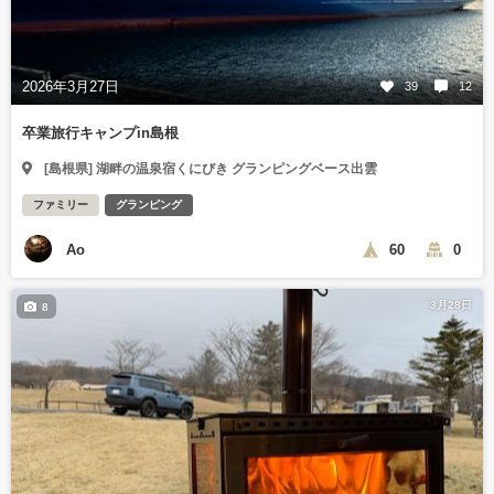
2026年3月27日
39
12
卒業旅行キャンプin島根
[島根県] 湖畔の温泉宿くにびき グランピングベース出雲
ファミリー
グランピング
Ao
60
0
3月28日
8