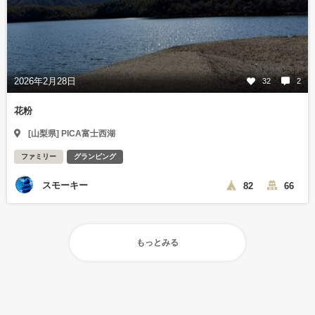
2026年2月28日
32
2
花粉
[山梨県] PICA富士西湖
ファミリー
グランピング
スモーキー
82
66
もっとみる