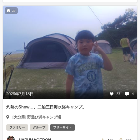
6日前
39
2026年7月18日
37
4
灼熱のShow…、二泊三日海水浴キャンプ。
[大分県] 野遊び浜キャンプ場
ファミリー
グループ
フリーサイト