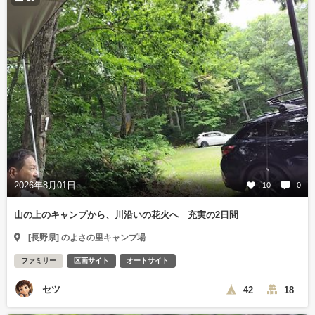
2026年8月01日
10
0
山の上のキャンプから、川沿いの花火へ 充実の2日間
[長野県] のよさの里キャンプ場
ファミリー
区画サイト
オートサイト
セツ
42
18