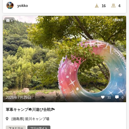
yokko
16
4
7月29日
9
2026年7月29日
31
0
軍幕キャンプ🪖川遊び合戦🏞️
[徳島県] 前川キャンプ場
ファミリー
フリーサイト