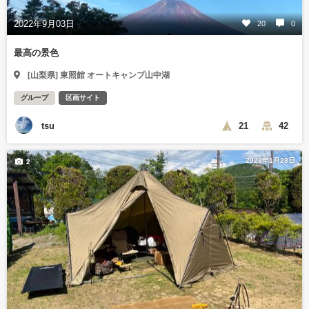
2022年9月03日
20
0
最高の景色
[山梨県] 東照館 オートキャンプ山中湖
グループ
区画サイト
tsu
21
42
2023年1月28日
2