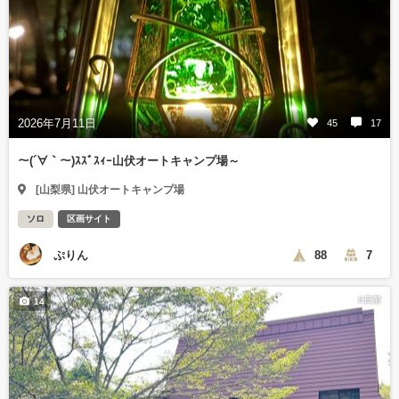
2026年7月11日
45
17
～(´∀｀～)ｽｽﾞｽｨｰ山伏オートキャンプ場～
[山梨県] 山伏オートキャンプ場
ソロ
区画サイト
ぷりん
88
7
5日前
14