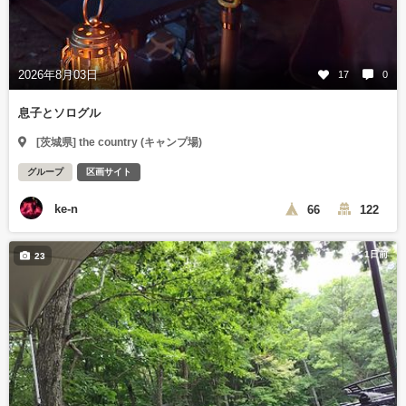
2026年8月03日
17
0
息子とソログル
[茨城県] the country (キャンプ場)
グループ
区画サイト
ke-n
66
122
1日前
23