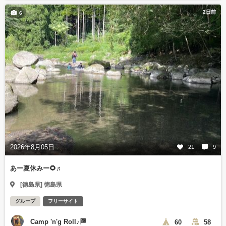
2日前
6
2026年8月05日
21
9
あー夏休みー🌻♬
[徳島県] 徳島県
グループ
フリーサイト
Camp 'n'g Roll♪🏁
60
58