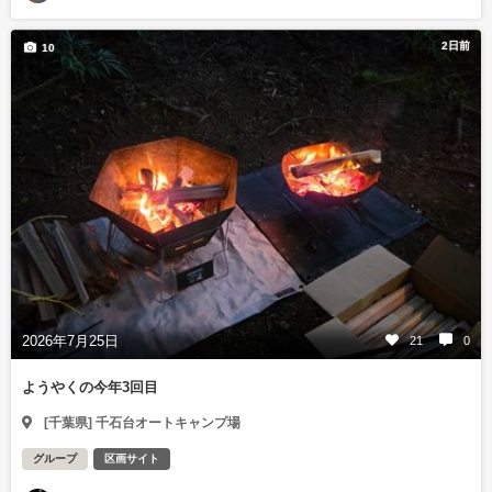
2日前
10
2026年7月25日
21
0
ようやくの今年3回目
[千葉県] 千石台オートキャンプ場
グループ
区画サイト