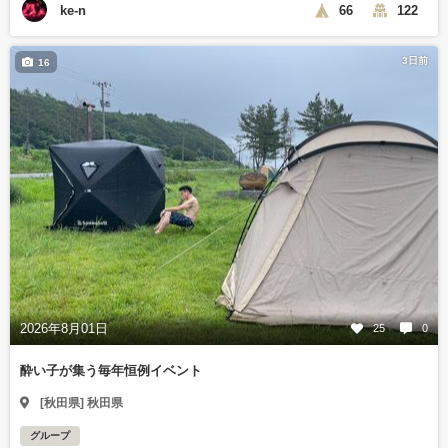
ke-n
66
122
3日前
16
2026年8月01日
25
0
酔い子が集う毎年恒例イベント
[秋田県] 秋田県
グループ