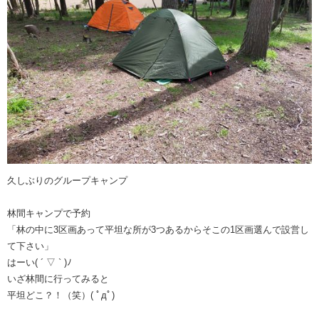
久しぶりのグループキャンプ
林間キャンプで予約
「林の中に3区画あって平坦な所が3つあるからそこの1区画選んで設営し
て下さい」
はーい( ´ ▽ ` )ﾉ
いざ林間に行ってみると
平坦どこ？！（笑）( ﾟдﾟ)