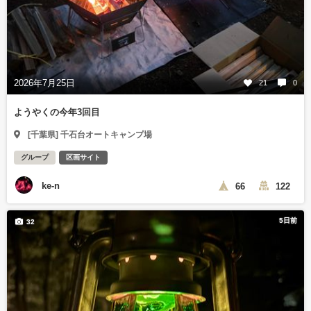
2026年7月25日
21
0
ようやくの今年3回目
[千葉県] 千石台オートキャンプ場
グループ
区画サイト
ke-n
66
122
5日前
32