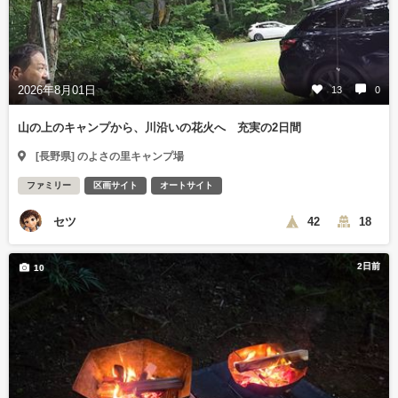
2026年8月01日
13
0
山の上のキャンプから、川沿いの花火へ 充実の2日間
[長野県] のよさの里キャンプ場
ファミリー
区画サイト
オートサイト
セツ
42
18
2日前
10