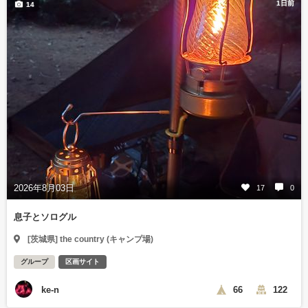
1日前
14
2026年8月03日
17
0
息子とソログル
[茨城県] the country (キャンプ場)
グループ
区画サイト
ke-n
66
122