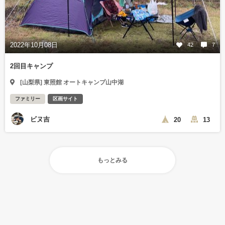
2022年10月08日
42
7
2回目キャンプ
[山梨県] 東照館 オートキャンプ山中湖
ファミリー
区画サイト
ビヌ吉
20
13
もっとみる