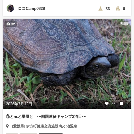
ロコCamp0828
36
0
5日前
32
2026年7月12日
37
7
🗿と🐢と暴風と 〜四国遠征キャンプ2泊目〜
[愛媛県] 伊方町健康交流施設 亀ヶ池温泉