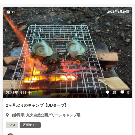
2021年9月20日
11
2021年9月19日
25
0
2ヶ月ぶりのキャンプ【DDタープ】
[静岡県] 丸火自然公園グリーンキャンプ場
ソロ
区画サイト