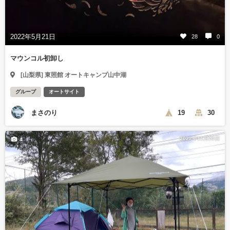
2022年5月21日
28
0
マウンコル初卸し
[山梨県] 東照館 オートキャンプ山中湖
グループ
オートサイト
まさのり
19
30
2022年11月20日
4