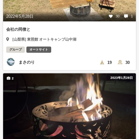
2022年5月28日
30
1
会社の同僚と
[山梨県] 東照館 オートキャンプ山中湖
グループ
オートサイト
まさのり
19
30
2023年1月28日
2