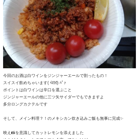
今回のお酒は白ワインをジンジャーエールで割ったもの！
スイスイ飲めちゃいます( ᐛ👐) ﾊﾟｧ
ポイントは白ワインは辛口を選ぶこと
ジンジャーエールの他に三ツ矢サイダーでもできますよ
多分ロングカクテルです
そして、メイン料理？！のメキシカン炊き込みご飯も無事に完成✨
映え📸を意識してカットレモンを添えました