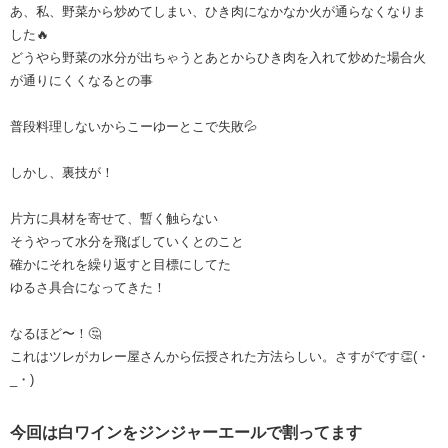
あ、私、野菜から炒めてしまい、ひき肉になかなか火が通らなくなりま
した🔥
どうやら野菜の水分が出ちゃうとあとからひき肉を入れて炒めた場合火
が通りにくくなるとの事
普段料理しないからこーゆーとこで失敗💦
しかし、裏技が！
片方に具材を寄せて、暫く触らない
そうやって水分を飛ばしていくとのこと
確かにそれを繰り返すと目標にしてた
ゆるさ具合になってきた！
なるほど〜！🤔
これはツレがカレー屋さんから伝授された方法らしい。さすがです👏(・
_・)
今回は白ワインをジンジャーエールで割ってます