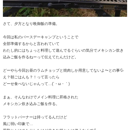
さて、夕方となり晩御飯の準備。
今回は私のバースデーキャンプということで
全部準備するからと言われていて
わたし的にはちょっと料理して遊んでるぐらいの気分でメキシカン炊き
込みご飯を作るねーって伝えてたんだけど。
どーやら今回お昼のラムチョップと焼肉しか用意してないよ〜との事💦
え？朝ごはんも？！って言ったら
どーせ食べないじゃんって…(´・ω・｀)
まぁ、そんなわけでメイン料理に昇格された
メキシカン炊き込みご飯を作る。
フラットバーナーは持ってるんだけど
風に弱い印象で…