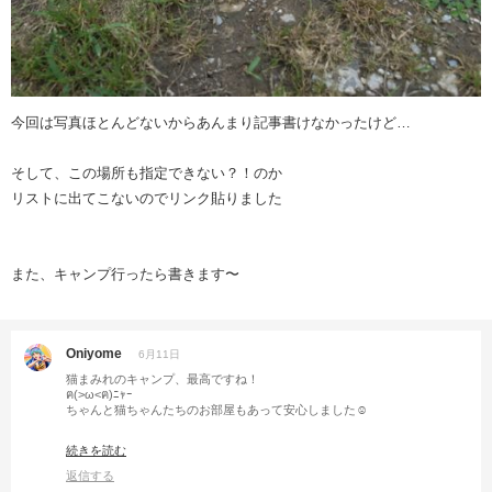
今回は写真ほとんどないからあんまり記事書けなかったけど…
そして、この場所も指定できない？！のか
リストに出てこないのでリンク貼りました
また、キャンプ行ったら書きます〜
Oniyome
6月11日
猫まみれのキャンプ、最高ですね！
ฅ(>ω<ฅ)ﾆｬｰ
ちゃんと猫ちゃんたちのお部屋もあって安心しました☺️
メキシカン炊き込みご飯も美味しそう！
続きを読む
メーカーのホームページも見てみます🎶
返信する
タフ丸Jr.は本当に便利ですよね〜✨