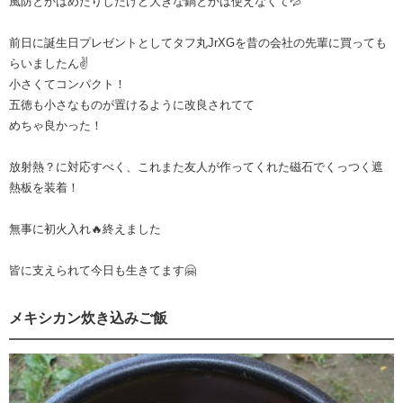
風防とかはめたりしたけど大きな鍋とかは使えなくて💦
前日に誕生日プレゼントとしてタフ丸JrXGを昔の会社の先輩に買っても
らいましたん✌️
小さくてコンパクト！
五徳も小さなものが置けるように改良されてて
めちゃ良かった！
放射熱？に対応すべく、これまた友人が作ってくれた磁石でくっつく遮
熱板を装着！
無事に初火入れ🔥終えました
皆に支えられて今日も生きてます🤗
メキシカン炊き込みご飯