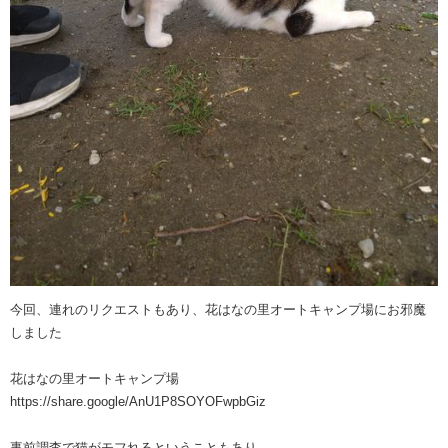
今回、連れのリクエストもあり、花はなの里オートキャンプ場にお邪魔
しました
花はなの里オートキャンプ場
https://share.google/AnU1P8SOYOFwpbGiz
事前調査で猫がモフれるということもあり