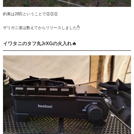
釣果は28匹ということで👏👏👏
ザリガニ達は数えてからリリースしました✋
イワタニのタフ丸JrXGの火入れ🔥