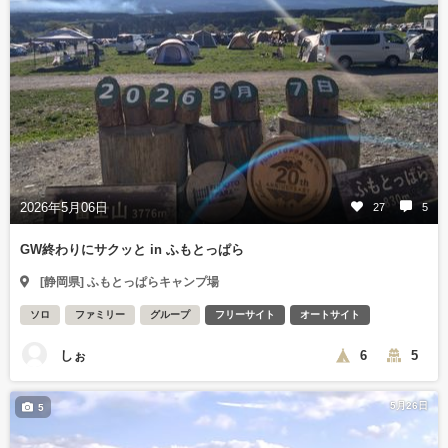
2026年5月06日
27
5
GW終わりにサクッと in ふもとっぱら
[静岡県] ふもとっぱらキャンプ場
ソロ
ファミリー
グループ
フリーサイト
オートサイト
しぉ
6
5
5月26日
5