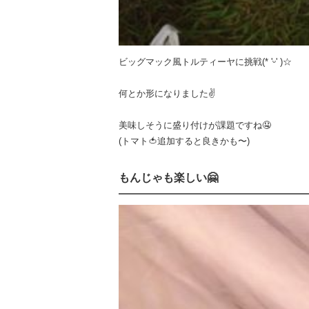
ビッグマック風トルティーヤに挑戦(* 'ᵕ' )☆
何とか形になりました✌️
美味しそうに盛り付けが課題ですね🤤
(トマト🍅追加すると良きかも〜)
もんじゃも楽しい🤗