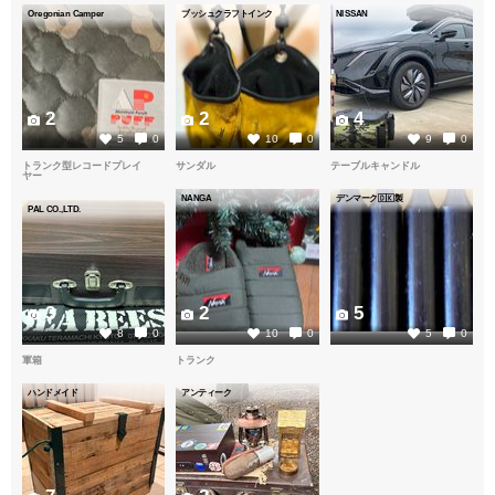
Oregonian Camper
ブッシュクラフトインク
NISSAN
2
2
4
5
0
10
0
9
0
トランク型レコードプレイ
サンダル
テーブルキャンドル
ヤー
NANGA
デンマーク🇩🇰製
PAL CO.,LTD.
3
2
5
8
0
10
0
5
0
軍箱
トランク
ハンドメイド
アンティーク