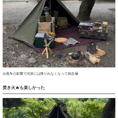
台風🌀の影響で河原には降りれなくなって残念😭
焚き火🔥も楽しかった