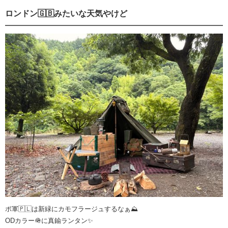
ロンドン🇬🇧みたいな天気やけど
ポ軍🇵🇱は新緑にカモフラージュするなぁ⛰️
ODカラー🪖に真鍮ランタン✨