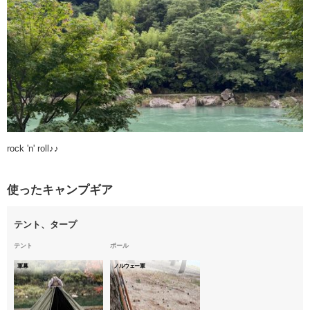
rock 'n' roll♪♪
使ったキャンプギア
テント、タープ
テント
ポール
軍幕
ノルウェー軍