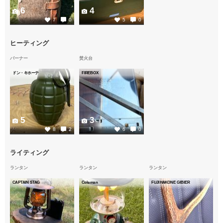
6
4
7
0
5
0
ヒーティング
バーナー
焚火台
ドン・キホーテ
FIREBOX
5
3
8
2
6
0
ライティング
ランタン
ランタン
ランタン
CAPTAIN STAG
Coleman
FUJIHAKONE GIBIER