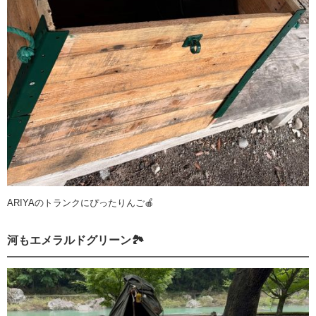
ARIYAのトランクにぴったりんご🍎
河もエメラルドグリーン🏞️