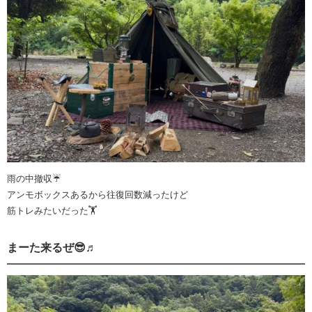
雨の中撤収☔️
アンモボックスあるから往復回数減ったけど
筋トレみたいだった🏋️
まーた来るぜ😎♬