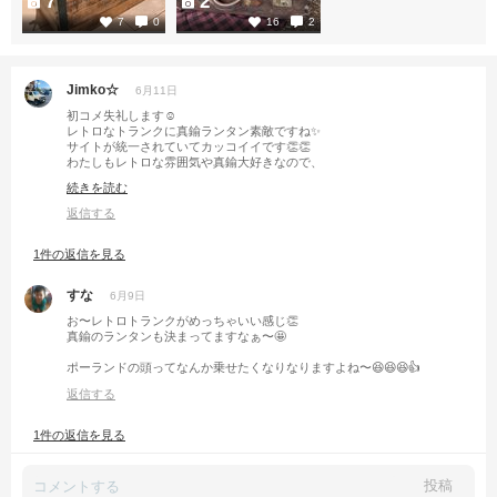
7
2
7
0
16
2
Jimko☆
6月11日
初コメ失礼します☺️
レトロなトランクに真鍮ランタン素敵ですね✨
サイトが統一されていてカッコイイです👏👏
わたしもレトロな雰囲気や真鍮大好きなので、
参考にさせてください🤗
続きを読む
返信する
1件の返信を見る
すな
6月9日
お〜レトロトランクがめっちゃいい感じ👏
真鍮のランタンも決まってますなぁ〜🤩
ポーランドの頭ってなんか乗せたくなりなりますよね〜😆😆😆👍
返信する
1件の返信を見る
投稿