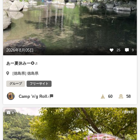
2026年8月05日
25
9
あー夏休みー🌻♬
[徳島県] 徳島県
グループ
フリーサイト
Camp 'n'g Roll♪🏁
60
58
7月29日
9