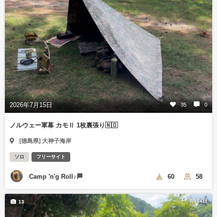
2026年7月15日
35
0
ノルウェー軍幕 カモⅡ 1枚裏張り🇳🇴
[徳島県] 大神子海岸
ソロ
フリーサイト
Camp 'n'g Roll♪🏁
60
58
7月14日
13