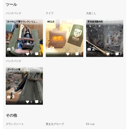
ツール
バックパック
ナイフ
火起こし
ルーマニア軍マウンテンリュック
HELLE
野良道具製作所
5
4
2
7
2
7
0
7
0
バックパック
ポーランド軍
3
9
0
その他
グランドシート
焚き火グローブ
EV car