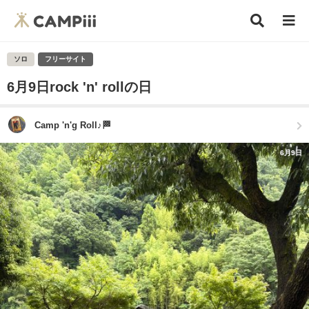
ソロ
フリーサイト
6月9日rock 'n' rollの日
Camp 'n'g Roll♪🏁
6月9日