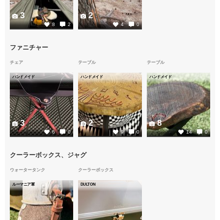
3
2
8
2
4
0
ファニチャー
チェア
テーブル
テーブル
ハンドメイド
ハンドメイド
ハンドメイド
3
2
8
6
0
9
0
14
0
クーラーボックス、ジャグ
ウォータータンク
クーラーボックス
ルーマニア軍
DULTON