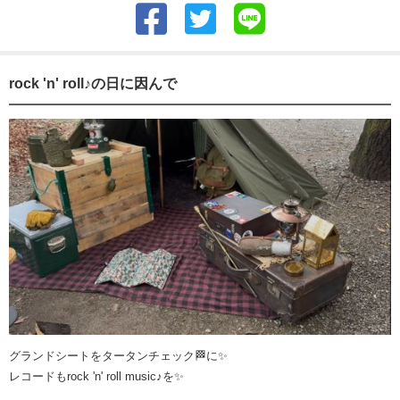
rock 'n' roll♪の日に因んで
グランドシートをタータンチェック🏁に✨
レコードもrock 'n' roll music♪を✨