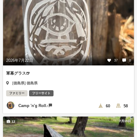
2026年7月22日
37
0
軍幕グラス🍺
[徳島県] 徳島県
ファミリー
フリーサイト
Camp 'n'g Roll♪🏁
60
58
7月15日
12