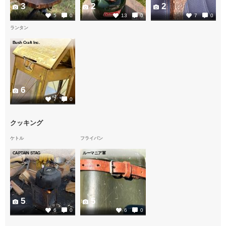
3
2
2
5
0
13
0
7
0
ランタン
Bush Craft Inc.
6
7
0
クッキング
ケトル
フライパン
CAPTAIN STAG
ルーマニア軍
5
5
6
0
6
0