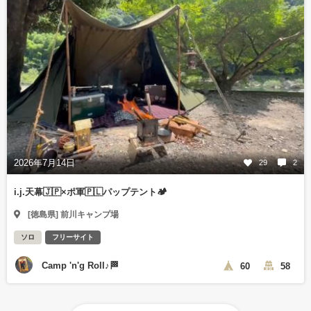
2026年7月14日
29
2
i.j.天幕🇯🇵×ポ軍🇵🇱パップテント🏕️
[徳島県] 前川キャンプ場
ソロ
フリーサイト
Camp 'n'g Roll♪🏁
60
58