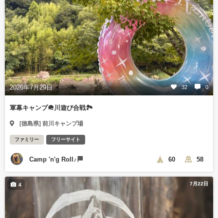
2026年7月29日
32
0
軍幕キャンプ🪖川遊び合戦🏞️
[徳島県] 前川キャンプ場
ファミリー
フリーサイト
Camp 'n'g Roll♪🏁
60
58
7月22日
4