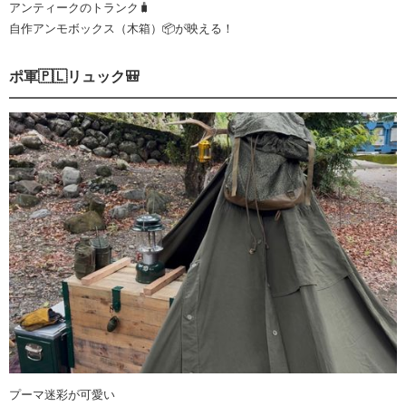
アンティークのトランク🧳
自作アンモボックス（木箱）📦が映える！
ポ軍🇵🇱リュック🎒
プーマ迷彩が可愛い