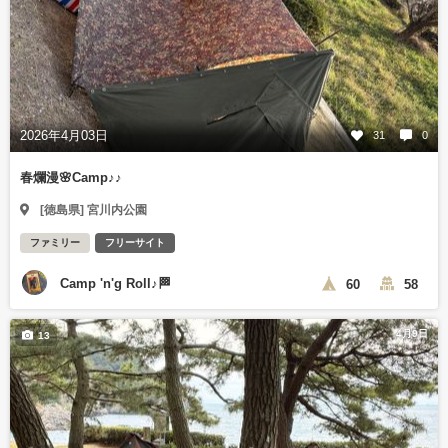
2026年4月03日
31
0
春爛漫🌸Camp♪♪
[徳島県] 宮川内公園
ファミリー
フリーサイト
Camp 'n'g Roll♪🏁
60
58
4月9日
13