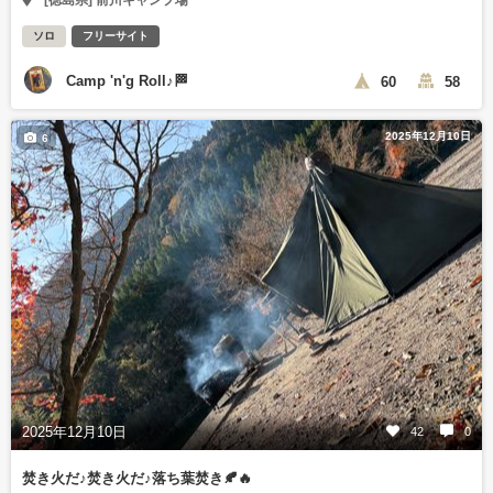
[徳島県] 前川キャンプ場
ソロ
フリーサイト
Camp 'n'g Roll♪🏁
60
58
2025年12月10日
6
2025年12月10日
42
0
焚き火だ♪焚き火だ♪落ち葉焚き🍂🔥