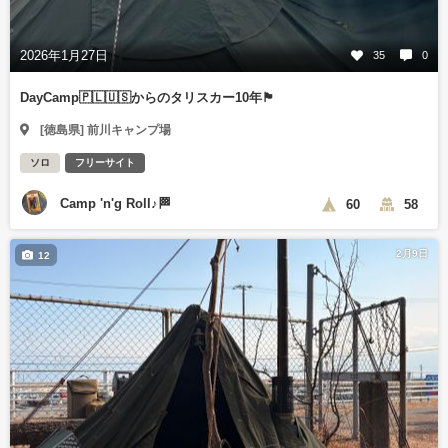
2026年1月27日
35
0
DayCamp🇵🇱🇺🇸からのタリスカー10年🏴󠁧󠁢󠁳󠁣󠁴󠁿
[徳島県] 前川キャンプ場
ソロ
フリーサイト
Camp 'n'g Roll♪🏁
60
58
2月9日
12