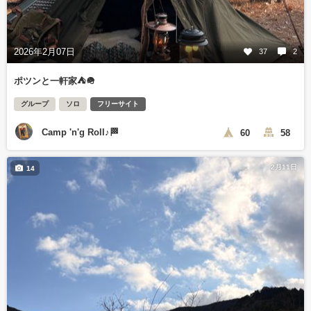
2026年2月07日
37
2
ポツンと一軒家⛺️🪖
グループ
ソロ
フリーサイト
Camp 'n'g Roll♪🏁
60
58
2月11日
14