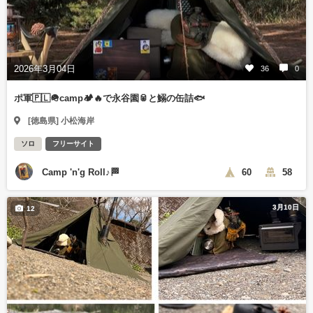
2026年3月04日
36
0
ポ軍🇵🇱🪖camp🏕️🔥で永谷園🥫と鰯の缶詰🐟
[徳島県] 小松海岸
ソロ
フリーサイト
Camp 'n'g Roll♪🏁
60
58
3月10日
12