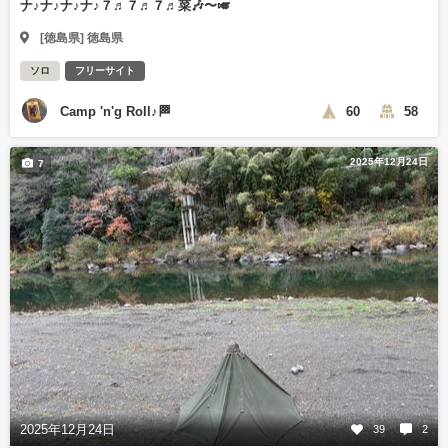
ナ♪ナ♪ナ♪ナ♪７♬７♬７♬菜🎶〜🎺
[徳島県] 徳島県
ソロ
フリーサイト
Camp 'n'g Roll♪🏁
60
58
2025年12月24日
7
2025年12月24日
39
2