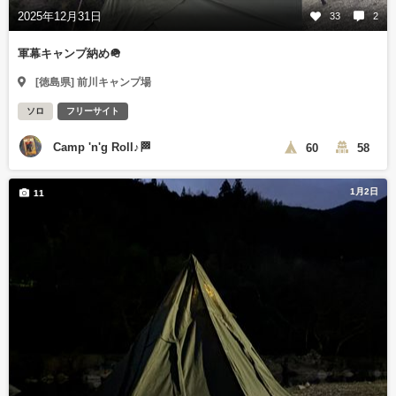
2025年12月31日
33
2
軍幕キャンプ納め🪖
[徳島県] 前川キャンプ場
ソロ
フリーサイト
Camp 'n'g Roll♪🏁
60
58
1月2日
11