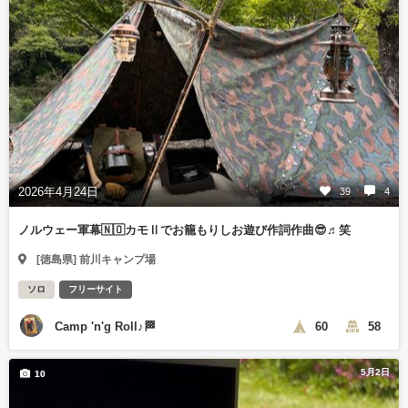
2026年4月24日
39
4
ノルウェー軍幕🇳🇴カモⅡでお籠もりしお遊び作詞作曲😎♬笑
[徳島県] 前川キャンプ場
ソロ
フリーサイト
Camp 'n'g Roll♪🏁
60
58
5月2日
10