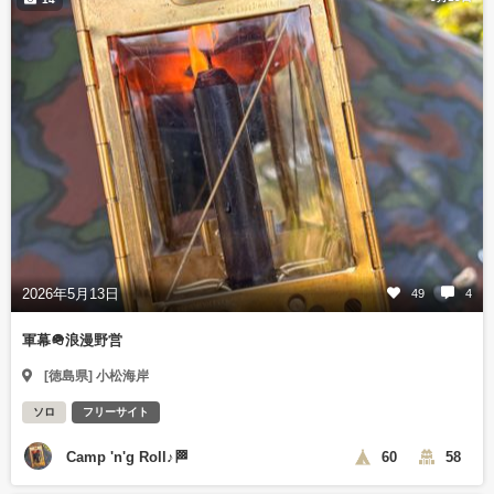
2026年5月13日
49
4
軍幕🪖浪漫野営
[徳島県] 小松海岸
ソロ
フリーサイト
Camp 'n'g Roll♪🏁
60
58