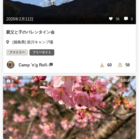
2026年2月11日
35
0
親父と子のバレンタイン会
[徳島県] 前川キャンプ場
ファミリー
フリーサイト
Camp 'n'g Roll♪🏁
60
58
2月18日
9