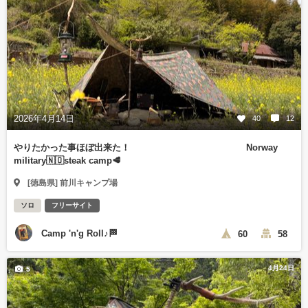
2026年4月14日
40
12
やりたかった事ほぼ出来た！ Norway
military🇳🇴steak camp🥩
[徳島県] 前川キャンプ場
ソロ
フリーサイト
Camp 'n'g Roll♪🏁
60
58
4月24日
5