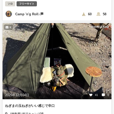
ソロ
フリーサイト
Camp 'n'g Roll♪🏁
60
58
2025年12月4日
6
2025年12月04日
41
0
ねぎまの玉ねぎがいい感じで辛口