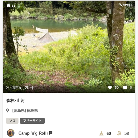
5月20日
11
2026年5月20日
50
0
森林×山河
[徳島県] 徳島県
ソロ
フリーサイト
Camp 'n'g Roll♪🏁
60
58