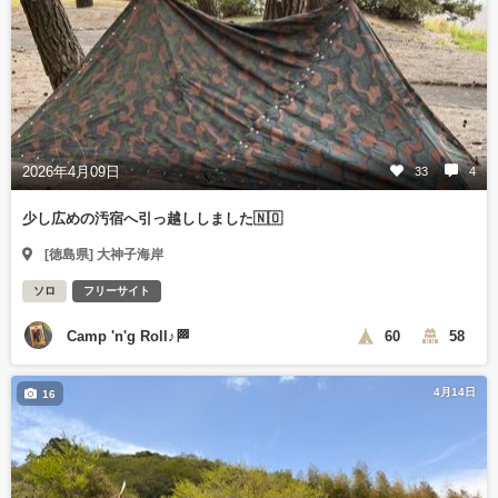
2026年4月09日
33
4
少し広めの汚宿へ引っ越ししました🇳🇴
[徳島県] 大神子海岸
ソロ
フリーサイト
Camp 'n'g Roll♪🏁
60
58
4月14日
16