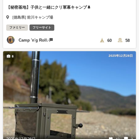
【秘密基地】子供と一緒にクリ軍幕キャンプ🌲
[徳島県] 前川キャンプ場
ファミリー
フリーサイト
Camp 'n'g Roll♪🏁
60
58
2025年12月28日
8
42
2