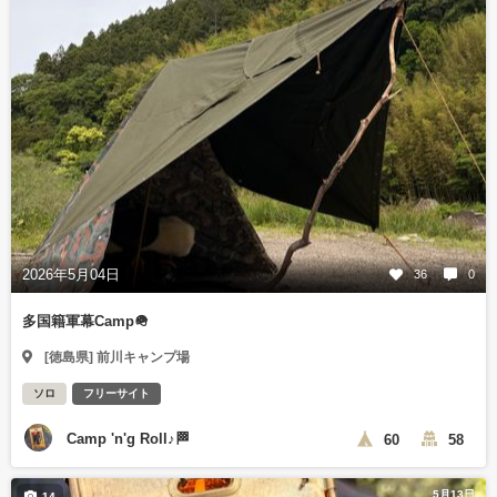
2026年5月04日
36
0
多国籍軍幕Camp🪖
[徳島県] 前川キャンプ場
ソロ
フリーサイト
Camp 'n'g Roll♪🏁
60
58
5月13日
14