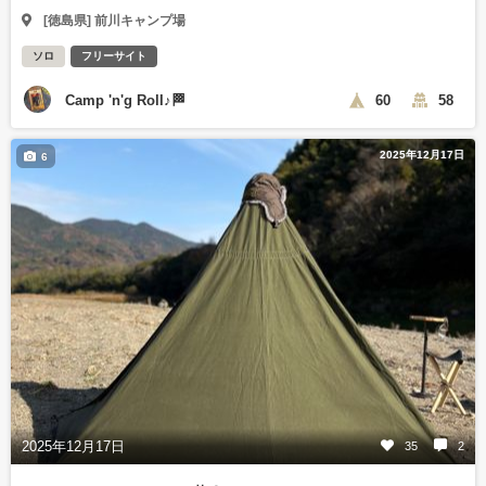
[徳島県] 前川キャンプ場
ソロ
フリーサイト
Camp 'n'g Roll♪🏁
60
58
2025年12月17日
6
2025年12月17日
35
2