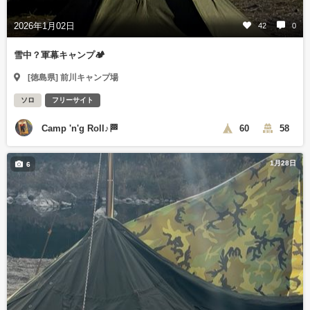
2026年1月02日
42
0
雪中？軍幕キャンプ🏕️
[徳島県] 前川キャンプ場
ソロ
フリーサイト
Camp 'n'g Roll♪🏁
60
58
1月28日
6