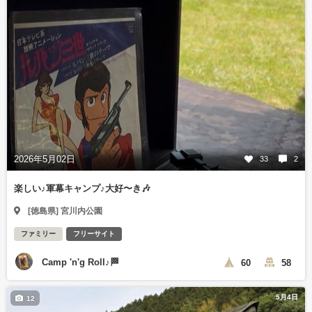
2026年5月02日
33
2
楽しい♪軍幕キャンプ♪大好〜き🎶
[徳島県] 宮川内公園
ファミリー
フリーサイト
Camp 'n'g Roll♪🏁
60
58
5月4日
12