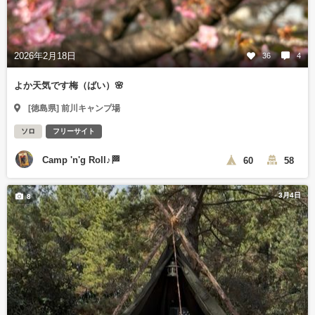
2026年2月18日
36
4
よか天気です梅（ばい）🌸
[徳島県] 前川キャンプ場
ソロ
フリーサイト
Camp 'n'g Roll♪🏁
60
58
3月4日
8