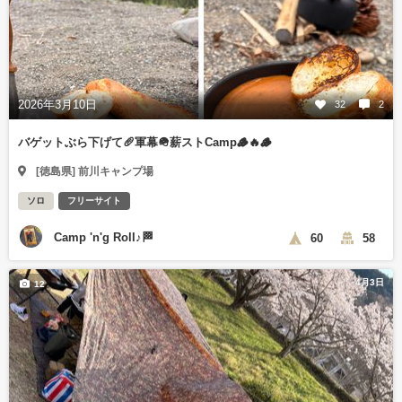
2026年3月10日
32
2
バゲットぶら下げて🥖軍幕🪖薪ストCamp🪵🔥🪵
[徳島県] 前川キャンプ場
ソロ
フリーサイト
Camp 'n'g Roll♪🏁
60
58
4月3日
12