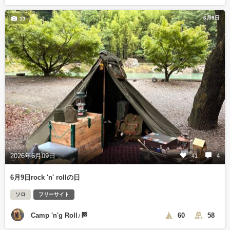
6月9日
13
2026年6月09日
41
4
6月9日rock 'n' rollの日
ソロ
フリーサイト
Camp 'n'g Roll♪🏁
60
58