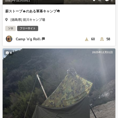
2025年12月28日
薪ストーブ🔥のある軍幕キャンプ🪖
[徳島県] 前川キャンプ場
ソロ
フリーサイト
Camp 'n'g Roll♪🏁
60
58
2025年12月31日
8