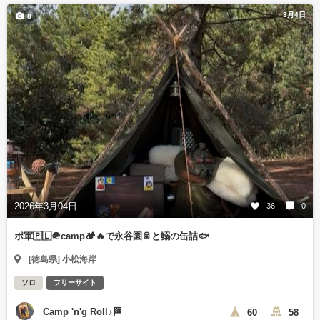
3月4日
8
2026年3月04日
36
0
ポ軍🇵🇱🪖camp🏕️🔥で永谷園🥫と鰯の缶詰🐟
[徳島県] 小松海岸
ソロ
フリーサイト
Camp 'n'g Roll♪🏁
60
58