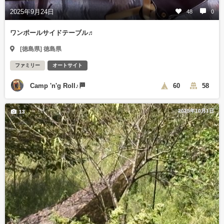
2025年9月24日
48
0
ワンポールサイドテーブル♬
[徳島県] 徳島県
ファミリー
オートサイト
Camp 'n'g Roll♪🏁
60
58
2025年10月1日
13