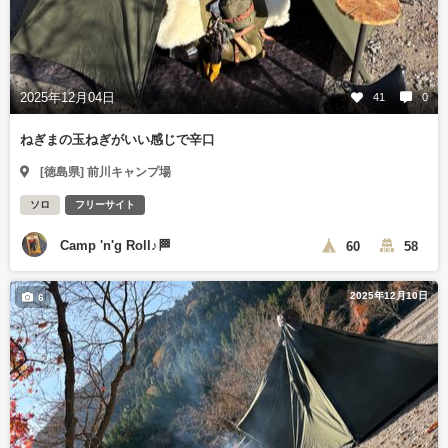
2025年12月04日
41
0
ねぎまの玉ねぎがいい感じで辛口
[徳島県] 前川キャンプ場
ソロ
フリーサイト
Camp 'n'g Roll♪🏁
60
58
2025年12月10日
6