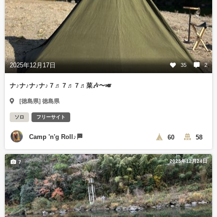
2025年12月17日
35
2
ナ♪ナ♪ナ♪ナ♪７♬７♬７♬菜🎶〜🎺
[徳島県] 徳島県
ソロ
フリーサイト
Camp 'n'g Roll♪🏁
60
58
2025年12月24日
7