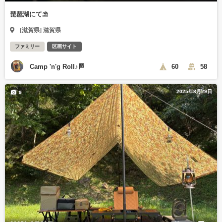
琵琶湖にて⛱️
[滋賀県] 滋賀県
ファミリー
区画サイト
Camp 'n'g Roll♪🏁
60
58
2025年8月29日
9