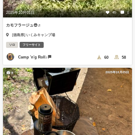
2025年10月01日
45
0
カモフラージュ😎♬
[徳島県] いくみキャンプ場
ソロ
フリーサイト
Camp 'n'g Roll♪🏁
60
58
2025年10月25日
8