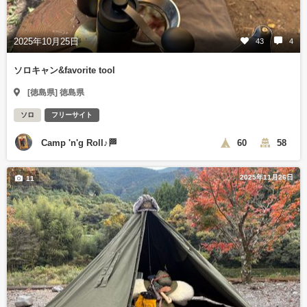
2025年10月25日
43
4
ソロキャン&favorite tool
[徳島県] 徳島県
ソロ
フリーサイト
Camp 'n'g Roll♪🏁
60
58
2025年11月26日
11