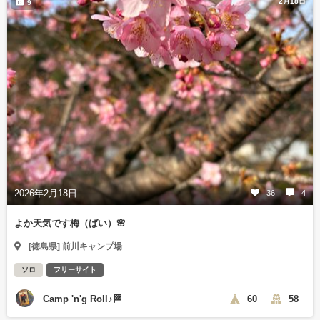
2月18日
9
2026年2月18日
36
4
よか天気です梅（ばい）🌸
[徳島県] 前川キャンプ場
ソロ
フリーサイト
Camp 'n'g Roll♪🏁
60
58