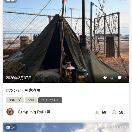
2026年2月07日
37
2
ポツンと一軒家⛺️🪖
グループ
ソロ
フリーサイト
Camp 'n'g Roll♪🏁
60
58
2月11日
14