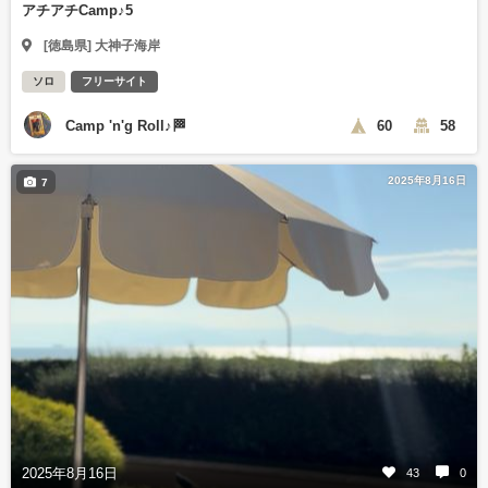
アチアチCamp♪5
[徳島県] 大神子海岸
ソロ
フリーサイト
Camp 'n'g Roll♪🏁
60
58
2025年8月16日
7
2025年8月16日
43
0