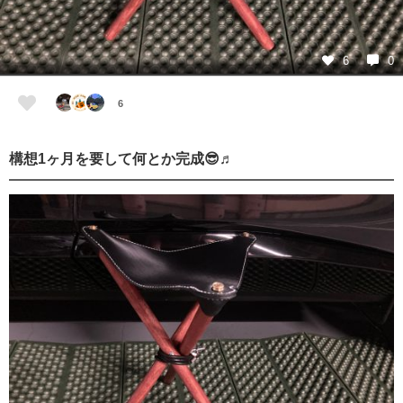
6
0
6
構想1ヶ月を要して何とか完成😎♬