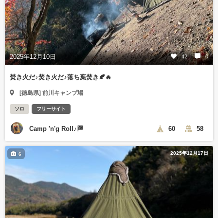
2025年12月10日
42
0
焚き火だ♪焚き火だ♪落ち葉焚き🍂🔥
[徳島県] 前川キャンプ場
ソロ
フリーサイト
Camp 'n'g Roll♪🏁
60
58
2025年12月17日
6