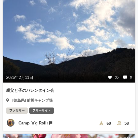
2026年2月11日
35
0
親父と子のバレンタイン会
[徳島県] 前川キャンプ場
ファミリー
フリーサイト
Camp 'n'g Roll♪🏁
60
58