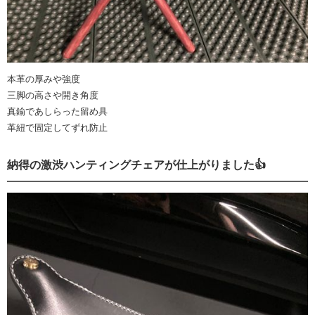
本革の厚みや強度
三脚の高さや開き角度
真鍮であしらった留め具
革紐で固定してずれ防止
納得の激渋ハンティングチェアが仕上がりました👍