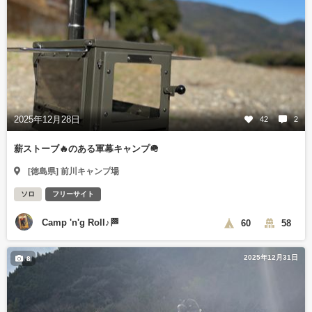
2025年12月28日
42
2
薪ストーブ🔥のある軍幕キャンプ🪖
[徳島県] 前川キャンプ場
ソロ
フリーサイト
Camp 'n'g Roll♪🏁
60
58
2025年12月31日
8