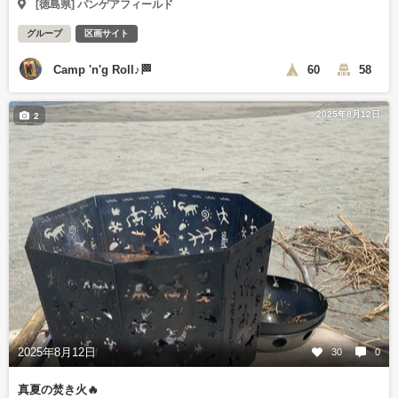
[徳島県] パンゲアフィールド
グループ
区画サイト
Camp 'n'g Roll♪🏁
60
58
2025年8月12日
2
2025年8月12日
30
0
真夏の焚き火🔥