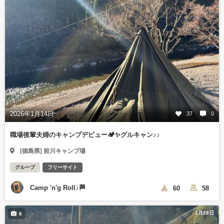
2026年1月14日
37
0
職場後輩夫婦のキャンプデビュー🏕️✨グルキャン♪♪
[徳島県] 前川キャンプ場
グループ
フリーサイト
Camp 'n'g Roll♪🏁
60
58
1月28日
6