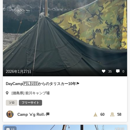
2026年1月27日
35
0
DayCamp🇵🇱🇺🇸からのタリスカー10年🏴󠁧󠁢󠁳󠁣󠁴󠁿
[徳島県] 前川キャンプ場
ソロ
フリーサイト
Camp 'n'g Roll♪🏁
60
58
2月9日
12