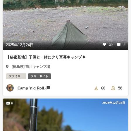
2025年12月24日
39
2
【秘密基地】子供と一緒にクリ軍幕キャンプ🌲
[徳島県] 前川キャンプ場
ファミリー
フリーサイト
Camp 'n'g Roll♪🏁
60
58
2025年12月28日
8