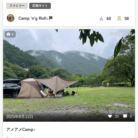
ファミリー
区画サイト
Camp 'n'g Roll♪🏁
60
58
2025年8月11日
6
2025年8月11日
33
0
アメアメCamp♪