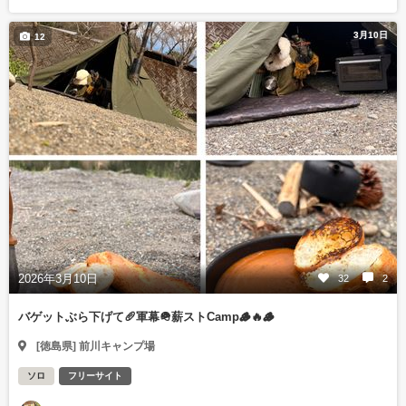
3月10日
12
2026年3月10日
32
2
バゲットぶら下げて🥖軍幕🪖薪ストCamp🪵🔥🪵
[徳島県] 前川キャンプ場
ソロ
フリーサイト