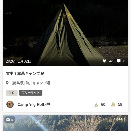
2026年1月02日
42
0
雪中？軍幕キャンプ🏕️
[徳島県] 前川キャンプ場
ソロ
フリーサイト
Camp 'n'g Roll♪🏁
60
58
1月14日
4