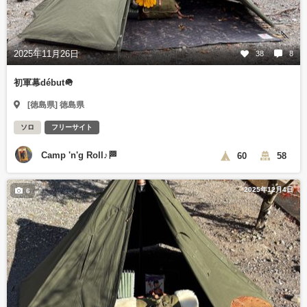
2025年11月26日
38
8
初軍幕début🪖
[徳島県] 徳島県
ソロ
フリーサイト
Camp 'n'g Roll♪🏁
60
58
2025年12月4日
6