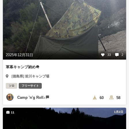
2025年12月31日
33
2
軍幕キャンプ納め🪖
[徳島県] 前川キャンプ場
ソロ
フリーサイト
Camp 'n'g Roll♪🏁
60
58
1月2日
11