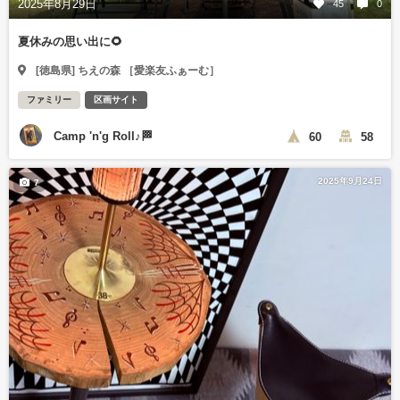
2025年8月29日
45
0
夏休みの思い出に🌻
[徳島県] ちえの森 ［愛楽友ふぁーむ］
ファミリー
区画サイト
Camp 'n'g Roll♪🏁
60
58
2025年9月24日
7