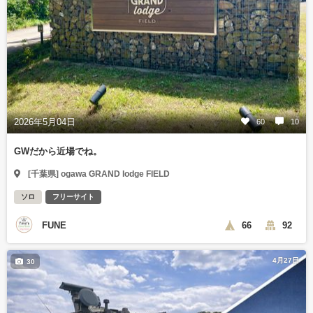
2026年5月04日
60
10
GWだから近場でね。
[千葉県] ogawa GRAND lodge FIELD
ソロ
フリーサイト
FUNE
66
92
4月27日
30