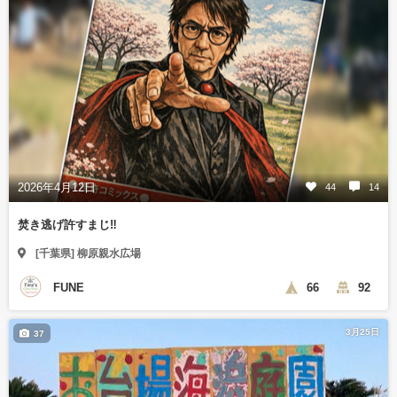
2026年4月12日
44
14
焚き逃げ許すまじ‼︎
[千葉県] 柳原親水広場
FUNE
66
92
3月25日
37