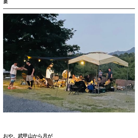
宴
おや、武甲山から月が