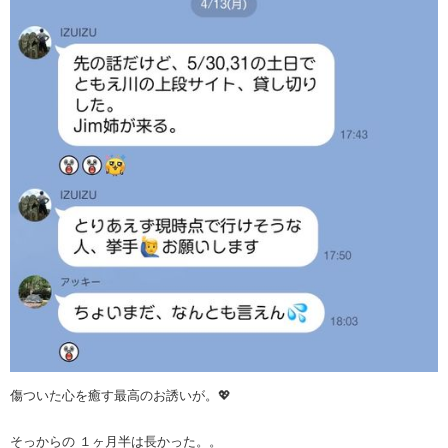
傷ついた心を癒す最高のお誘いが。💖
そっからの １ヶ月半は長かった。。