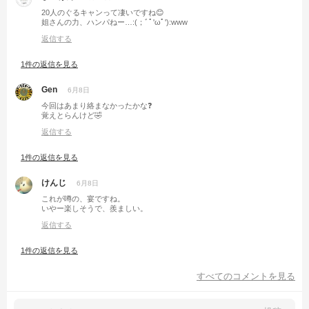
20人のぐるキャンって凄いですね😊
姐さんの力、ハンパねー…:(；ﾞﾟ'ωﾟ'):www
返信する
1件の返信を見る
Gen
6月8日
今回はあまり絡まなかったかな❓
覚えとらんけど🤣
返信する
1件の返信を見る
けんじ
6月8日
これが噂の、宴ですね。
いやー楽しそうで、羨ましい。
返信する
1件の返信を見る
すべてのコメントを見る