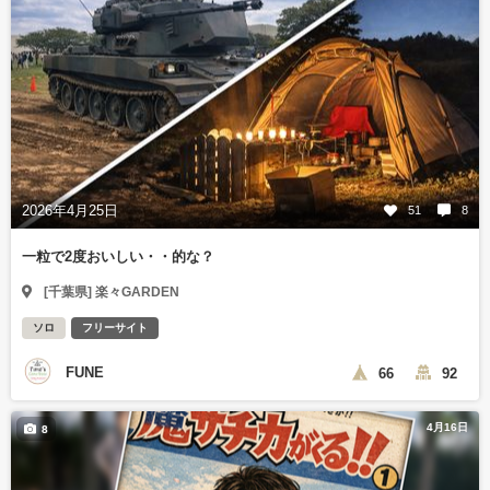
2026年4月25日
51
8
一粒で2度おいしい・・的な？
[千葉県] 楽々GARDEN
ソロ
フリーサイト
FUNE
66
92
4月16日
8