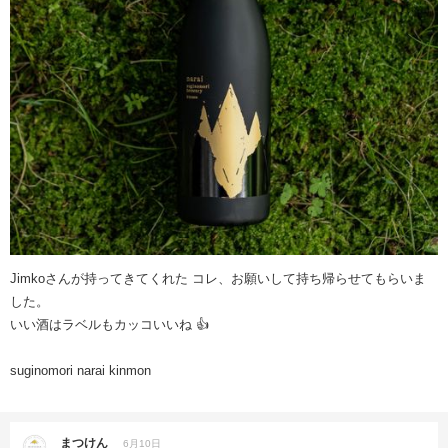
Jimkoさんが持ってきてくれた コレ、お願いして持ち帰らせてもらいま
した。
いい酒はラベルもカッコいいね 👍
suginomori narai kinmon
まつけん
6月10日