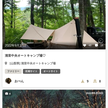
2022年9月17日
48
18
清里中央オートキャンプ場♡
[山梨県] 清里中央オートキャンプ場
ファミリー
区画サイト
オートサイト
おぺん
9
8
2022年5月19日
4