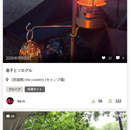
2026年8月03日
12
0
息子とソログル
[茨城県] the country (キャンプ場)
グループ
区画サイト
ke-n
66
122
15時間前
23