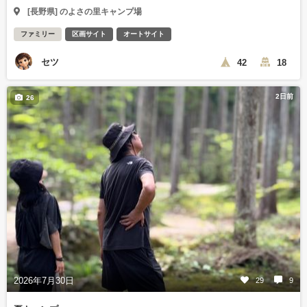
[長野県] のよさの里キャンプ場
ファミリー
区画サイト
オートサイト
セツ
42
18
2日前
26
2026年7月30日
29
9