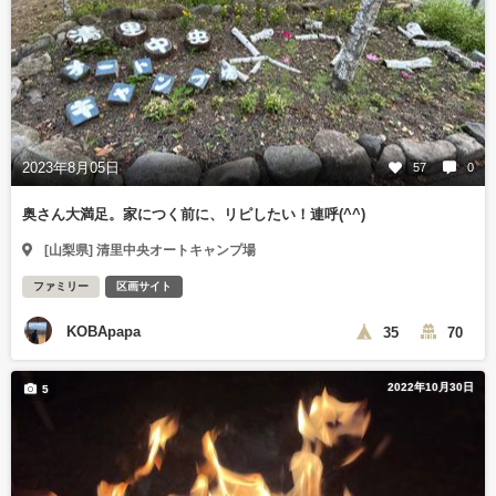
2023年8月05日
57
0
奥さん大満足。家につく前に、リピしたい！連呼(^^)
[山梨県] 清里中央オートキャンプ場
ファミリー
区画サイト
KOBApapa
35
70
2022年10月30日
5