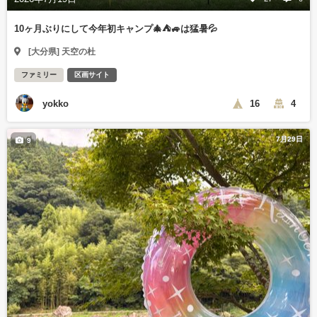
10ヶ月ぶりにして今年初キャンプ🎄⛺🚙は猛暑💦
[大分県] 天空の杜
ファミリー
区画サイト
yokko
16
4
7月29日
9