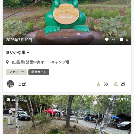
2025年7月19日
36
0
爽やかな風〜
[山梨県] 清里中央オートキャンプ場
ファミリー
区画サイト
こば
38
25
2023年8月7日
14