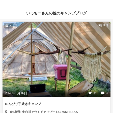
いっちーさんの他のキャンプブログ
5月27日
7
2026年5月16日
26
6
のんびり手抜きキャンプ
[岐阜県] 東白川アウトドアリゾートGRANPEAKS