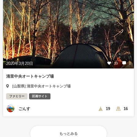
2020年3月20日
33
0
清里中央オートキャンプ場
[山梨県] 清里中央オートキャンプ場
ファミリー
区画サイト
ごんす
19
16
もっとみる