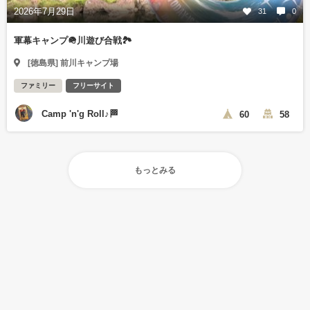
2026年7月29日
31
0
軍幕キャンプ🪖川遊び合戦🏞️
[徳島県] 前川キャンプ場
ファミリー
フリーサイト
Camp 'n'g Roll♪🏁
60
58
もっとみる