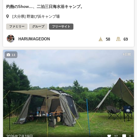
灼熱のShow…、二泊三日海水浴キャンプ。
[大分県] 野遊び浜キャンプ場
ファミリー
グループ
フリーサイト
HARUMAGEDON
58
69
6日前
13
2026年7月19日
27
0