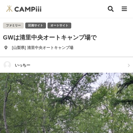
ファミリー
区画サイト
オートサイト
GWは清里中央オートキャンプ場で
[山梨県] 清里中央オートキャンプ場
いっちー
5月27日