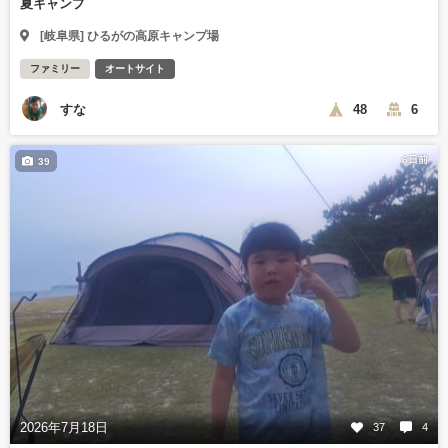
夏キャンプ
[岐阜県] ひるがの高原キャンプ場
ファミリー
オートサイト
すな
48
6
6日前
39
2026年7月18日
37
4