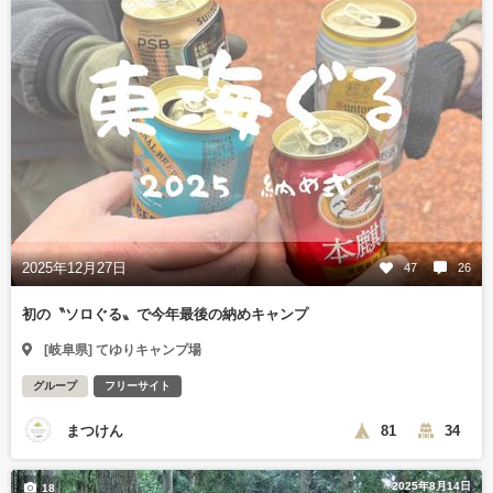
2025年12月27日
47
26
初の〝ソロぐる〟で今年最後の納めキャンプ
[岐阜県] てゆりキャンプ場
グループ
フリーサイト
まつけん
81
34
2025年8月14日
18