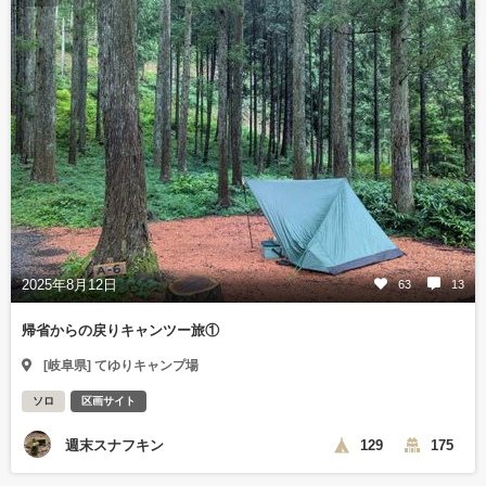
2025年8月12日
63
13
帰省からの戻りキャンツー旅①
[岐阜県] てゆりキャンプ場
ソロ
区画サイト
週末スナフキン
129
175