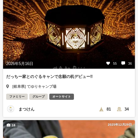
2026年5月16日
55
36
だっちー家とのぐるキャンで念願の机デビュー‼︎
[岐阜県] てゆりキャンプ場
ファミリー
グループ
オートサイト
まつけん
81
34
2025年12月29日
18