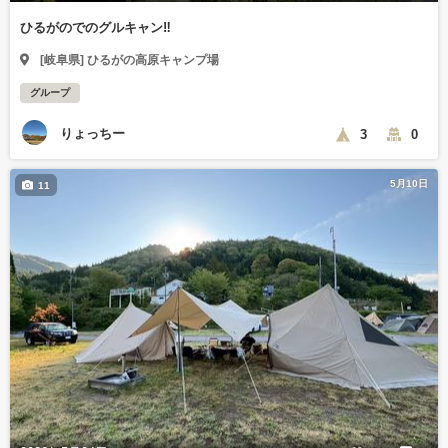
ひるがのでのグルキャン‼️
[岐阜県] ひるがの高原キャンプ場
グループ
りょっちー
3
0
5月10日
11