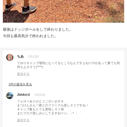
最後はドッジボールをして終わりました。
今回も最高気分で終われました。
ちあ
5月23日
てゆりキャンプ場気になってるところなんですよね〜川があって夏でも気
持ちよさそう(*^^*)
返信する
1件の返信を見る
Jimko☆
5月20日
フォローありがとうございます☺️
まつけんさん一家とのファミグル楽しそうですね！
キャンプ飯もとても美味しそう😋
またブログ楽しみにしてますね〜☆。.:＊・゜
返信する