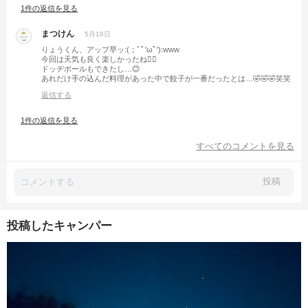
1件の返信を見る
まつけん
5月18日
りょうくん、アップ早ッ:(；ﾞﾟ'ωﾟ'):www
今回は天気も良く楽しかったね🙋‍♂️
ドッヂボールもできたし…😊
あれだけ手の込んだ料理があった中で餃子が一番だったとは…🤣🤣🤣笑笑
返信する
1件の返信を見る
すべてのコメントを見る
投稿
投稿したキャンパー