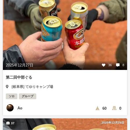
2025年12月27日
36
8
第二回中部ぐる
[岐阜県] てゆりキャンプ場
ソロ
グループ
Ao
60
0
2025年12月29日
37