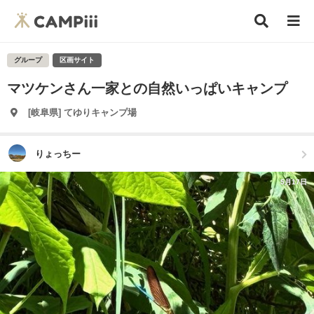
グループ
区画サイト
マツケンさん一家との自然いっぱいキャンプ
[岐阜県] てゆりキャンプ場
りょっちー
5月17日