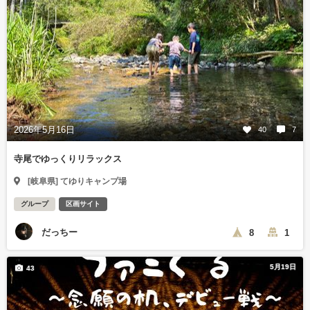
2026年5月16日
40
7
寺尾でゆっくりリラックス
[岐阜県] てゆりキャンプ場
グループ
区画サイト
だっちー
8
1
5月19日
43