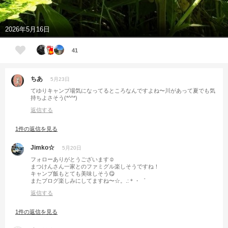
2026年5月16日
41
ちあ
5月23日
てゆりキャンプ場気になってるところなんですよね〜川があって夏でも気
持ちよさそう(*^^*)
返信する
1件の返信を見る
Jimko☆
5月20日
フォローありがとうございます☺️
まつけんさん一家とのファミグル楽しそうですね！
キャンプ飯もとても美味しそう😋
またブログ楽しみにしてますね〜☆。.:＊・゜
返信する
1件の返信を見る