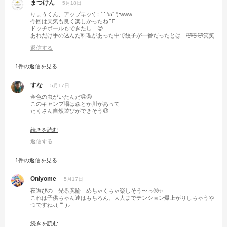
まつけん
5月18日
りょうくん、アップ早ッ:(；ﾞﾟ'ωﾟ'):www
今回は天気も良く楽しかったね🙋‍♂️
ドッヂボールもできたし…😊
あれだけ手の込んだ料理があった中で餃子が一番だったとは…🤣🤣🤣笑笑
返信する
1件の返信を見る
すな
5月17日
金色の虫がいたんだ🤩🤩
このキャンプ場は森とか川があって
たくさん自然遊びができそう😆
今回のキャンプは晴れてよかったね😆
続きを読む
返信する
1件の返信を見る
Oniyome
5月17日
夜遊びの「光る腕輪」めちゃくちゃ楽しそう〜っ🥺✨
これは子供ちゃん達はもちろん、大人までテンション爆上がりしちゃうや
つですね⸜(˙꒳˙)⸝
えっでも待って…！？
続きを読む
このイリュージョンのタネ明かし気になりすぎます〜🫣✨