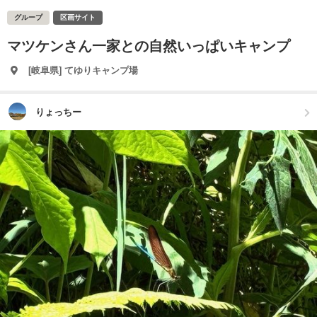
グループ
区画サイト
マツケンさん一家との自然いっぱいキャンプ
[岐阜県] てゆりキャンプ場
りょっちー