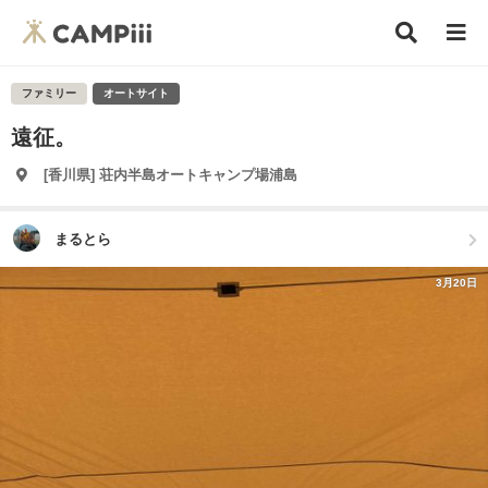
ファミリー
オートサイト
遠征。
[香川県] 荘内半島オートキャンプ場浦島
まるとら
3月20日