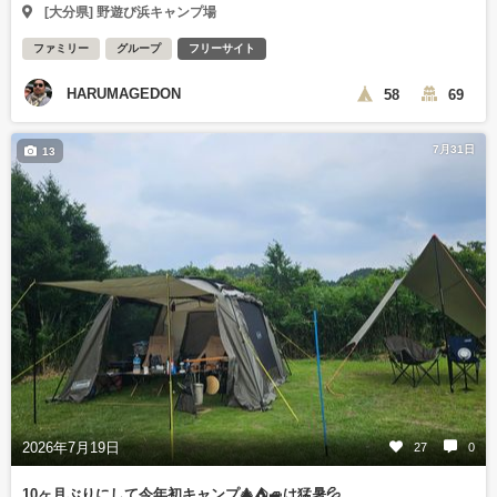
[大分県] 野遊び浜キャンプ場
ファミリー
グループ
フリーサイト
HARUMAGEDON
58
69
7月31日
13
2026年7月19日
27
0
10ヶ月ぶりにして今年初キャンプ🎄⛺🚙は猛暑💦