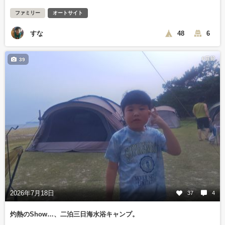
ファミリー
オートサイト
すな
48
6
6日前
39
2026年7月18日
37
4
灼熱のShow…、二泊三日海水浴キャンプ。