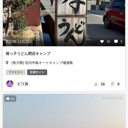
2023年12月23日
16
0
根っ子うどん閉店キャンプ
[香川県] 荘内半島オートキャンプ場浦島
ファミリー
区画サイト
ビリ吉
16
0
2024年2月11日
11