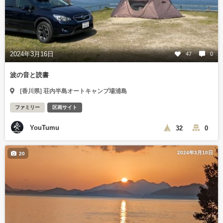
2024年3月16日
47
0
波の音と読書
[香川県] 荘内半島オートキャンプ場浦島
ファミリー
区画サイト
YouTumu
32
0
2024年3月10日
20