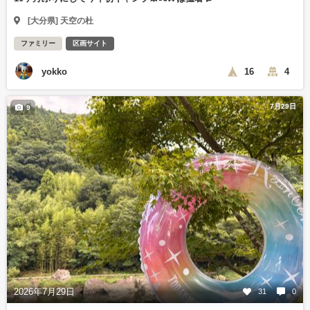
[大分県] 天空の杜
ファミリー
区画サイト
yokko
16
4
7月29日
9
2026年7月29日
31
0