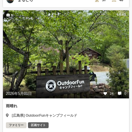
5月4日
5
2026年5月01日
24
0
雨晴れ
[広島県] OutdoorFunキャンプフィールド
ファミリー
区画サイト