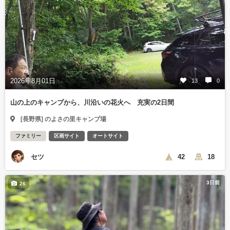
2026年8月01日
13
0
山の上のキャンプから、川沿いの花火へ 充実の2日間
[長野県] のよさの里キャンプ場
ファミリー
区画サイト
オートサイト
セツ
42
18
3日前
26