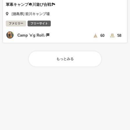
軍幕キャンプ🪖川遊び合戦🏞️
[徳島県] 前川キャンプ場
ファミリー
フリーサイト
Camp 'n'g Roll♪🏁
60
58
もっとみる