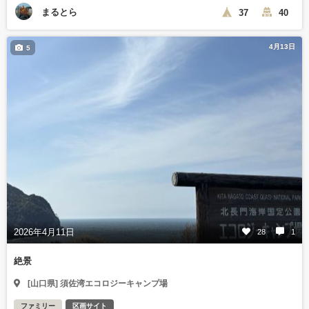
まるとら
37
40
4月13日
5
2026年4月11日
28
1
絶景
[山口県] 須佐湾エコロジーキャンプ場
ファミリー
区画サイト