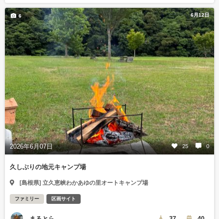
6月12日
6
2026年6月07日
25
0
久しぶりの地元キャンプ場
[島根県] 立久恵峡わかあゆの里オートキャンプ場
ファミリー
区画サイト
まるとら
37
40