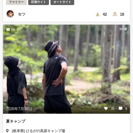
ファミリー
区画サイト
オートサイト
セツ
42
18
3日前
26
2026年7月30日
30
9
夏キャンプ
[岐阜県] ひるがの高原キャンプ場