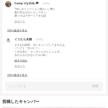
Camp 'n'g Roll♪🏁
3月6日
TMレボリューション懐かしい😎♬
髪の毛なびかしたいです♪♪
豚バラはデザートですね🐷
返信する
1件の返信を見る
ぐうたら夫婦
3月5日
さすがは師匠、渋いキャンプしてますなぁ
･:*:･(*´ｴ｀*)ｳｯﾄﾘ･:*:･
くゆる炎に、セッタ☆とのらじょんず。
合わんわけがない(*-ω-)👍✨️
サバティカルの横で鯖を焼いてた人と同一人物ですか🤔
続きを読む
返信する
1件の返信を見る
投稿
投稿したキャンパー