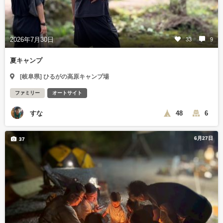
2026年7月30日
33
9
夏キャンプ
[岐阜県] ひるがの高原キャンプ場
ファミリー
オートサイト
すな
48
6
6月27日
37