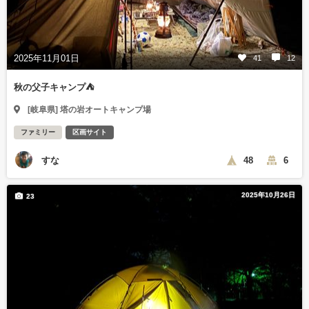
2025年11月01日
41
12
秋の父子キャンプ⛺️
[岐阜県] 塔の岩オートキャンプ場
ファミリー
区画サイト
すな
48
6
2025年10月26日
23