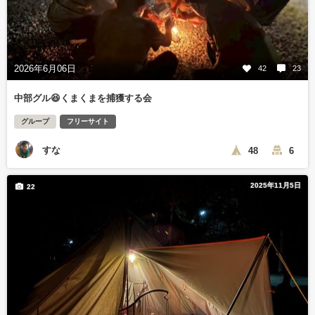
2026年6月06日
42
23
中部グル😆くまくまを捕獲する会
グループ
フリーサイト
すな
48
6
2025年11月5日
22