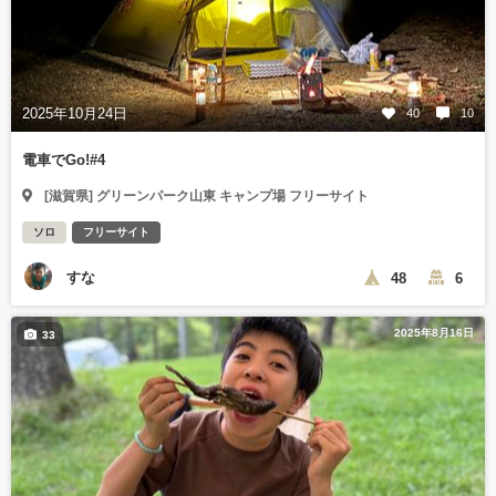
2025年10月24日
40
10
電車でGo!#4
[滋賀県] グリーンパーク山東 キャンプ場 フリーサイト
ソロ
フリーサイト
すな
48
6
2025年8月16日
33