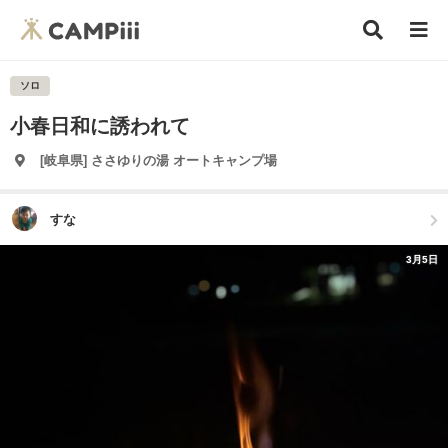
ソロ
小春日和に誘われて
[岐阜県] ささゆりの湯 オートキャンプ場
すな
3月5日