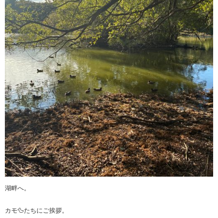
湖畔へ。
カモ🦆たちにご挨拶。