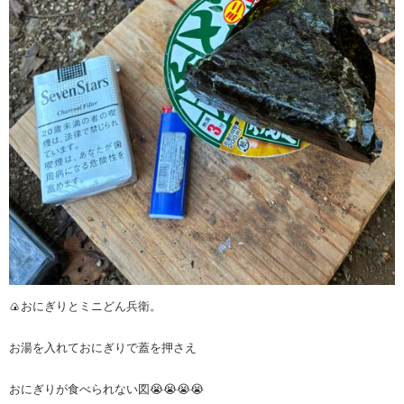
🍙おにぎりとミニどん兵衛。
お湯を入れておにぎりで蓋を押さえ
おにぎりが食べられない図😭😭😭😭