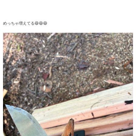
めっちゃ増えてる😆😆😆