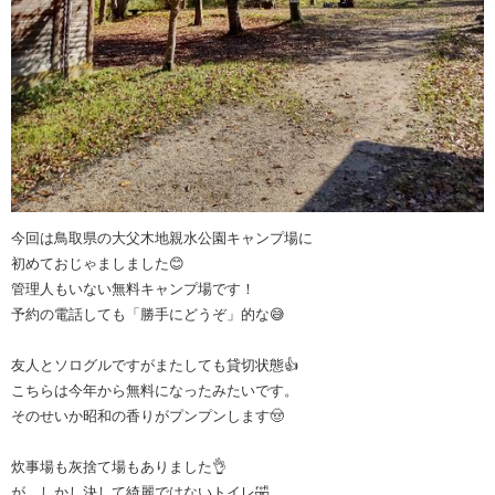
今回は鳥取県の大父木地親水公園キャンプ場に
初めておじゃましました😊
管理人もいない無料キャンプ場です！
予約の電話しても「勝手にどうぞ」的な😅
友人とソログルですがまたしても貸切状態👍
こちらは今年から無料になったみたいです。
そのせいか昭和の香りがプンプンします🤠
炊事場も灰捨て場もありました👌
が、しかし決して綺麗ではないトイレ🤣