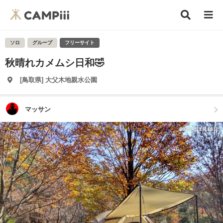
ソロ
グループ
フリーサイト
秋晴れカメムシ日和🤣
[鳥取県] 大父木地親水公園
マッサン
2025年11月18日