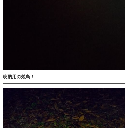
晩酌用の焼鳥！