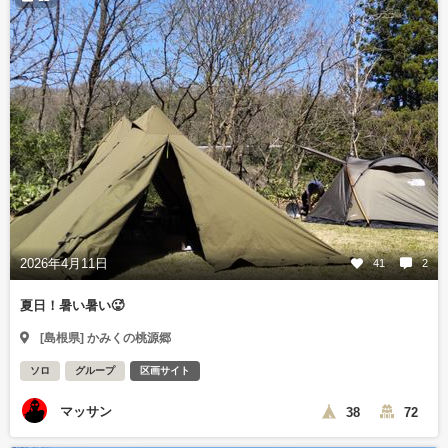
2026年4月11日
41
2
夏日！暑い暑い🥵
[島根県] かみくの桃源郷
ソロ
グループ
区画サイト
マッサン
38
72