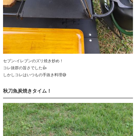
セブン-イレブンのズリ焼き炒め！
コレ抜群の旨さでした👍
しかしコレはいつもの手抜き料理😅
秋刀魚炭焼きタイム！