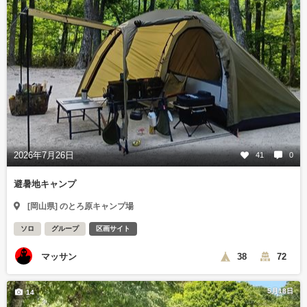
2026年7月26日
41
0
避暑地キャンプ
[岡山県] のとろ原キャンプ場
ソロ
グループ
区画サイト
マッサン
38
72
5月18日
14