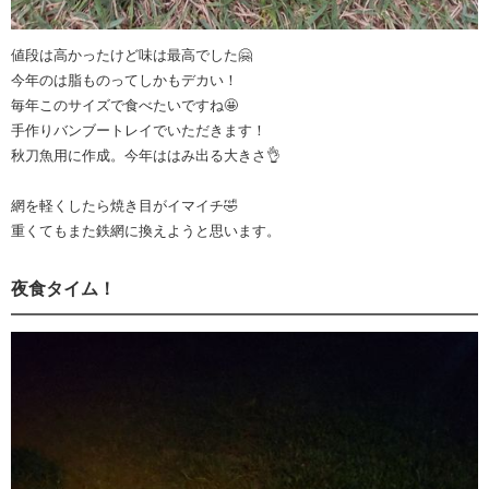
値段は高かったけど味は最高でした🤗
今年のは脂ものってしかもデカい！
毎年このサイズで食べたいですね🤩
手作りバンブートレイでいただきます！
秋刀魚用に作成。今年ははみ出る大きさ👌
網を軽くしたら焼き目がイマイチ🤣
重くてもまた鉄網に換えようと思います。
夜食タイム！