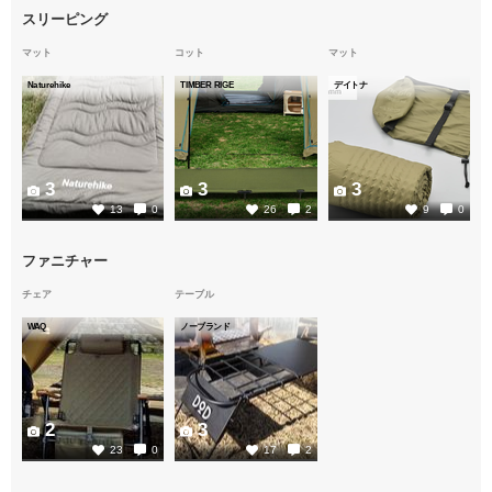
スリーピング
マット
コット
マット
Naturehike
TIMBER RIGE
デイトナ
3
3
3
13
0
26
2
9
0
ファニチャー
チェア
テーブル
WAQ
ノーブランド
2
3
23
0
17
2