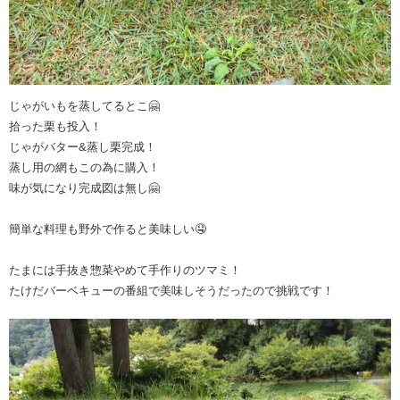
じゃがいもを蒸してるとこ🤗
拾った栗も投入！
じゃがバター&蒸し栗完成！
蒸し用の網もこの為に購入！
味が気になり完成図は無し🤗
簡単な料理も野外で作ると美味しい🤤
たまには手抜き惣菜やめて手作りのツマミ！
たけだバーベキューの番組で美味しそうだったので挑戦です！