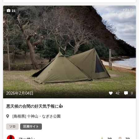
2月6日
21
2026年2月04日
42
0
悪天候の合間の好天気予報に👍
[島根県] 十神山・なぎさ公園
ソロ
区画サイト