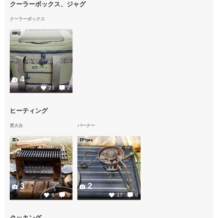
クーラーボックス、ジャグ
クーラーボックス
WAQ
4
23
2
ヒーティング
焚火台
バーナー
笑's
EPIgas
3
2
6
0
17
0
クッキング