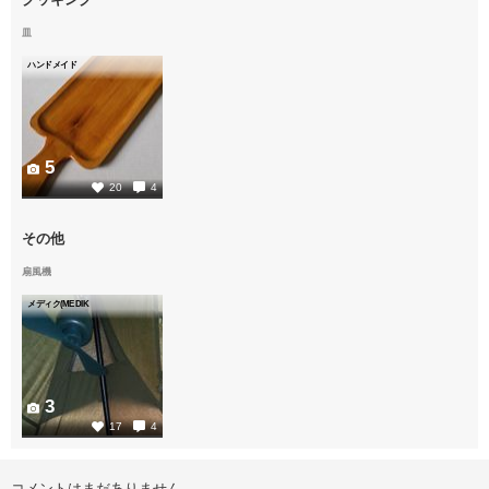
皿
ハンドメイド
5
20
4
その他
扇風機
メディク(MEDIK
3
17
4
コメントはまだありません