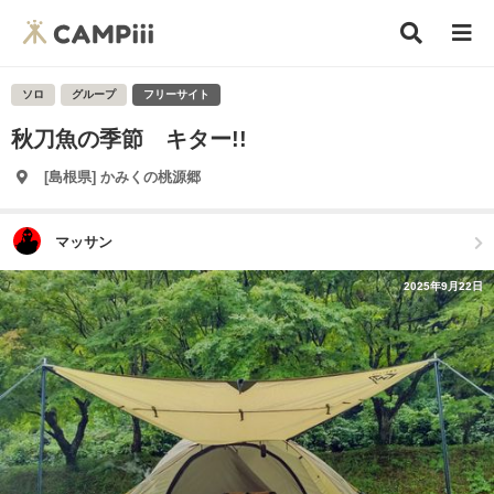
ソロ
グループ
フリーサイト
秋刀魚の季節 キター!!
[島根県] かみくの桃源郷
マッサン
2025年9月22日