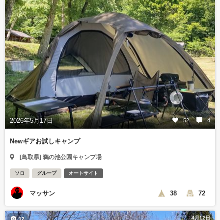
2026年5月17日
52
4
Newギアお試しキャンプ
[鳥取県] 鵜の池公園キャンプ場
ソロ
グループ
オートサイト
マッサン
38
72
4月12日
12