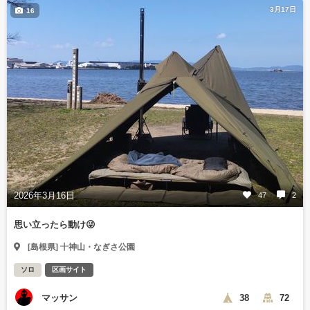
3月17日
16
2026年3月16日
47
2
思い立ったら動け😜
[島根県] 十神山・なぎさ公園
ソロ
区画サイト
マッサン
38
72