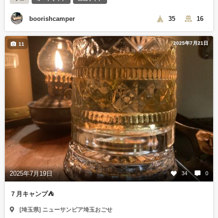
boorishcamper
35
16
2025年7月21日
11
2025年7月19日
34
0
７月キャンプ⛺️
[埼玉県] ニューサンピア埼玉おごせ