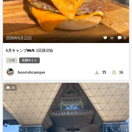
2026年6月12日
38
0
6月キャンプ🚌⛺️ 1日目/2泊
ソロ
区画サイト
boorishcamper
35
16
5月14日
10