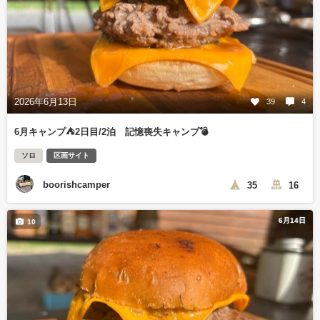
2026年6月13日
39
4
6月キャンプ⛺️2日目/2泊 記憶喪失キャンプ💣
ソロ
区画サイト
boorishcamper
35
16
6月14日
10