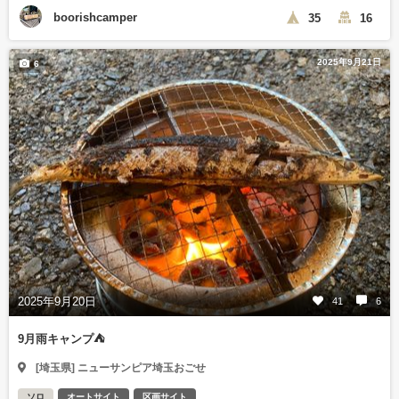
boorishcamper
35
16
2025年9月21日
6
2025年9月20日
41
6
9月雨キャンプ⛺️
[埼玉県] ニューサンピア埼玉おごせ
ソロ
オートサイト
区画サイト