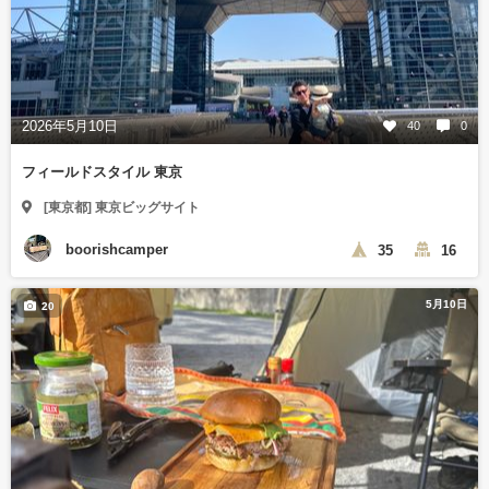
2026年5月10日
40
0
フィールドスタイル 東京
[東京都] 東京ビッグサイト
boorishcamper
35
16
5月10日
20