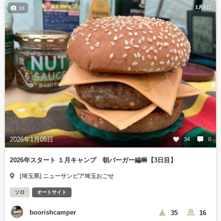
1月5日
10
2026年1月05日
34
0
2026年スタート １月キャンプ 朝バーガー編🍔【3日目】
[埼玉県] ニューサンピア埼玉おごせ
ソロ
オートサイト
boorishcamper
35
16