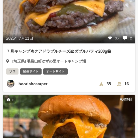
2026年7月11日
35
2
７月キャンプ⛺️クアドラプルチーズ🧀ダブルパティ200g🍔
[埼玉県] 毛呂山町ゆずの里オートキャンプ場
ソロ
区画サイト
オートサイト
boorishcamper
35
16
6月20日
9