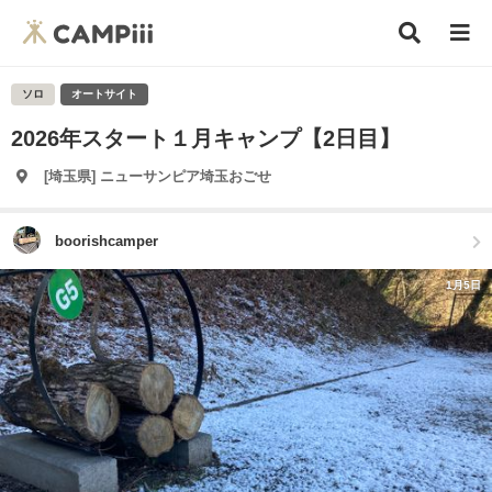
ソロ
オートサイト
2026年スタート１月キャンプ【2日目】
[埼玉県] ニューサンピア埼玉おごせ
boorishcamper
1月5日