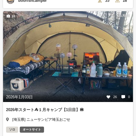
boorishcamper
35
16
1月5日
10
2026年1月03日
26
0
2026年スタート⛺️１月キャンプ【1日目】🍔
[埼玉県] ニューサンピア埼玉おごせ
ソロ
オートサイト