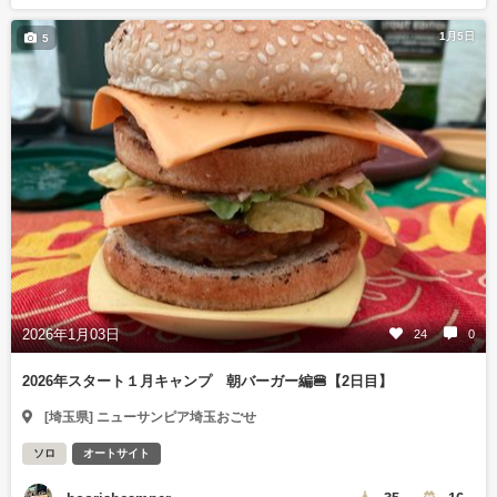
1月5日
5
2026年1月03日
24
0
2026年スタート１月キャンプ 朝バーガー編🍔【2日目】
[埼玉県] ニューサンピア埼玉おごせ
ソロ
オートサイト