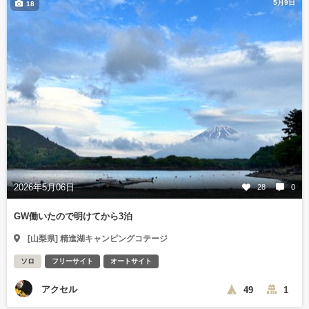
5月9日
18
2026年5月06日
28
0
GW働いたので明けてから3泊
[山梨県] 精進湖キャンピングコテージ
ソロ
フリーサイト
オートサイト
アクセル
49
1