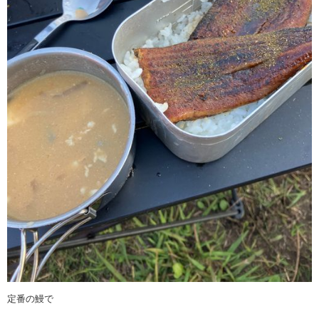
定番の鰻で