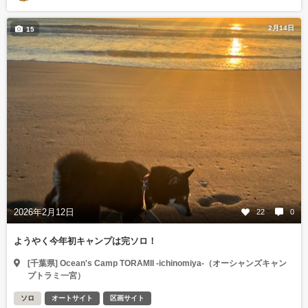
2月14日
15
2026年2月12日
22
0
ようやく今年初キャンプは完ソロ！
[千葉県] Ocean's Camp TORAMII -ichinomiya-（オーシャンズキャン
プトラミ一宮）
ソロ
オートサイト
区画サイト