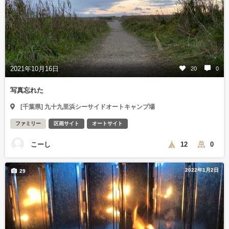
2021年10月16日
20
0
写真忘れた
[千葉県] 九十九里浜シーサイドオートキャンプ場
ファミリー
区画サイト
オートサイト
こーし
12
0
2022年1月2日
29