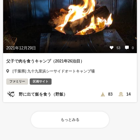
2021年12月29日
53
0
父子で肉を食うキャンプ（2021年26泊目）
[千葉県] 九十九里浜シーサイドオートキャンプ場
ファミリー
区画サイト
野に出て飯を食う（野飯）
83
14
もっとみる