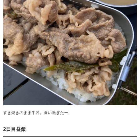
すき焼きのまま牛丼。食い過ぎたー。
2日目昼飯