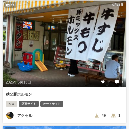
6月14日
13
2026年6月13日
21
1
秩父豚ホルモン
ソロ
区画サイト
オートサイト
アクセル
49
1