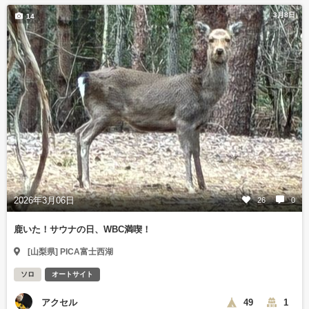
3月8日
14
2026年3月06日
26
0
鹿いた！サウナの日、WBC満喫！
[山梨県] PICA富士西湖
ソロ
オートサイト
アクセル
49
1