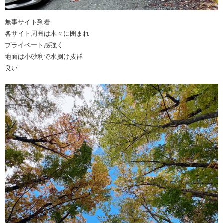
無事サイト到着
各サイト周囲は木々に囲まれ
プライベート感強く
地面は小砂利で水捌け抜群
良い