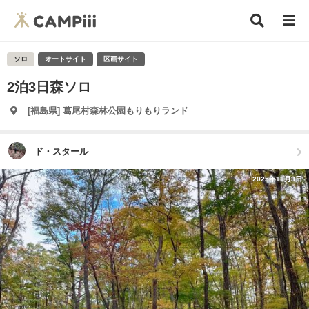
ソロ
オートサイト
区画サイト
2泊3日森ソロ
[福島県] 葛尾村森林公園もりもりランド
ド・スタール
2025年11月3日