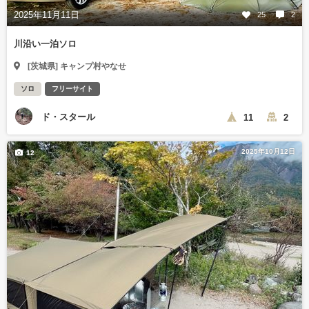
2025年11月11日
25
2
川沿い一泊ソロ
[茨城県] キャンプ村やなせ
ソロ
フリーサイト
ド・スタール
11
2
2025年10月12日
12