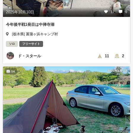
2025年10月10日
17
0
今年後半戦1発目は中禅寺湖
[栃木県] 菖蒲ヶ浜キャンプ村
ソロ
フリーサイト
ド・スタール
11
2
2025年5月1日
14