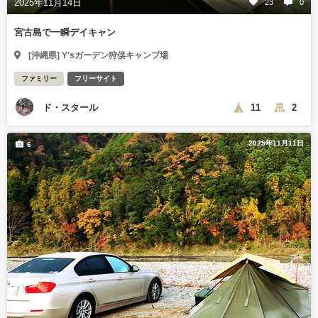
2025年11月14日
23
0
宮古島で一瞬デイキャン
[沖縄県] Y'sガーデン狩俣キャンプ場
ファミリー
フリーサイト
ド・スタール
11
2
2025年11月11日
6