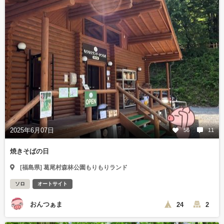
2025年6月07日
56
11
焼きそばの日
[福島県] 葛尾村森林公園もりもりランド
ソロ
オートサイト
おんつぁま
24
2