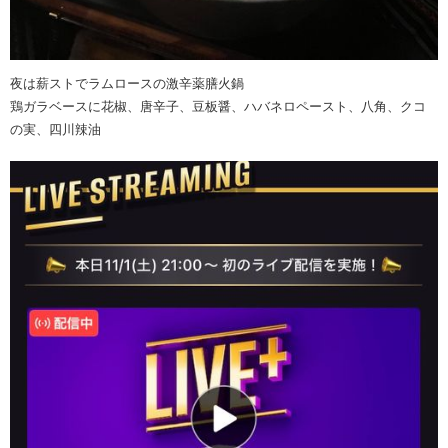
夜は薪ストでラムロースの激辛薬膳火鍋
鶏ガラベースに花椒、唐辛子、豆板醤、ハバネロペースト、八角、クコ
の実、四川辣油