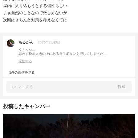
屋内に入り込もうとする習性らしい
まぁ自然のことなので致し方ないが
次回はきちんと対策を考えなくては
もるがん
2025年11月3日
くぅっっ…
思わず松本人志の上にある再生ボタンを押してしまった…
返信する
1件の返信を見る
投稿
投稿したキャンパー