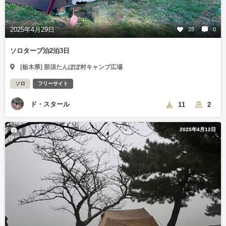
2025年4月29日
28
0
ソロタープ泊2泊3日
[栃木県] 那須たんぽぽ村キャンプ広場
ソロ
フリーサイト
ド・スタール
11
2
2025年4月12日
6